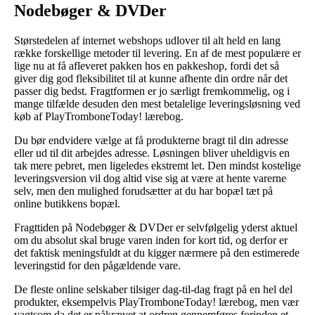
Nodebøger & DVDer
Størstedelen af internet webshops udlover til alt held en lang
række forskellige metoder til levering. En af de mest populære er
lige nu at få afleveret pakken hos en pakkeshop, fordi det så
giver dig god fleksibilitet til at kunne afhente din ordre når det
passer dig bedst. Fragtformen er jo særligt fremkommelig, og i
mange tilfælde desuden den mest betalelige leveringsløsning ved
køb af PlayTromboneToday! lærebog.
Du bør endvidere vælge at få produkterne bragt til din adresse
eller ud til dit arbejdes adresse. Løsningen bliver uheldigvis en
tak mere pebret, men ligeledes ekstremt let. Den mindst kostelige
leveringsversion vil dog altid vise sig at være at hente varerne
selv, men den mulighed forudsætter at du har bopæl tæt på
online butikkens bopæl.
Fragttiden på Nodebøger & DVDer er selvfølgelig yderst aktuel
om du absolut skal bruge varen inden for kort tid, og derfor er
det faktisk meningsfuldt at du kigger nærmere på den estimerede
leveringstid for den pågældende vare.
De fleste online selskaber tilsiger dag-til-dag fragt på en hel del
produkter, eksempelvis PlayTromboneToday! lærebog, men vær
vagtsom da det er påkrævet at ordren gennemføres forinden et