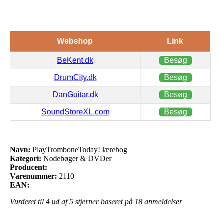
Webshop
Link
BeKent.dk
Besøg
DrumCity.dk
Besøg
DanGuitar.dk
Besøg
SoundStoreXL.com
Besøg
Navn:
PlayTromboneToday! lærebog
Kategori:
Nodebøger & DVDer
Producent:
Varenummer:
2110
EAN:
Vurderet til
4
ud af 5 stjerner baseret på
18
anmeldelser