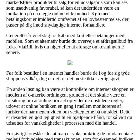
markedsfører produkter til salg for en udsalgspris som kan ses
som usædvanlig favorabel, så kan det undertiden være en
indikation på en uægte online virksomhed. Køb med
betalingskort er imidlertid omfavnet af en lovbestemmelse, der
passer på dig imod snydagtige internet forhandlere.
Generelt slår vi et slag for køb med kort eller betalinger med
mobilen. Som et alternativ burde du overveje et afdragstilbud fra
f.eks. ViaBill, hvis du higer efter at afdrage omkostningerne
senere.
Før folk bestiller i en internet handler burde de i og for sig tyde
shoppens vilkår, dog er det for det meste ikke særlig sjovt.
En anden løsning kan være at kontrollere om internet shoppen er
medlem af e-mærke ordningen, grundet at det skulle være en
forsikring om at online firmaet opfylder de opstillede regler,
udover at online butikken en gang i mellem monitoreres af
jurister der har megen viden om vedtægterne på området. Dette
er desuden en god lejlighed til en hjælpende hånd, for så vidt du
udsættes for vanskeligheder i processen med din handel.
For øvrigt foreslåes det at man er vaks omkring de fundamentale
regler i forbindelse med transaktionen, som for eksempel hvilken