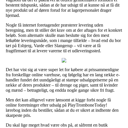
bestemt tidspunkt, sådan at de har udsigt til at kunne nå at få dit
nye produkt ud af døren forud for at lagerpersonalet drager
hjemad.
Nogle få internet foretagender præsterer levering uden
beregning, men tit stiller det krav om at der aftages for et konkret
beløb. Som alternativ skulle man beslutte sig for den mest
letkøbte leveringsmåde, som i mange tilfælde – hvad end du bor
tæt på Esbjerg, Varde eller Slangerup – vil være at få
fragtfirmaet til at levere varerne til et udleveringssted.
Det har vist sig at være super let for købere at prissammenligne
fra forskellige online varehuse, og følgelig har en lang række e-
handler fundet det uundgåeligt at stampe udsalgspriserne på en
række af deres produkter – til drenge og piger, samt til kvinder
og mænd – betragteligt, og endda nogle gange sikre fri fragt.
Men det kan alligevel være lønsomt at kigge forbi nogle få
online forretninger efter udsalg på PlayTromboneToday!
lærebog inden du bestiller, sådan at du er sikret at indhente den
skarpeste pris.
Du skal lige meget hvad være obs på, at såfremt en butik