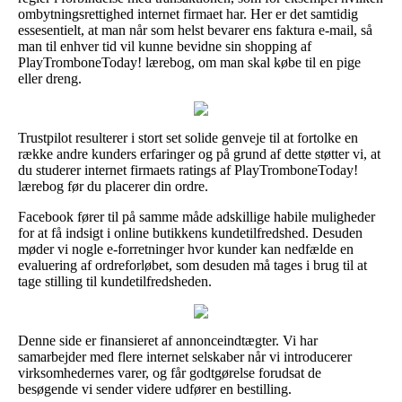
ombytningsrettighed internet firmaet har. Her er det samtidig
essesentielt, at man når som helst bevarer ens faktura e-mail, så
man til enhver tid vil kunne bevidne sin shopping af
PlayTromboneToday! lærebog, om man skal købe til en pige
eller dreng.
Trustpilot resulterer i stort set solide genveje til at fortolke en
række andre kunders erfaringer og på grund af dette støtter vi, at
du studerer internet firmaets ratings af PlayTromboneToday!
lærebog før du placerer din ordre.
Facebook fører til på samme måde adskillige habile muligheder
for at få indsigt i online butikkens kundetilfredshed. Desuden
møder vi nogle e-forretninger hvor kunder kan nedfælde en
evaluering af ordreforløbet, som desuden må tages i brug til at
tage stilling til kundetilfredsheden.
Denne side er finansieret af annonceindtægter. Vi har
samarbejder med flere internet selskaber når vi introducerer
virksomhedernes varer, og får godtgørelse forudsat de
besøgende vi sender videre udfører en bestilling.