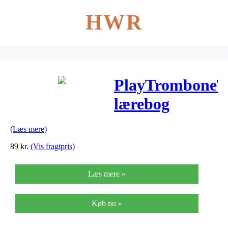
HWR
PlayTromboneT
lærebog
(Læs mere)
89
kr.
(Vis fragtpris)
Læs mere »
Køb nu »