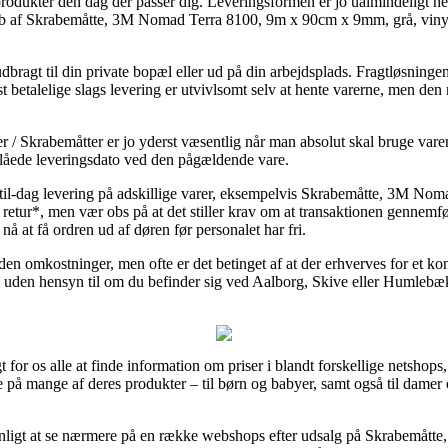
 produkter den dag der passer dig. Leveringsformen er jo ualmindeligt
øb af Skrabemåtte, 3M Nomad Terra 8100, 9m x 90cm x 9mm, grå, vinyl
dbragt til din private bopæl eller ud på din arbejdsplads. Fragtløsninge
betalelige slags levering er utvivlsomt selv at hente varerne, men den m
 / Skrabemåtter er jo yderst væsentlig når man absolut skal bruge vare
låede leveringsdato ved den pågældende vare.
til-dag levering på adskillige varer, eksempelvis Skrabemåtte, 3M No
retur*, men vær obs på at det stiller krav om at transaktionen gennemf
 nå at få ordren ud af døren før personalet har fri.
en omkostninger, men ofte er det betinget af at der erhverves for et ko
e – uden hensyn til om du befinder sig ved Aalborg, Skive eller Humlebæk 
t for os alle at finde information om priser i blandt forskellige netshops,
 på mange af deres produkter – til børn og babyer, samt også til damer 
gavnligt at se nærmere på en række webshops efter udsalg på Skrabemå