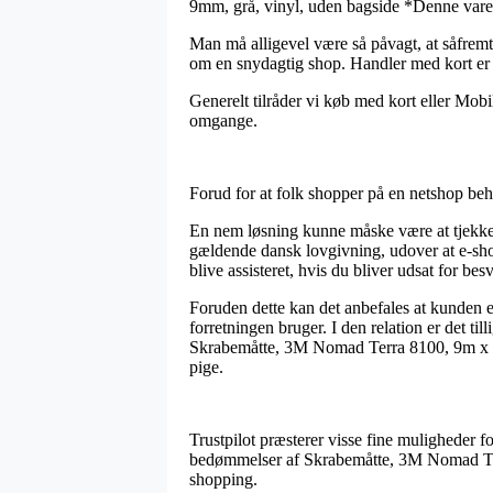
9mm, grå, vinyl, uden bagside *Denne vare ta
Man må alligevel være så påvagt, at såfremt 
om en snydagtig shop. Handler med kort er i
Generelt tilråder vi køb med kort eller Mobi
omgange.
Forud for at folk shopper på en netshop beh
En nem løsning kunne måske være at tjekke o
gældende dansk lovgivning, udover at e-shopp
blive assisteret, hvis du bliver udsat for be
Foruden dette kan det anbefales at kunden 
forretningen bruger. I den relation er det t
Skrabemåtte, 3M Nomad Terra 8100, 9m x 90c
pige.
Trustpilot præsterer visse fine muligheder 
bedømmelser af Skrabemåtte, 3M Nomad Terr
shopping.