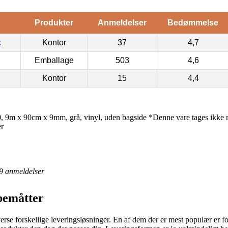
Produkter
Anmeldelser
Bedømmelse
k
Kontor
37
4,7
Emballage
503
4,6
Kontor
15
4,4
9m x 90cm x 9mm, grå, vinyl, uden bagside *Denne vare tages ikke r
er
9
anmeldelser
bemåtter
erse forskellige leveringsløsninger. En af dem der er mest populær er for