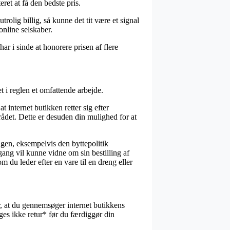
ret at få den bedste pris.
rolig billig, så kunne det tit være et signal
nline selskaber.
ar i sinde at honorere prisen af flere
 i reglen et omfattende arbejde.
internet butikken retter sig efter
rådet. Dette er desuden din mulighed for at
gen, eksempelvis den byttepolitik
gang vil kunne vidne om sin bestilling af
u leder efter en vare til en dreng eller
r, at du gennemsøger internet butikkens
s ikke retur* før du færdiggør din