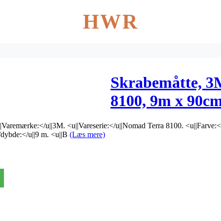
HWR
Skrabemåtte, 3
8100, 9m x 90cm
uden bagside *D
|Varemærke:</u||3M. <u||Vareserie:</u||Nomad Terra 8100. <u||Farve:</u|
ikke retur*
/dybde:</u||9 m. <u||B
(Læs mere)