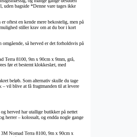
 hensigtsmæssig, og mange gange desuden
, uden bagside *Denne vare tages ikke
n er oftest en kende mere bekostelig, men på
ulighed stiller krav om at du bor i kort
n omgående, så herved er det forholdsvis på
mad Terra 8100, 9m x 90cm x 9mm, grå,
øres før et bestemt klokkeslæt, med
nkret beløb. Som alternativ skulle du tage
– vil blive at få fragtmanden til at levere
 og herved har utallige butikker på nettet
og herrer – kolossalt, og endda nogle gange
tte, 3M Nomad Terra 8100, 9m x 90cm x