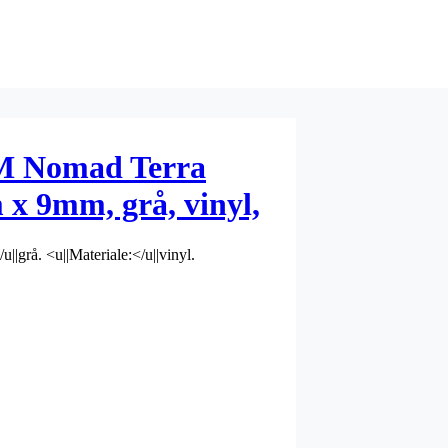
M Nomad Terra
 x 9mm, grå, vinyl,
enne vare tages
|grå. <u||Materiale:</u||vinyl.