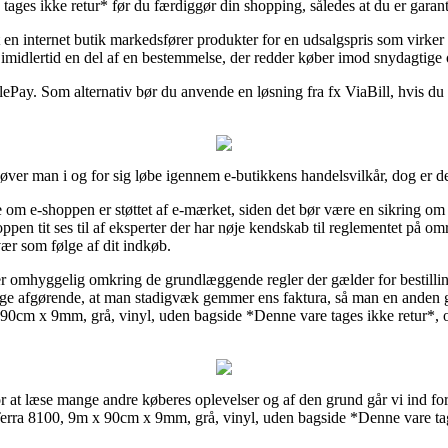
ges ikke retur* før du færdiggør din shopping, således at du er garante
en internet butik markedsfører produkter for en udsalgspris som virker ut
midlertid en del af en bestemmelse, der redder køber imod snydagtige o
lePay. Som alternativ bør du anvende en løsning fra fx ViaBill, hvis du h
øver man i og for sig løbe igennem e-butikkens handelsvilkår, dog er det
m e-shoppen er støttet af e-mærket, siden det bør være en sikring om at 
en tit ses til af eksperter der har nøje kendskab til reglementet på om
svær som følge af dit indkøb.
er omhyggelig omkring de grundlæggende regler der gælder for bestillin
illige afgørende, at man stadigvæk gemmer ens faktura, så man en anden 
m x 9mm, grå, vinyl, uden bagside *Denne vare tages ikke retur*, om d
for at læse mange andre køberes oplevelser og af den grund går vi ind fo
a 8100, 9m x 90cm x 9mm, grå, vinyl, uden bagside *Denne vare tage