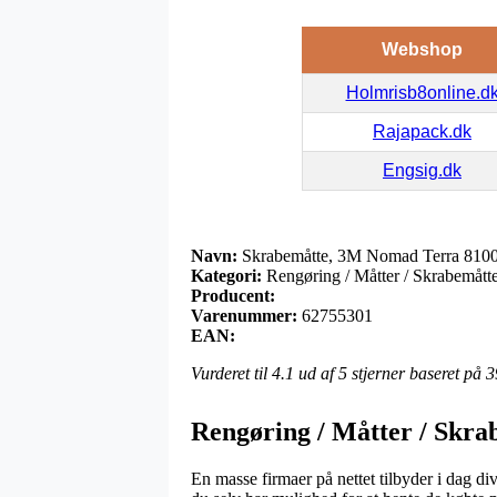
Webshop
Holmrisb8online.d
Rajapack.dk
Engsig.dk
Navn:
Skrabemåtte, 3M Nomad Terra 8100, 
Kategori:
Rengøring / Måtter / Skrabemått
Producent:
Varenummer:
62755301
EAN:
Vurderet til
4.1
ud af 5 stjerner baseret på
3
Rengøring / Måtter / Skra
En masse firmaer på nettet tilbyder i dag div