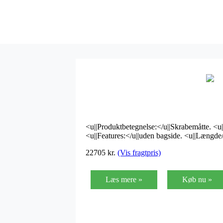
<u||Produktbetegnelse:</u||Skrabemåtte. <u|
<u||Features:</u||uden bagside. <u||Længde
22705
kr.
(Vis fragtpris)
Læs mere »
Køb nu »