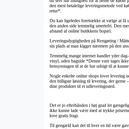
du selv har mulighed for at hente de købte
den mest betalelige leveringsmetode ved k
retur*.
Du kan ligeledes foretrække at vælge at få u
den anden side temmelig smertefri. Den mest 
afstand af online butikkens bopæl.
Leveringsdygtigheden på Rengøring / Måtter
sin plads at man kigger nærmere på den ans
Temmelig mange internet handler yder dag-
vinyl, uden bagside *Denne vare tages ikke 
hensynstagen til at de har udsigt til at kunne
Nogle enkelte online shops lover levering ud
den billigste løsning til levering, der gern
dine produkter til et udleveringssted.
Det er jo efterhånden i høj grad let gængelig
ikke kunne lade være med at trykke priserne
love gratis fragt.
Til gengæld kan det til hver en tid være 