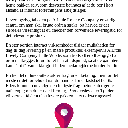
hente pakken selv, som desværre betinges af at du bor i kort
afstand af internet forretningens arbejdslager.
Leveringsdygtigheden på A Little Lovely Company er særligt
central om man skal bruge ordren straks, og herved er det
særdeles væsentligt at du checker den forventede leveringstid for
det relevante produkt.
En stor portion internet virksomheder tilsiger muligheden for
dag-til-dag levering på en masse produkter, eksempelvis A Little
Lovely Company Little Whale, som trods alt er afhængig af at
ordren aflægges forud for et fastsat tidspunkt, så at de garanteret
kan nå at få varen klargjort inden medarbejderne holder fyraften.
En hel del online outlets sikrer fragt uden betaling, men for det
meste er det forbeholdt når du handler for et fastslået beløb.
Ellers kunne man vælge den billigste fragtmetode, der gerne –
uafhængig om du er nær Herning, Brønderslev eller Tønder –
vil være at få dem til at levere pakken til et udleveringssted.