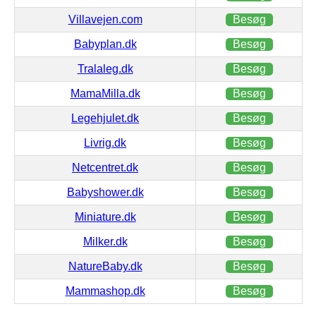
Villavejen.com
Besøg
Babyplan.dk
Besøg
Tralaleg.dk
Besøg
MamaMilla.dk
Besøg
Legehjulet.dk
Besøg
Livrig.dk
Besøg
Netcentret.dk
Besøg
Babyshower.dk
Besøg
Miniature.dk
Besøg
Milker.dk
Besøg
NatureBaby.dk
Besøg
Mammashop.dk
Besøg