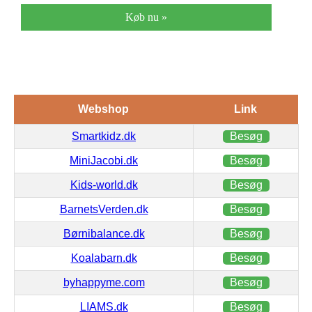
Køb nu »
Webshop
Link
Smartkidz.dk
Besøg
MiniJacobi.dk
Besøg
Kids-world.dk
Besøg
BarnetsVerden.dk
Besøg
Børnibalance.dk
Besøg
Koalabarn.dk
Besøg
byhappyme.com
Besøg
LIAMS.dk
Besøg