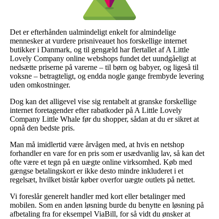
Det er efterhånden ualmindeligt enkelt for almindelige
mennesker at vurdere prisniveauet hos forskellige internet
butikker i Danmark, og til gengæld har flertallet af A Little
Lovely Company online webshops fundet det uundgåeligt at
nedsætte priserne på varerne – til børn og babyer, og ligeså til
voksne – betragteligt, og endda nogle gange frembyde levering
uden omkostninger.
Dog kan det alligevel vise sig rentabelt at granske forskellige
internet foretagender efter rabatkoder på A Little Lovely
Company Little Whale før du shopper, sådan at du er sikret at
opnå den bedste pris.
Man må imidlertid være årvågen med, at hvis en netshop
forhandler en vare for en pris som er usædvanlig lav, så kan det
ofte være et tegn på en uægte online virksomhed. Køb med
gængse betalingskort er ikke desto mindre inkluderet i et
regelsæt, hvilket bistår køber overfor uægte outlets på nettet.
Vi foreslår generelt handler med kort eller betalinger med
mobilen. Som en anden løsning burde du benytte en løsning på
afbetaling fra for eksempel ViaBill, for så vidt du ønsker at