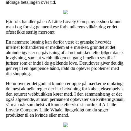
afdrage betalingen over tid.
Før folk handler på en A Little Lovely Company e-shop kunne
man i og for sig gennemlæse forhandlerens vilkår, dog er det
oftest ikke særlig morsomt.
En nemmere løsning kan derfor være at granske hvorvidt
internet forhandleren er medlem af e-mærket, grundet at det
almindeligvis er en påvisning af at netbutikken efterfølger dansk
lovgivning, samt at webbutikken en gang i mellem ses til af
jurister som er inde i de gældende love. Derudover giver det dig
genvej til en hjælpende hånd, ifald du oplever problemer med
din shopping.
Herudover er det godt at kunden er oppe på mærkerne omkring
de mest aktuelle regler der har betydning for købet, eksempelvis
den returret webbutikken kører med. I den sammenhæng er det
også afgørende, at man permanent opbevarer sin kvitteringsmail,
så man når som helst vil kunne eftervise sin ordre af A Little
Lovely Company Little Whale, ligegyldigt om du søger
produkter til en kvinde eller mand.