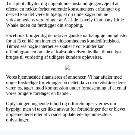
Trustpilot tilbyder dig nogenlunde anstændige genveje til at
efterse en række forhenværende konsumenters erfaringer og
derved kan det være til hjælp, at du undersøger online
virksomhedens vurderinger af A Little Lovely Company Little
Whale inden du færdiggør din shopping.
Facebook bringer dig derudover ganske uafhængige muligheder
for at få en idé om internet virksomhedens kundetilfredshed.
Tilmed ses nogle internet selskaber hvor kunder kan
offentliggøre en omtale af købsoplevelsen, hvilket tilmed bør
bruges til vurdering af tidligere kunders oplevelser.
Vores hjemmeside finansieres af annoncer. Vi har aftaler med
nogle forskellige forretninger på nettet da vi markedsfører deres
varer, og tager imod kommission under forudsætning af at en af
vores brugere foretager en handel.
Oplysninger angående tilbud og e-forretninger værnes om
hyppigt, men vi tager ikke ansvar for forandringer der er blevet
implementeret efter at vi sidst opdaterede hjemmesidens
oplysninger.