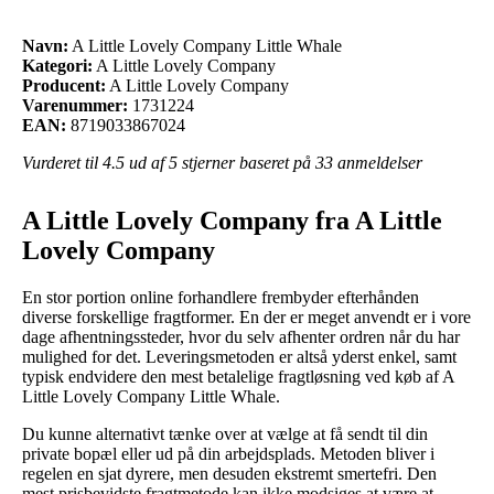
Navn:
A Little Lovely Company Little Whale
Kategori:
A Little Lovely Company
Producent:
A Little Lovely Company
Varenummer:
1731224
EAN:
8719033867024
Vurderet til
4.5
ud af 5 stjerner baseret på
33
anmeldelser
A Little Lovely Company fra A Little
Lovely Company
En stor portion online forhandlere frembyder efterhånden
diverse forskellige fragtformer. En der er meget anvendt er i vore
dage afhentningssteder, hvor du selv afhenter ordren når du har
mulighed for det. Leveringsmetoden er altså yderst enkel, samt
typisk endvidere den mest betalelige fragtløsning ved køb af A
Little Lovely Company Little Whale.
Du kunne alternativt tænke over at vælge at få sendt til din
private bopæl eller ud på din arbejdsplads. Metoden bliver i
regelen en sjat dyrere, men desuden ekstremt smertefri. Den
mest prisbevidste fragtmetode kan ikke modsiges at være at