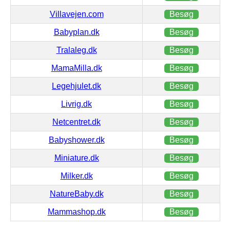
Villavejen.com
Besøg
Babyplan.dk
Besøg
Tralaleg.dk
Besøg
MamaMilla.dk
Besøg
Legehjulet.dk
Besøg
Livrig.dk
Besøg
Netcentret.dk
Besøg
Babyshower.dk
Besøg
Miniature.dk
Besøg
Milker.dk
Besøg
NatureBaby.dk
Besøg
Mammashop.dk
Besøg