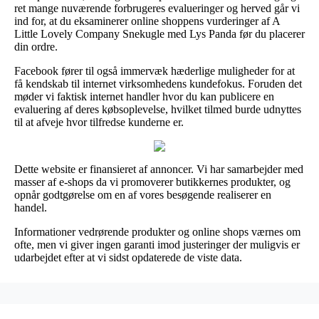
ret mange nuværende forbrugeres evalueringer og herved går vi
ind for, at du eksaminerer online shoppens vurderinger af A
Little Lovely Company Snekugle med Lys Panda før du placerer
din ordre.
Facebook fører til også immervæk hæderlige muligheder for at
få kendskab til internet virksomhedens kundefokus. Foruden det
møder vi faktisk internet handler hvor du kan publicere en
evaluering af deres købsoplevelse, hvilket tilmed burde udnyttes
til at afveje hvor tilfredse kunderne er.
Dette website er finansieret af annoncer. Vi har samarbejder med
masser af e-shops da vi promoverer butikkernes produkter, og
opnår godtgørelse om en af vores besøgende realiserer en
handel.
Informationer vedrørende produkter og online shops værnes om
ofte, men vi giver ingen garanti imod justeringer der muligvis er
udarbejdet efter at vi sidst opdaterede de viste data.