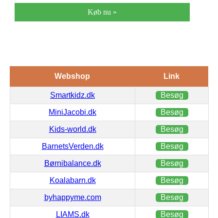
Køb nu »
Webshop
Link
Smartkidz.dk
Besøg
MiniJacobi.dk
Besøg
Kids-world.dk
Besøg
BarnetsVerden.dk
Besøg
Børnibalance.dk
Besøg
Koalabarn.dk
Besøg
byhappyme.com
Besøg
LIAMS.dk
Besøg