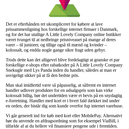
Det er efterhånden ret ukompliceret for købere at lave
prissammenligning hos forskellige internet firmaer i Danmark,
og for det har utallige A Little Lovely Company online butikker
været tvunget til at nedbringe prisniveauet på mange af deres
varer – til juniorer, og tillige også til mænd og kvinder –
kolossalt, og endda nogle gange sikre fragt uden gebyr.
Trods dette kan det alligevel blive fordelagtigt at granske et par
forskellige e-shops efter rabatkoder på A Little Lovely Company
Snekugle med Lys Panda inden du handler, således at man er
usvigeligt sikker på at få den bedste pris.
Man skal imidlertid være så påpasselig, at såfremt en internet
handler udlover produkter for en udsalgspris som kan virke
kolossalt billig, bør det undertiden være et bevis på en snydagtig
e-forretning. Handler med kort er i hvert fald dækket ind under
en orden, der bistår dig som kunde overfor fup internet varehuse.
Vi går generelt ind for køb med kort eller MobilePay. Alternativt
bør du anvende en afdragsordning som for eksempel ViaBill, i
tilfælde af at du hellere vil finansiere pengene ude i fremtiden.