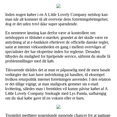
Inden nogen køber i en A Little Lovely Company netshop kan
man når alt kommer til alt overveje dens forretningsbetingelser,
dog er det uden tvivl ikke super spændende.
En nemmere løsning kan derfor være at kontrollere om
netshoppen er tilsluttet e-mærket, grundet at det skulle være en
antydning af at e-butikken efterlever de officielle danske regler,
samt at internet virksomheden en gang i mellem overvåges af
specialister der har ekspertise inden for reglerne. Desuden
tilbydes du mulighed for hjælpende service, såfremt du skulle få
problemstillinger med dit køb.
Tilsvarende tilrådes det at man er påpasselig med de mest basale
vedtægter der kan have indvirkning på handlen, til eksempel
hvilken returpolitik internet forretningen anvender. I den relation
er det tillige vigtigt, at man stadigvæk gemmer sin e-mail
kvittering, således man i fremtiden vil kunne påvise købet af A
Little Lovely Company Snekugle med Lys Panda, uafhængig
om du skal købe gave til en voksen eller et barn.
Trustpilot medfører nogenlunde passende chancer for at iagttage