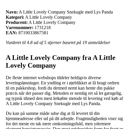
Navn:
A Little Lovely Company Snekugle med Lys Panda
Kategori:
A Little Lovely Company
Producent:
A Little Lovely Company
Varenummer:
1731218
EAN:
8719033867581
Vurderet til
4.8
ud af 5 stjerner baseret på
19
anmeldelser
A Little Lovely Company fra A Little
Lovely Company
De fleste internet webshops tildeler heldigvis diverse
leveringsløsninger. En yndling er i øjeblikket at få bragt ordren
til en pakkeshop, fordi du dermed nemt kan hente din pakke
præcis når det passer dig. Metoden er nemlig ret så let gængelig,
og typisk tilmed den mest letkøbte metode til levering ved køb af
A Little Lovely Company Snekugle med Lys Panda.
Du kan på samme måde udse dig at få leveret til din
hjemmeadresse eller ud på dit arbejde. Fragtmuligheden viser sig
for det meste en tak mere omkostningsfuld, men ydermere
ekstremt hensigtsmæssig. Den mest prisbevidste form for fragt er