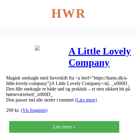
HWR
A Little Lovely
Company
Snekugle med
Magisk snekugle med farveskift fra <a href="https://liams.dk/a-
Lys Panda
little-lovely-company"||A Little Lovely Company</a||. _x000D_
Den lille snekugle er både sød og praktisk – et sten sikkert hit på
børneværelset!_x000D_
Den passer ind alle steder i rummet
(Læs mere)
299
kr.
(Vis fragtpris)
Læs mere »