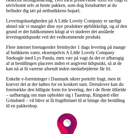
utvivlsomt selv at hente pakken, som dog forudsætter at du
befinder dig tæt på netbutikkens bopæl.
Leveringshastigheden på A Little Lovely Company er særligt
aktuel når vi mangler dine nye produkter øjeblikkeligt, og af den
grund er det fuldkommen klogt at vi studerer det anslåede
leveringstidspunkt ved det vedkommende produkt.
Flere internet foretagender frembyder 1 dags levering på mange
af butikkens varer, eksempelvis A Little Lovely Company
Snekugle med Lys Panda, men vær på vagt da det er afhængig
af at bestillingen placeres inden et angivent tidspunkt, så at de
kan nå at få varerne afsendt inden medarbejderne får fri.
Enkelte e-forretninger i Danmark sikrer portofri fragt, men tit
kræver det at der købes for en konkret sum. Derudover kan du
foretrække den billigste form for levering, der i de fleste tilfælde
– uafhængig om man opholder sig i Taastrup, Ringsted eller
Grindsted – vil blive at få fragtfirmaet til at bringe din bestilling
til en pakkeshop.