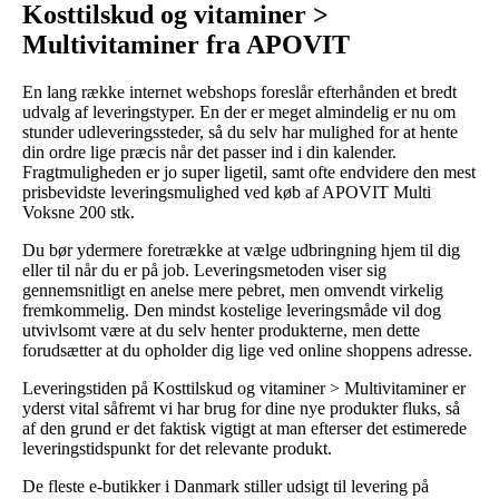
Kosttilskud og vitaminer >
Multivitaminer fra APOVIT
En lang række internet webshops foreslår efterhånden et bredt
udvalg af leveringstyper. En der er meget almindelig er nu om
stunder udleveringssteder, så du selv har mulighed for at hente
din ordre lige præcis når det passer ind i din kalender.
Fragtmuligheden er jo super ligetil, samt ofte endvidere den mest
prisbevidste leveringsmulighed ved køb af APOVIT Multi
Voksne 200 stk.
Du bør ydermere foretrække at vælge udbringning hjem til dig
eller til når du er på job. Leveringsmetoden viser sig
gennemsnitligt en anelse mere pebret, men omvendt virkelig
fremkommelig. Den mindst kostelige leveringsmåde vil dog
utvivlsomt være at du selv henter produkterne, men dette
forudsætter at du opholder dig lige ved online shoppens adresse.
Leveringstiden på Kosttilskud og vitaminer > Multivitaminer er
yderst vital såfremt vi har brug for dine nye produkter fluks, så
af den grund er det faktisk vigtigt at man efterser det estimerede
leveringstidspunkt for det relevante produkt.
De fleste e-butikker i Danmark stiller udsigt til levering på