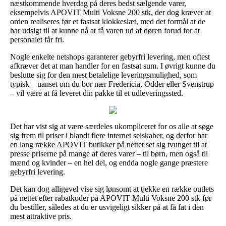
næstkommende hverdag på deres bedst sælgende varer,
eksempelvis APOVIT Multi Voksne 200 stk, der dog kræver at
orden realiseres før et fastsat klokkeslæt, med det formål at de
har udsigt til at kunne nå at få varen ud af døren forud for at
personalet får fri.
Nogle enkelte netshops garanterer gebyrfri levering, men oftest
afkræver det at man handler for en fastsat sum. I øvrigt kunne du
beslutte sig for den mest betalelige leveringsmulighed, som
typisk – uanset om du bor nær Fredericia, Odder eller Svenstrup
– vil være at få leveret din pakke til et udleveringssted.
Det har vist sig at være særdeles ukompliceret for os alle at søge
sig frem til priser i blandt flere internet selskaber, og derfor har
en lang række APOVIT butikker på nettet set sig tvunget til at
presse priserne på mange af deres varer – til børn, men også til
mænd og kvinder – en hel del, og endda nogle gange præstere
gebyrfri levering.
Det kan dog alligevel vise sig lønsomt at tjekke en række outlets
på nettet efter rabatkoder på APOVIT Multi Voksne 200 stk før
du bestiller, således at du er usvigeligt sikker på at få fat i den
mest attraktive pris.