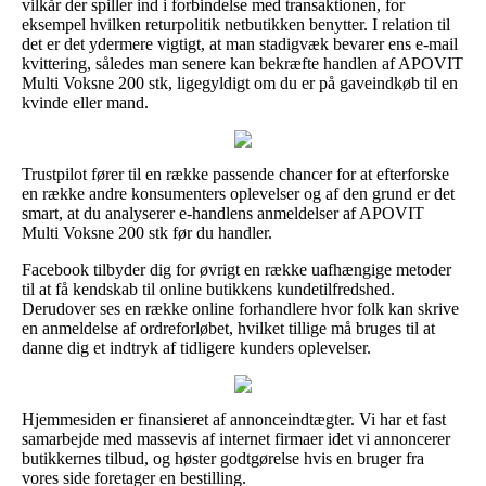
vilkår der spiller ind i forbindelse med transaktionen, for
eksempel hvilken returpolitik netbutikken benytter. I relation til
det er det ydermere vigtigt, at man stadigvæk bevarer ens e-mail
kvittering, således man senere kan bekræfte handlen af APOVIT
Multi Voksne 200 stk, ligegyldigt om du er på gaveindkøb til en
kvinde eller mand.
Trustpilot fører til en række passende chancer for at efterforske
en række andre konsumenters oplevelser og af den grund er det
smart, at du analyserer e-handlens anmeldelser af APOVIT
Multi Voksne 200 stk før du handler.
Facebook tilbyder dig for øvrigt en række uafhængige metoder
til at få kendskab til online butikkens kundetilfredshed.
Derudover ses en række online forhandlere hvor folk kan skrive
en anmeldelse af ordreforløbet, hvilket tillige må bruges til at
danne dig et indtryk af tidligere kunders oplevelser.
Hjemmesiden er finansieret af annonceindtægter. Vi har et fast
samarbejde med massevis af internet firmaer idet vi annoncerer
butikkernes tilbud, og høster godtgørelse hvis en bruger fra
vores side foretager en bestilling.