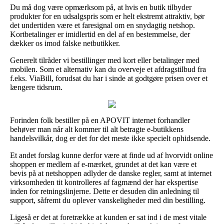
Du må dog være opmærksom på, at hvis en butik tilbyder
produkter for en udsalgspris som er helt ekstremt attraktiv, bør
det undertiden være et faresignal om en snydagtig netshop.
Kortbetalinger er imidlertid en del af en bestemmelse, der
dækker os imod falske netbutikker.
Generelt tilråder vi bestillinger med kort eller betalinger med
mobilen. Som et alternativ kan du overveje et afdragstilbud fra
f.eks. ViaBill, forudsat du har i sinde at godtgøre prisen over et
længere tidsrum.
Forinden folk bestiller på en APOVIT internet forhandler
behøver man når alt kommer til alt betragte e-butikkens
handelsvilkår, dog er det for det meste ikke specielt ophidsende.
Et andet forslag kunne derfor være at finde ud af hvorvidt online
shoppen er medlem af e-mærket, grundet at det kan være et
bevis på at netshoppen adlyder de danske regler, samt at internet
virksomheden tit kontrolleres af fagmænd der har ekspertise
inden for retningslinjerne. Dette er desuden din anledning til
support, såfremt du oplever vanskeligheder med din bestilling.
Ligeså er det at foretrække at kunden er sat ind i de mest vitale