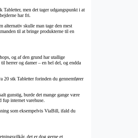
k Tabletter, men det tager udgangspunkt i at
bejderne har fri.
Som alternativ skulle man tage den mest
manden til at bringe produkterne til en
shops, og af den grund har utallige
å til herrer og damer – en hel del, og endda
tra 20 stk Tabletter forinden du gennemfører
ssalt gunstig, burde det mange gange være
od fup internet varehuse.
øsning som eksempelvis ViaBill, ifald du
etningsvilkår, det er dog gerne et