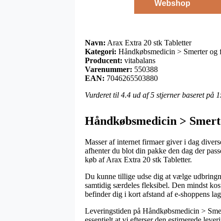
Webshop
Navn:
Arax Extra 20 stk Tabletter
Kategori:
Håndkøbsmedicin > Smerter og 
Producent:
vitabalans
Varenummer:
550388
EAN:
7046265503880
Vurderet til
4.4
ud af 5 stjerner baseret på
1
Håndkøbsmedicin > Smerter
Masser af internet firmaer giver i dag divers
afhenter du blot din pakke den dag der passe
køb af Arax Extra 20 stk Tabletter.
Du kunne tillige udse dig at vælge udbringnin
samtidig særdeles fleksibel. Den mindst kost
befinder dig i kort afstand af e-shoppens lag
Leveringstiden på Håndkøbsmedicin > Smerter
essentielt at vi efterser den estimerede lev