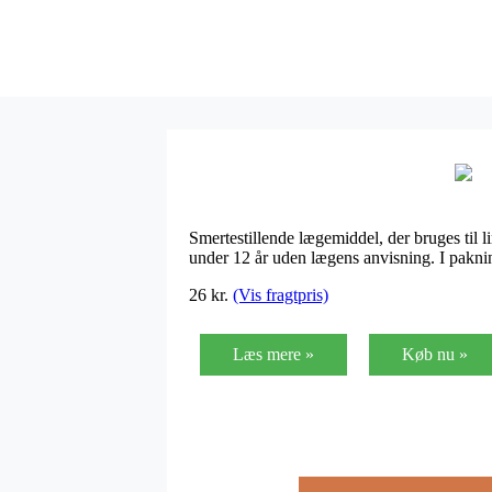
Smertestillende lægemiddel, der bruges til l
under 12 år uden lægens anvisning. I pakni
26
kr.
(Vis fragtpris)
Læs mere »
Køb nu »