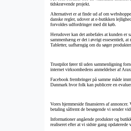
tidskrævende projekt.
Alternativet er at finde ud af om webshoppen 
danske regler, udover at e-butikken lejlighe
forvoldes udfordringer med dit køb.
Herudover kan det anbefales at kunden er sat
sammenhæng er det i øvrigt essesentielt, at
Tabletter, uafhængig om du søger produkter t
Trustpilot fører til uden sammenligning forn
internet virksomhedens anmeldelser af Arax E
Facebook frembringer på samme måde immervæ
Danmark hvor folk kan publicere en evaluer
Vores hjemmeside finansieres af annoncer. V
betaling såfremt de besøgende vi sender vi
Informationer angående produkter og butikker
realiseret efter at vi sidste gang opdaterede 