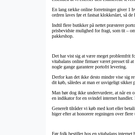
En lang række online forretninger giver 1 h
ordren laves før et fastsat klokkeslæt, så de
Indtil flere butikker på nettet præsterer por
prisbevidste mulighed for fragt, som tit – o
pakkeshop.
Det har vist sig at være meget problemfrit f
vitabalans online firmaer været presset til a
nogle gange garantere portofri levering.
Derfor kan det ikke desto mindre vise sig r
dit køb, således at man er usvigeligt sikker på
Man bør dog ikke undervurdere, at når en on
en indikator for en svindel internet handler.
Generelt tilråder vi køb med kort eller beta
higer efter at honorere regningen over flere 
Før folk bestiller hos en vitabalans internet