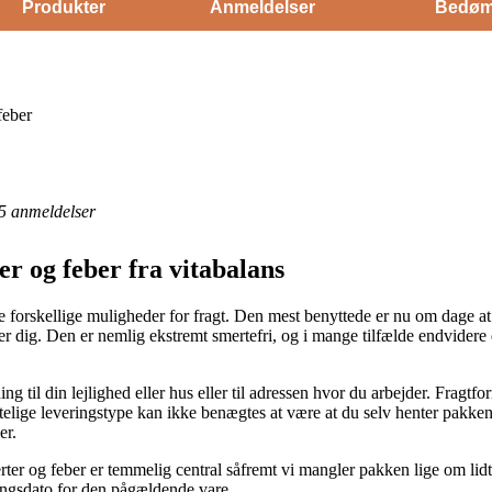
Produkter
Anmeldelser
Bedøm
feber
5
anmeldelser
 og feber fra vitabalans
e forskellige muligheder for fragt. Den mest benyttede er nu om dage at f
r dig. Den er nemlig ekstremt smertefri, og i mange tilfælde endvidere 
g til din lejlighed eller hus eller til adressen hvor du arbejder. Fragtf
elige leveringstype kan ikke benægtes at være at du selv henter pakken,
er.
 og feber er temmelig central såfremt vi mangler pakken lige om lidt, 
eringsdato for den pågældende vare.