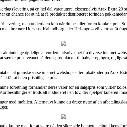
verdags levering på en hel del varenumre, eksempelvis Arax Extra 20 st
 har en chance for at nå at få produktet distribueret forinden pakkemedar
tofri levering, men undertiden kun når du bestiller for en konkret pris. 
m man bor nær Horsens, Kalundborg eller Helsinge – vil være at få fragt
or almindelige dødelige at vurdere prisniveauet fra diverse internet web
t at sænke prisniveauet på deres produkter – til babyer og børn, og liges
entabelt at granske visse internet webshops efter rabatkoder på Arax Ex
 at få fat i den prisbilligste pris.
line forretning forhandler deres varer for en salgspris som virker kolo
 Kortbestillinger er trods alt inkluderet i en lov, der hjælper køberen im
linger med mobilen. Alternativt kunne du drage nytte af en afbetalingsl
uger.
 butik kunne man for at være på den sikre side betragte netbutikkens forr