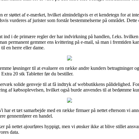
er støttet af e-mærket, hvilket almindeligvis er et kendetegn for at inter
dsvis vurderes af jurister som forstår bestemmelserne på området. Dette e
 ind i de primære regler der har indvirkning på handlen, f.eks. hvilken 
 man permanent gemmer ens kvittering på e-mail, så man i fremtiden kan
il en herre eller dame.
emme løsninger til at evaluere en række andre kunders betragtninger og d
xtra 20 stk Tabletter før du bestiller.
k solide genveje til at få indtryk af webbutikkens pålidelighed. For
ing af købsoplevelsen, hvilket også burde anvendes til at bedømme kun
i har et tæt samarbejde med en række firmaer på nettet eftersom vi ann
dere gennemfører en handel.
 på nettet ajourføres hyppigt, men vi ønsker ikke at blive stillet ansva
vores data.