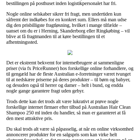
bestillingen på posthuset inden logistikpersonalet har fri.
Nogle online selskaber sikrer fri fragt, men undertiden kun
såfremt der indkøbes for en konkret sum. Ellers må man udse
dig den prisbilligste fragtløsning, hvilket i mange tilfælde –
uanset om du er i Herning, Skanderborg eller Ringkøbing – vil
blive at få fragtmanden til at køre bestillingen til et
afhentningssted.
Det er ekstremt bekvemt for internetbrugere at sammenligne
priser (via fx PriceRunner) hos forskellige online forhandlere, og
til gengæld har de fleste Australian e-forretninger været tvunget
til at nedskære priserne på deres produkter – til børn og babyer,
og desuden også til herrer og damer – helt i bund, og endda
nogle gange garantere fragt uden gebyr.
Trods dette kan det trods alt være lukrativt at prøve nogle
forskellige internet firmaer efter tilbud på Australian Hair Clean
Shampoo 250 ml inden du handler, så man er garanteret at få
den mest attraktive pris.
Du skal trods alt være så påpasselig, at når en online virksomhed
annoncerer produkter for en salgspris som kan virke helt