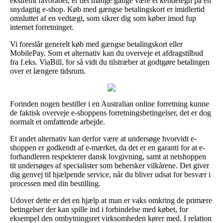
ekstremt favorabel, er det mange gange være et kendetegn på en
snydagtig e-shop. Køb med gængse betalingskort er imidlertid
omsluttet af en vedtægt, som sikrer dig som køber imod fup
internet forretninger.
Vi foreslår generelt køb med gængse betalingskort eller
MobilePay. Som et alternativ kan du overveje et afdragstilbud
fra f.eks. ViaBill, for så vidt du tilstræber at godtgøre betalingen
over et længere tidsrum.
Forinden nogen bestiller i en Australian online forretning kunne
de faktisk overveje e-shoppens forretningsbetingelser, det er dog
normalt et omfattende arbejde.
Et andet alternativ kan derfor være at undersøge hvorvidt e-
shoppen er godkendt af e-mærket, da det er en garanti for at e-
forhandleren respekterer dansk lovgivning, samt at netshoppen
tit undersøges af specialister som behersker vilkårene. Det giver
dig genvej til hjælpende service, når du bliver udsat for besvær i
processen med din bestilling.
Udover dette er det en hjælp at man er vaks omkring de primære
betingelser der kan spille ind i forbindelse med købet, for
eksempel den ombytningsret virksomheden kører med. I relation