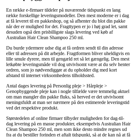
En række e-firmaer tildeler på nuværende tidspunkt en lang
række forskellige leveringsmodeller. Den mest moderne er i dag
at få leveret til en pakkeshop, og så afhenter du blot din pakke
når der er mulighed for det. Fragttypen er jo i høj grad let, samt
desuden også den prisbilligste slags levering ved køb af
Australian Hair Clean Shampoo 250 ml.
Du burde ydermere udse dig at få ordren sendt til din adresse
eller til adressen på dit arbejde. Fragtformen bliver uheldigvis en
lille smule dyrere, men til gengæld ret så let gængelig. Den mest
letkøbte leveringsmåde vil dog utvivlsomt være at du selv henter
ordren, som jo nødvendiggør at du opholder dig med kort
afstand til internet virksomhedens tilholdssted.
Antal dages levering på Personlig pleje > Hårpleje >
Genopbyggende pleje kan i nogle tilfælde være temmelig aktuel
om man mangler din pakke fluks, så herved er det utvivlsomt
meningsfuldt at man ser nærmere på den estimerede leveringstid
ved det respektive produkt.
Størstedelen af online firmaer tilbyder muligheden for dag-til-
dag levering på en masse produkter, eksempelvis Australian Hair
Clean Shampoo 250 ml, men som ikke desto mindre regnes ud
fra at du bestiller forinden et aftalt tidspunkt, så at de kan nå at få