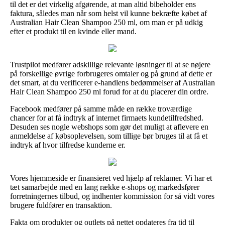
til det er det virkelig afgørende, at man altid bibeholder ens
faktura, således man når som helst vil kunne bekræfte købet af
Australian Hair Clean Shampoo 250 ml, om man er på udkig
efter et produkt til en kvinde eller mand.
Trustpilot medfører adskillige relevante løsninger til at se nøjere
på forskellige øvrige forbrugeres omtaler og på grund af dette er
det smart, at du verificerer e-handlens bedømmelser af Australian
Hair Clean Shampoo 250 ml forud for at du placerer din ordre.
Facebook medfører på samme måde en række troværdige
chancer for at få indtryk af internet firmaets kundetilfredshed.
Desuden ses nogle webshops som gør det muligt at aflevere en
anmeldelse af købsoplevelsen, som tillige bør bruges til at få et
indtryk af hvor tilfredse kunderne er.
Vores hjemmeside er finansieret ved hjælp af reklamer. Vi har et
tæt samarbejde med en lang række e-shops og markedsfører
forretningernes tilbud, og indhenter kommission for så vidt vores
brugere fuldfører en transaktion.
Fakta om produkter og outlets på nettet opdateres fra tid til