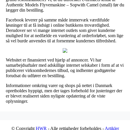
Authentic Models Flyvemaskine – Sopwith Camel (small) før du
lægger din bestilling.
Facebook leverer på samme måde immervæk værdifulde
løsninger til at få indsigt i online butikkens troværdighed.
Derudover ser vi mange internet outlets som giver kunderne
mulighed for at nedfælde en vurdering af ordreforløbet, som lige
så vel burde anvendes til at fornemme kundernes tilfredshed.
Websitet er finansieret ved hjælp af annoncer. Vi har
samarbejdsaftaler med adskillige internet selskaber i form af at vi
publicerer virksomhedernes tilbud, og indhenter godtgørelse
forudsat du udfører en bestilling.
Informationer omkring varer og shops på nettet i Danmark
opretholdes hyppigt, men der tages forbehold for justeringer der
er blevet realiseret siden nyligste opdatering af de viste
oplysninger.
© Copyright
HWR
- Alle rettigheder forbeholdes -
Artikler