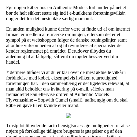
Før nogen køber hos en Authentic Models forhandler på nettet
bør de helt sikkert sætte sig ind i e-butikkens forretningsvilkår,
dog er det for det meste ikke særlig morsomt.
En anden mulighed kunne derfor være at finde ud af om internet
firmaet er medlem af e-mærke ordningen, eftersom det er et
sympol på at webshoppen følger de danske retningslinjer, samt
at online virksomheden af og til revurderes af specialister der
kender reglementet på området. Derudover tilbydes du
anledning til at få hjælp, såfremt du møder besvær ved din
handel.
Ydermere tilråder vi at du er klar over de mest aktuelle vilkår i
forbindelse med købet, eksempelvis hvilken returrettighed
forretningen har. I den sammenhæng er det ligeledes relevant, at
man altid beholder ens kvittering på e-mail, således man
fremadrettet kan eftervise ordren af Authentic Models
Flyvemaskine – Sopwith Camel (small), uafhængig om du skal
købe en gave til en kvinde eller mand.
Trustpilot tilbyder de facto hensigtsmæssige muligheder for at se
nøjere på forskellige tidligere brugeres iagttagelser og af den
grund rekommanderer vi, at du udforsker e-firmaets kritik af