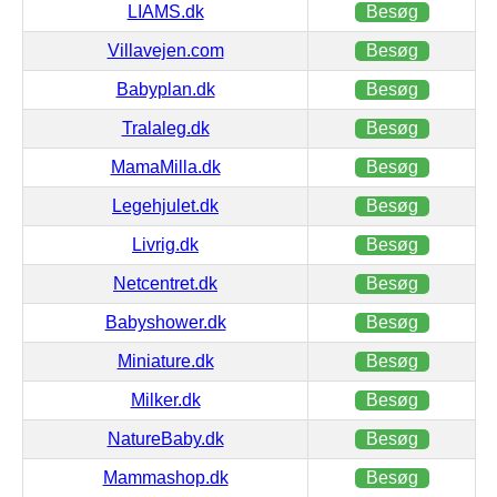
LIAMS.dk
Besøg
Villavejen.com
Besøg
Babyplan.dk
Besøg
Tralaleg.dk
Besøg
MamaMilla.dk
Besøg
Legehjulet.dk
Besøg
Livrig.dk
Besøg
Netcentret.dk
Besøg
Babyshower.dk
Besøg
Miniature.dk
Besøg
Milker.dk
Besøg
NatureBaby.dk
Besøg
Mammashop.dk
Besøg