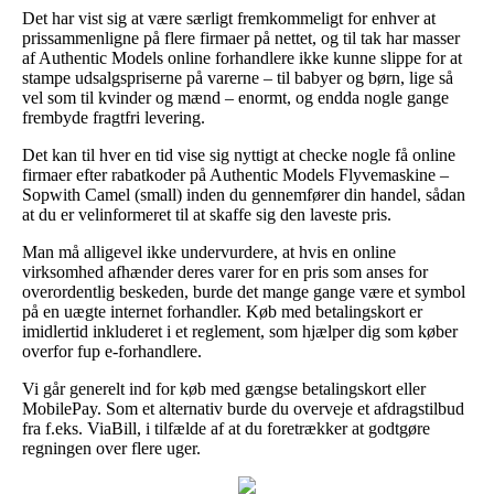
Det har vist sig at være særligt fremkommeligt for enhver at
prissammenligne på flere firmaer på nettet, og til tak har masser
af Authentic Models online forhandlere ikke kunne slippe for at
stampe udsalgspriserne på varerne – til babyer og børn, lige så
vel som til kvinder og mænd – enormt, og endda nogle gange
frembyde fragtfri levering.
Det kan til hver en tid vise sig nyttigt at checke nogle få online
firmaer efter rabatkoder på Authentic Models Flyvemaskine –
Sopwith Camel (small) inden du gennemfører din handel, sådan
at du er velinformeret til at skaffe sig den laveste pris.
Man må alligevel ikke undervurdere, at hvis en online
virksomhed afhænder deres varer for en pris som anses for
overordentlig beskeden, burde det mange gange være et symbol
på en uægte internet forhandler. Køb med betalingskort er
imidlertid inkluderet i et reglement, som hjælper dig som køber
overfor fup e-forhandlere.
Vi går generelt ind for køb med gængse betalingskort eller
MobilePay. Som et alternativ burde du overveje et afdragstilbud
fra f.eks. ViaBill, i tilfælde af at du foretrækker at godtgøre
regningen over flere uger.