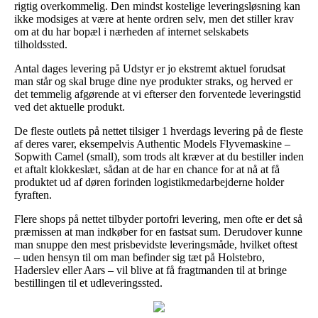
rigtig overkommelig. Den mindst kostelige leveringsløsning kan
ikke modsiges at være at hente ordren selv, men det stiller krav
om at du har bopæl i nærheden af internet selskabets
tilholdssted.
Antal dages levering på Udstyr er jo ekstremt aktuel forudsat
man står og skal bruge dine nye produkter straks, og herved er
det temmelig afgørende at vi efterser den forventede leveringstid
ved det aktuelle produkt.
De fleste outlets på nettet tilsiger 1 hverdags levering på de fleste
af deres varer, eksempelvis Authentic Models Flyvemaskine –
Sopwith Camel (small), som trods alt kræver at du bestiller inden
et aftalt klokkeslæt, sådan at de har en chance for at nå at få
produktet ud af døren forinden logistikmedarbejderne holder
fyraften.
Flere shops på nettet tilbyder portofri levering, men ofte er det så
præmissen at man indkøber for en fastsat sum. Derudover kunne
man snuppe den mest prisbevidste leveringsmåde, hvilket oftest
– uden hensyn til om man befinder sig tæt på Holstebro,
Haderslev eller Aars – vil blive at få fragtmanden til at bringe
bestillingen til et udleveringssted.