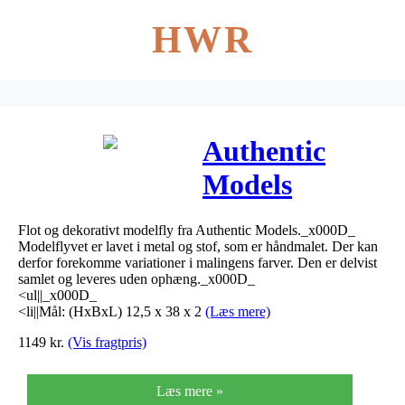
HWR
Authentic
Models
Flyvemaskine
Flot og dekorativt modelfly fra Authentic Models._x000D_
– Sopwith
Modelflyvet er lavet i metal og stof, som er håndmalet. Der kan
derfor forekomme variationer i malingens farver. Den er delvist
Camel (small)
samlet og leveres uden ophæng._x000D_
<ul||_x000D_
<li||Mål: (HxBxL) 12,5 x 38 x 2
(Læs mere)
1149
kr.
(Vis fragtpris)
Læs mere »