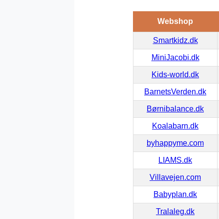
Webshop
Smartkidz.dk
MiniJacobi.dk
Kids-world.dk
BarnetsVerden.dk
Børnibalance.dk
Koalabarn.dk
byhappyme.com
LIAMS.dk
Villavejen.com
Babyplan.dk
Tralaleg.dk