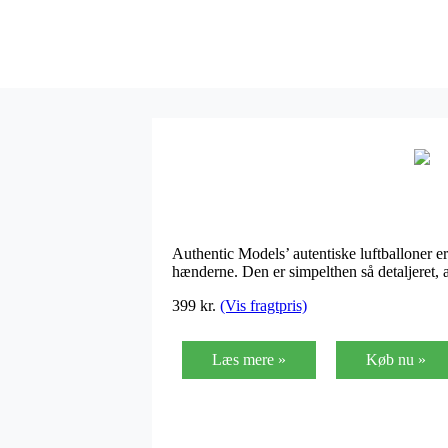
Authentic Models’ autentiske luftballoner er
hænderne. Den er simpelthen så detaljeret, at
399
kr.
(Vis fragtpris)
Læs mere »
Køb nu »