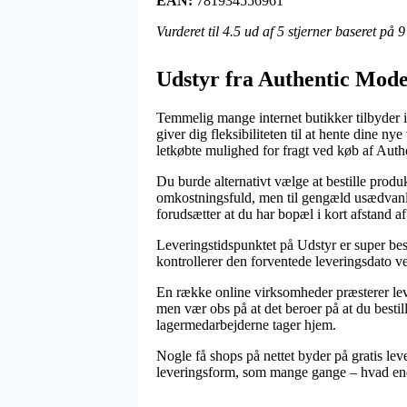
EAN:
781934556961
Vurderet til
4.5
ud af 5 stjerner baseret på
9
Udstyr fra Authentic Mode
Temmelig mange internet butikker tilbyder 
giver dig fleksibiliteten til at hente dine 
letkøbte mulighed for fragt ved køb af Aut
Du burde alternativt vælge at bestille produk
omkostningsfuld, men til gengæld usædvanlig
forudsætter at du har bopæl i kort afstand a
Leveringstidspunktet på Udstyr er super be
kontrollerer den forventede leveringsdato ve
En række online virksomheder præsterer lev
men vær obs på at det beroer på at du bestil
lagermedarbejderne tager hjem.
Nogle få shops på nettet byder på gratis leve
leveringsform, som mange gange – hvad end m