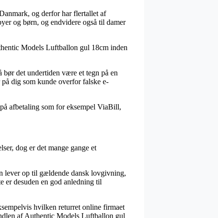
Danmark, og derfor har flertallet af
byer og børn, og endvidere også til damer
 Authentic Models Luftballon gul 18cm inden
så bør det undertiden være et tegn på en
r på dig som kunde overfor falske e-
 på afbetaling som for eksempel ViaBill,
elser, dog er det mange gange et
gen lever op til gældende dansk lovgivning,
e er desuden en god anledning til
sempelvis hvilken returret online firmaet
handlen af Authentic Models Luftballon gul