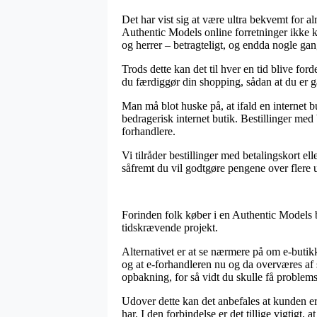
Det har vist sig at være ultra bekvemt for al
Authentic Models online forretninger ikke k
og herrer – betragteligt, og endda nogle ga
Trods dette kan det til hver en tid blive fo
du færdiggør din shopping, sådan at du er gar
Man må blot huske på, at ifald en internet b
bedragerisk internet butik. Bestillinger med
forhandlere.
Vi tilråder bestillinger med betalingskort e
såfremt du vil godtgøre pengene over flere 
Forinden folk køber i en Authentic Models b
tidskrævende projekt.
Alternativet er at se nærmere på om e-butikk
og at e-forhandleren nu og da overværes af
opbakning, for så vidt du skulle få problems
Udover dette kan det anbefales at kunden er
har. I den forbindelse er det tillige vigtigt