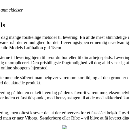
anmeldelser
ls
i dag mange forskellige metoder til levering. En af de mest almindelig
nye varer når der er mulighed for det. Leveringstypen er nemlig usædvanli
hentic Models Luftballon gul 18cm.
terne til levering hjem til hvor du bor eller til din arbejdsplads. Lever
 ukompliceret. Den prisbilligste fragtmulighed vil dog altid vise sig at
f online shoppens hjemsted.
stemmende såfremt man behøver varen om kort tid, og af den grund er d
d det aktuelle produkt.
ering på blot en enkelt hverdag på deres favorit varenumre, eksempelv
ler inden et fast tidspunkt, med hensynstagen til at de med sikkerhed ka
ring, men oftest kræver det at der erhverves for et fastslået beløb. I øv
an er nær Viborg, Sønderborg eller Ribe – vil blive at få leveret din