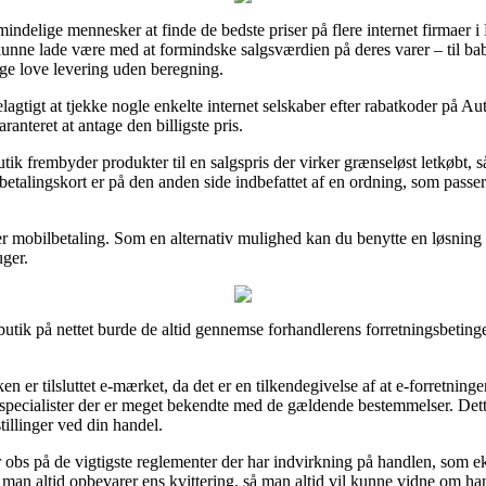
mindelige mennesker at finde de bedste priser på flere internet firmaer i 
unne lade være med at formindske salgsværdien på deres varer – til ba
nge love levering uden beregning.
rdelagtigt at tjekke nogle enkelte internet selskaber efter rabatkoder på
anteret at antage den billigste pris.
utik frembyder produkter til en salgspris der virker grænseløst letkøbt, 
 betalingskort er på den anden side indbefattet af en ordning, som passe
ller mobilbetaling. Som en alternativ mulighed kan du benytte en løsning
uger.
utik på nettet burde de altid gennemse forhandlerens forretningsbeting
en er tilsluttet e-mærket, da det er en tilkendegivelse af at e-forretnin
 specialister der er meget bekendte med de gældende bestemmelser. Dett
tillinger ved din handel.
 obs på de vigtigste reglementer der har indvirkning på handlen, som ek
, at man altid opbevarer ens kvittering, så man altid vil kunne vidne om 