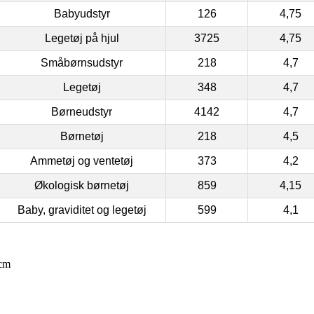
Babyudstyr
126
4,75
Legetøj på hjul
3725
4,75
Småbørnsudstyr
218
4,7
Legetøj
348
4,7
Børneudstyr
4142
4,7
Børnetøj
218
4,5
Ammetøj og ventetøj
373
4,2
Økologisk børnetøj
859
4,15
Baby, graviditet og legetøj
599
4,1
8cm