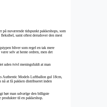
e er på nuværende tidspunkt pakkeshops, som
g fleksibel, samt oftest derudover den mest
ingstypen bliver som regel en tak mere
 være selv at hente ordren, men det
et uden tvivl meningsfuldt at man
is Authentic Models Luftballon gul 18cm,
n nå at få pakken distribueret inden
rigt bør man udvælge den billigste
e produkter til en pakkeshop.