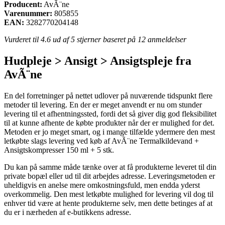
Producent:
AvÃ¨ne
Varenummer:
805855
EAN:
3282770204148
Vurderet til
4.6
ud af 5 stjerner baseret på
12
anmeldelser
Hudpleje > Ansigt > Ansigtspleje fra
AvÃ¨ne
En del forretninger på nettet udlover på nuværende tidspunkt flere
metoder til levering. En der er meget anvendt er nu om stunder
levering til et afhentningssted, fordi det så giver dig god fleksibilitet
til at kunne afhente de købte produkter når der er mulighed for det.
Metoden er jo meget smart, og i mange tilfælde ydermere den mest
letkøbte slags levering ved køb af AvÃ¨ne Termalkildevand +
Ansigts­kompresser 150 ml + 5 stk.
Du kan på samme måde tænke over at få produkterne leveret til din
private bopæl eller ud til dit arbejdes adresse. Leveringsmetoden er
uheldigvis en anelse mere omkostningsfuld, men endda yderst
overkommelig. Den mest letkøbte mulighed for levering vil dog til
enhver tid være at hente produkterne selv, men dette betinges af at
du er i nærheden af e-butikkens adresse.