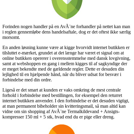
Forinden nogen handler på en AvÃ¨ne forhandler på nettet kan man
i reglen gennemløbe dens handelsaftale, dog er det oftest ikke særlig
morsomt.
En anden løsning kunne være at kigge hvorvidt internet butikken er
tilsluttet e-mærket, grundet at det længe har været et signal om at
online butikken opererer i overensstemmelse med dansk lovgivning,
samt at webshoppen en gang i mellem kigges til af sagkyndige der
er meget bekendte med de gældende regler. Dette er desuden din
lejlighed til en hjælpende hånd, når du bliver udsat for besvær i
forbindelse med din ordre.
Ligeså er det smart at kunden er vaks omkring de mest centrale
forhold i forbindelse med bestillingen, for eksempel den returret
internet butikken anvender. I den forbindelse er det desuden vigtigt,
at man permanent bibeholder sin kvitteringsmail, så man altid kan
vidne om sin shopping af AvÃ¨ne Termalkildevand + Ansigts­
kompresser 150 ml + 5 stk, hvad end du er pige eller dreng.