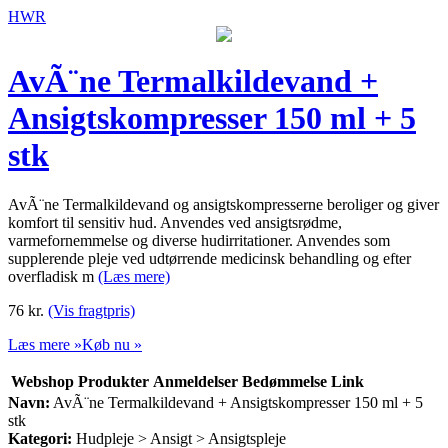
HWR
AvÃ¨ne Termalkildevand +
Ansigts­kompresser 150 ml + 5
stk
AvÃ¨ne Termalkildevand og ansigtskompresserne beroliger og giver
komfort til sensitiv hud. Anvendes ved ansigtsrødme,
varmefornemmelse og diverse hudirritationer. Anvendes som
supplerende pleje ved udtørrende medicinsk behandling og efter
overfladisk m
(Læs mere)
76
kr.
(Vis fragtpris)
Læs mere »
Køb nu »
Webshop
Produkter
Anmeldelser
Bedømmelse
Link
Navn:
AvÃ¨ne Termalkildevand + Ansigts­kompresser 150 ml + 5
stk
Kategori:
Hudpleje > Ansigt > Ansigtspleje