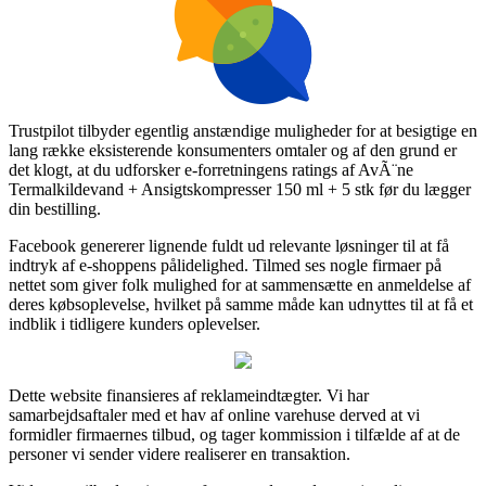
Trustpilot tilbyder egentlig anstændige muligheder for at besigtige en
lang række eksisterende konsumenters omtaler og af den grund er
det klogt, at du udforsker e-forretningens ratings af AvÃ¨ne
Termalkildevand + Ansigts­kompresser 150 ml + 5 stk før du lægger
din bestilling.
Facebook genererer lignende fuldt ud relevante løsninger til at få
indtryk af e-shoppens pålidelighed. Tilmed ses nogle firmaer på
nettet som giver folk mulighed for at sammensætte en anmeldelse af
deres købsoplevelse, hvilket på samme måde kan udnyttes til at få et
indblik i tidligere kunders oplevelser.
Dette website finansieres af reklameindtægter. Vi har
samarbejdsaftaler med et hav af online varehuse derved at vi
formidler firmaernes tilbud, og tager kommission i tilfælde af at de
personer vi sender videre realiserer en transaktion.