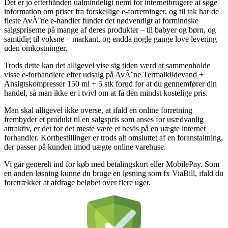
Det er jo efterhånden ualmindeligt nemt for internetbrugere at søge
information om priser fra forskellige e-forretninger, og til tak har de
fleste AvÃ¨ne e-handler fundet det nødvendigt at formindske
salgspriserne på mange af deres produkter – til babyer og børn, og
samtidig til voksne – markant, og endda nogle gange love levering
uden omkostninger.
Trods dette kan det alligevel vise sig tiden værd at sammenholde
visse e-forhandlere efter udsalg på AvÃ¨ne Termalkildevand +
Ansigts­kompresser 150 ml + 5 stk forud for at du gennemfører din
handel, så man ikke er i tvivl om at få den mindst kostelige pris.
Man skal alligevel ikke overse, at ifald en online forretning
frembyder et produkt til en salgspris som anses for usædvanlig
attraktiv, er det for det meste være et bevis på en uægte internet
forhandler. Kortbestillinger er trods alt omsluttet af en foranstaltning,
der passer på kunden imod uægte online varehuse.
Vi går generelt ind for køb med betalingskort eller MobilePay. Som
en anden løsning kunne du bruge en løsning som fx ViaBill, ifald du
foretrækker at afdrage beløbet over flere uger.