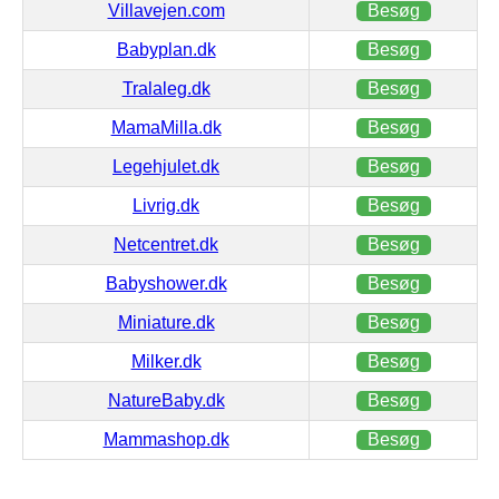
Villavejen.com
Besøg
Babyplan.dk
Besøg
Tralaleg.dk
Besøg
MamaMilla.dk
Besøg
Legehjulet.dk
Besøg
Livrig.dk
Besøg
Netcentret.dk
Besøg
Babyshower.dk
Besøg
Miniature.dk
Besøg
Milker.dk
Besøg
NatureBaby.dk
Besøg
Mammashop.dk
Besøg