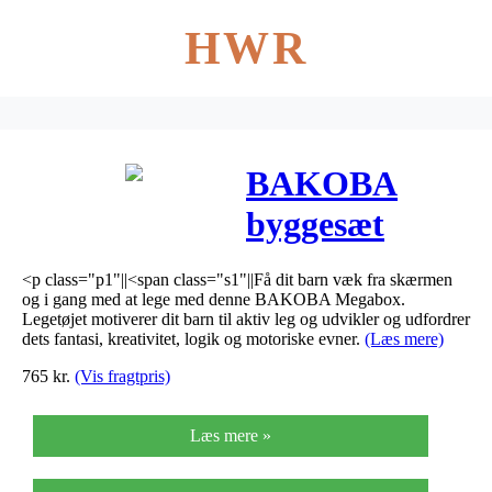
HWR
BAKOBA
byggesæt
Megabox 79
<p class="p1"||<span class="s1"||Få dit barn væk fra skærmen
dele
og i gang med at lege med denne BAKOBA Megabox.
Legetøjet motiverer dit barn til aktiv leg og udvikler og udfordrer
dets fantasi, kreativitet, logik og motoriske evner.
(Læs mere)
765
kr.
(Vis fragtpris)
Læs mere »