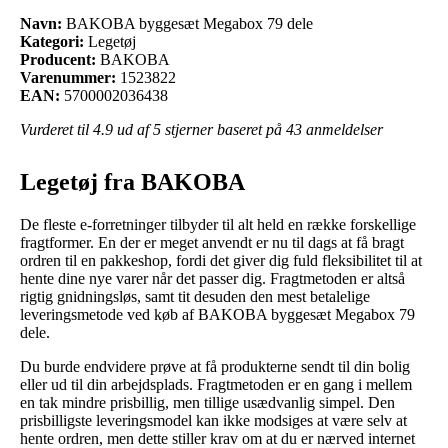
Navn:
BAKOBA byggesæt Megabox 79 dele
Kategori:
Legetøj
Producent:
BAKOBA
Varenummer:
1523822
EAN:
5700002036438
Vurderet til
4.9
ud af 5 stjerner baseret på
43
anmeldelser
Legetøj fra BAKOBA
De fleste e-forretninger tilbyder til alt held en række forskellige
fragtformer. En der er meget anvendt er nu til dags at få bragt
ordren til en pakkeshop, fordi det giver dig fuld fleksibilitet til at
hente dine nye varer når det passer dig. Fragtmetoden er altså
rigtig gnidningsløs, samt tit desuden den mest betalelige
leveringsmetode ved køb af BAKOBA byggesæt Megabox 79
dele.
Du burde endvidere prøve at få produkterne sendt til din bolig
eller ud til din arbejdsplads. Fragtmetoden er en gang i mellem
en tak mindre prisbillig, men tillige usædvanlig simpel. Den
prisbilligste leveringsmodel kan ikke modsiges at være selv at
hente ordren, men dette stiller krav om at du er nærved internet