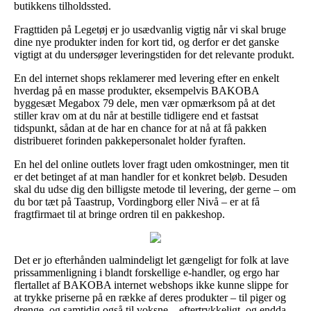
butikkens tilholdssted.
Fragttiden på Legetøj er jo usædvanlig vigtig når vi skal bruge
dine nye produkter inden for kort tid, og derfor er det ganske
vigtigt at du undersøger leveringstiden for det relevante produkt.
En del internet shops reklamerer med levering efter en enkelt
hverdag på en masse produkter, eksempelvis BAKOBA
byggesæt Megabox 79 dele, men vær opmærksom på at det
stiller krav om at du når at bestille tidligere end et fastsat
tidspunkt, sådan at de har en chance for at nå at få pakken
distribueret forinden pakkepersonalet holder fyraften.
En hel del online outlets lover fragt uden omkostninger, men tit
er det betinget af at man handler for et konkret beløb. Desuden
skal du udse dig den billigste metode til levering, der gerne – om
du bor tæt på Taastrup, Vordingborg eller Nivå – er at få
fragtfirmaet til at bringe ordren til en pakkeshop.
Det er jo efterhånden ualmindeligt let gængeligt for folk at lave
prissammenligning i blandt forskellige e-handler, og ergo har
flertallet af BAKOBA internet webshops ikke kunne slippe for
at trykke priserne på en række af deres produkter – til piger og
drenge, og samtidig også til voksne – eftertrykkeligt, og endda