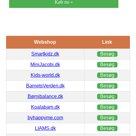
Køb nu »
Webshop
Link
Smartkidz.dk
Besøg
MiniJacobi.dk
Besøg
Kids-world.dk
Besøg
BarnetsVerden.dk
Besøg
Børnibalance.dk
Besøg
Koalabarn.dk
Besøg
byhappyme.com
Besøg
LIAMS.dk
Besøg