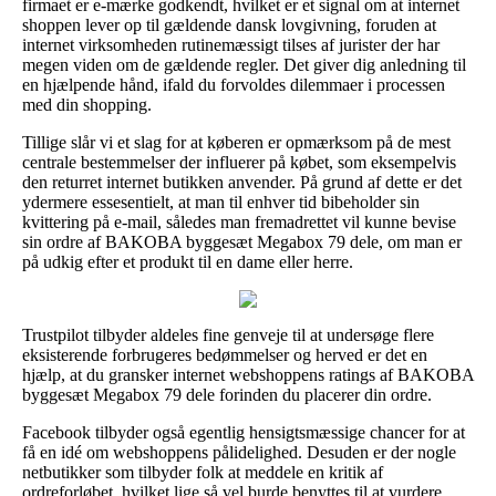
firmaet er e-mærke godkendt, hvilket er et signal om at internet
shoppen lever op til gældende dansk lovgivning, foruden at
internet virksomheden rutinemæssigt tilses af jurister der har
megen viden om de gældende regler. Det giver dig anledning til
en hjælpende hånd, ifald du forvoldes dilemmaer i processen
med din shopping.
Tillige slår vi et slag for at køberen er opmærksom på de mest
centrale bestemmelser der influerer på købet, som eksempelvis
den returret internet butikken anvender. På grund af dette er det
ydermere essesentielt, at man til enhver tid bibeholder sin
kvittering på e-mail, således man fremadrettet vil kunne bevise
sin ordre af BAKOBA byggesæt Megabox 79 dele, om man er
på udkig efter et produkt til en dame eller herre.
Trustpilot tilbyder aldeles fine genveje til at undersøge flere
eksisterende forbrugeres bedømmelser og herved er det en
hjælp, at du gransker internet webshoppens ratings af BAKOBA
byggesæt Megabox 79 dele forinden du placerer din ordre.
Facebook tilbyder også egentlig hensigtsmæssige chancer for at
få en idé om webshoppens pålidelighed. Desuden er der nogle
netbutikker som tilbyder folk at meddele en kritik af
ordreforløbet, hvilket lige så vel burde benyttes til at vurdere