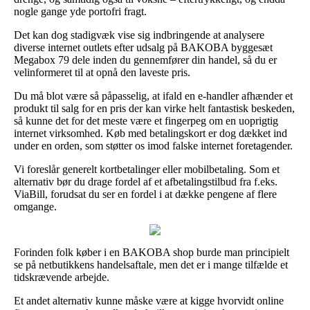
nogle gange yde portofri fragt.
Det kan dog stadigvæk vise sig indbringende at analysere
diverse internet outlets efter udsalg på BAKOBA byggesæt
Megabox 79 dele inden du gennemfører din handel, så du er
velinformeret til at opnå den laveste pris.
Du må blot være så påpasselig, at ifald en e-handler afhænder et
produkt til salg for en pris der kan virke helt fantastisk beskeden,
så kunne det for det meste være et fingerpeg om en uoprigtig
internet virksomhed. Køb med betalingskort er dog dækket ind
under en orden, som støtter os imod falske internet foretagender.
Vi foreslår generelt kortbetalinger eller mobilbetaling. Som et
alternativ bør du drage fordel af et afbetalingstilbud fra f.eks.
ViaBill, forudsat du ser en fordel i at dække pengene af flere
omgange.
Forinden folk køber i en BAKOBA shop burde man principielt
se på netbutikkens handelsaftale, men det er i mange tilfælde et
tidskrævende arbejde.
Et andet alternativ kunne måske være at kigge hvorvidt online