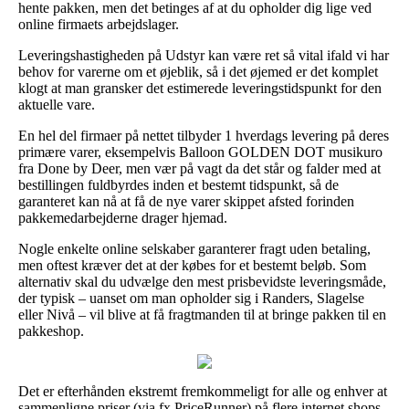
hente pakken, men det betinges af at du opholder dig lige ved
online firmaets arbejdslager.
Leveringshastigheden på Udstyr kan være ret så vital ifald vi har
behov for varerne om et øjeblik, så i det øjemed er det komplet
klogt at man gransker det estimerede leveringstidspunkt for den
aktuelle vare.
En hel del firmaer på nettet tilbyder 1 hverdags levering på deres
primære varer, eksempelvis Balloon GOLDEN DOT musikuro
fra Done by Deer, men vær på vagt da det står og falder med at
bestillingen fuldbyrdes inden et bestemt tidspunkt, så de
garanteret kan nå at få de nye varer skippet afsted forinden
pakkemedarbejderne drager hjemad.
Nogle enkelte online selskaber garanterer fragt uden betaling,
men oftest kræver det at der købes for et bestemt beløb. Som
alternativ skal du udvælge den mest prisbevidste leveringsmåde,
der typisk – uanset om man opholder sig i Randers, Slagelse
eller Nivå – vil blive at få fragtmanden til at bringe pakken til en
pakkeshop.
Det er efterhånden ekstremt fremkommeligt for alle og enhver at
sammenligne priser (via fx PriceRunner) på flere internet shops,