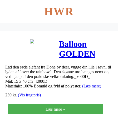
HWR
Balloon
GOLDEN
DOT
Lad den søde elefant fra Done by deer, vugge din lille i søvn, til
musikuro fra
lyden af "over the rainbow". Den skønne uro hænges nemt op,
ved hjælp af den praktiske velkrolukning._x000D_
Done by Deer
Mål: 15 x 40 cm _x000D_
Materiale: 100% Bomuld og fyld af polyester.
(Læs mere)
239
kr.
(Vis fragtpris)
Læs mere »