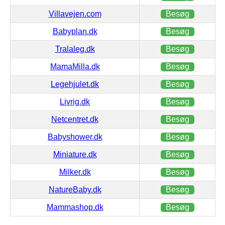
Villavejen.com
Besøg
Babyplan.dk
Besøg
Tralaleg.dk
Besøg
MamaMilla.dk
Besøg
Legehjulet.dk
Besøg
Livrig.dk
Besøg
Netcentret.dk
Besøg
Babyshower.dk
Besøg
Miniature.dk
Besøg
Milker.dk
Besøg
NatureBaby.dk
Besøg
Mammashop.dk
Besøg