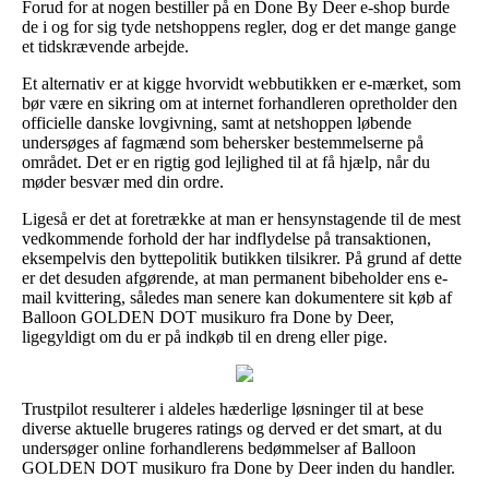
Forud for at nogen bestiller på en Done By Deer e-shop burde
de i og for sig tyde netshoppens regler, dog er det mange gange
et tidskrævende arbejde.
Et alternativ er at kigge hvorvidt webbutikken er e-mærket, som
bør være en sikring om at internet forhandleren opretholder den
officielle danske lovgivning, samt at netshoppen løbende
undersøges af fagmænd som behersker bestemmelserne på
området. Det er en rigtig god lejlighed til at få hjælp, når du
møder besvær med din ordre.
Ligeså er det at foretrække at man er hensynstagende til de mest
vedkommende forhold der har indflydelse på transaktionen,
eksempelvis den byttepolitik butikken tilsikrer. På grund af dette
er det desuden afgørende, at man permanent bibeholder ens e-
mail kvittering, således man senere kan dokumentere sit køb af
Balloon GOLDEN DOT musikuro fra Done by Deer,
ligegyldigt om du er på indkøb til en dreng eller pige.
Trustpilot resulterer i aldeles hæderlige løsninger til at bese
diverse aktuelle brugeres ratings og derved er det smart, at du
undersøger online forhandlerens bedømmelser af Balloon
GOLDEN DOT musikuro fra Done by Deer inden du handler.