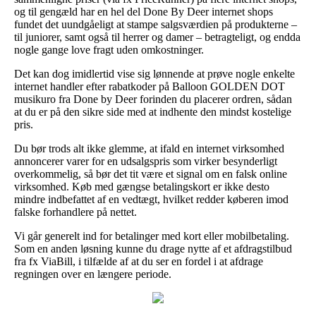
og til gengæld har en hel del Done By Deer internet shops
fundet det uundgåeligt at stampe salgsværdien på produkterne –
til juniorer, samt også til herrer og damer – betragteligt, og endda
nogle gange love fragt uden omkostninger.
Det kan dog imidlertid vise sig lønnende at prøve nogle enkelte
internet handler efter rabatkoder på Balloon GOLDEN DOT
musikuro fra Done by Deer forinden du placerer ordren, sådan
at du er på den sikre side med at indhente den mindst kostelige
pris.
Du bør trods alt ikke glemme, at ifald en internet virksomhed
annoncerer varer for en udsalgspris som virker besynderligt
overkommelig, så bør det tit være et signal om en falsk online
virksomhed. Køb med gængse betalingskort er ikke desto
mindre indbefattet af en vedtægt, hvilket redder køberen imod
falske forhandlere på nettet.
Vi går generelt ind for betalinger med kort eller mobilbetaling.
Som en anden løsning kunne du drage nytte af et afdragstilbud
fra fx ViaBill, i tilfælde af at du ser en fordel i at afdrage
regningen over en længere periode.