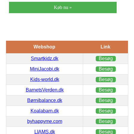
Køb nu »
Webshop
Link
Smartkidz.dk
Besøg
MiniJacobi.dk
Besøg
Kids-world.dk
Besøg
BarnetsVerden.dk
Besøg
Børnibalance.dk
Besøg
Koalabarn.dk
Besøg
byhappyme.com
Besøg
LIAMS.dk
Besøg