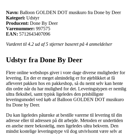
Navn:
Balloon GOLDEN DOT musikuro fra Done by Deer
Kategori:
Udstyr
Producent:
Done By Deer
Varenummer:
997575
EAN:
5712643407096
Vurderet til
4.2
ud af 5 stjerner baseret på
4
anmeldelser
Udstyr fra Done By Deer
Flere online webshops giver i vore dage diverse muligheder for
levering. En der er meget almindelig er for øjeblikket at få
afleveret pakken hos en pakkeshop, så du nemt selv kan hente
din ordre når du har mulighed for det. Leveringstypen er nemlig
ultra fleksibel, samt typisk ligeledes den prisbilligste
leveringsmodel ved køb af Balloon GOLDEN DOT musikuro
fra Done by Deer.
Du kan ligeledes påtænke at bestille varerne til levering til din
adresse eller til adressen på dit arbejde. Metoden er undertiden
en anelse mere bekostelig, men ligeledes ultra bekvem. Den
mindst kostelige leveringstype vil dog utvivlsomt være selv at