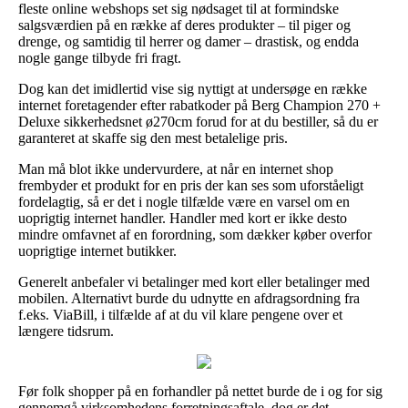
fleste online webshops set sig nødsaget til at formindske
salgsværdien på en række af deres produkter – til piger og
drenge, og samtidig til herrer og damer – drastisk, og endda
nogle gange tilbyde fri fragt.
Dog kan det imidlertid vise sig nyttigt at undersøge en række
internet foretagender efter rabatkoder på Berg Champion 270 +
Deluxe sikkerhedsnet ø270cm forud for at du bestiller, så du er
garanteret at skaffe sig den mest betalelige pris.
Man må blot ikke undervurdere, at når en internet shop
frembyder et produkt for en pris der kan ses som uforståeligt
fordelagtig, så er det i nogle tilfælde være en varsel om en
uoprigtig internet handler. Handler med kort er ikke desto
mindre omfavnet af en forordning, som dækker køber overfor
uoprigtige internet butikker.
Generelt anbefaler vi betalinger med kort eller betalinger med
mobilen. Alternativt burde du udnytte en afdragsordning fra
f.eks. ViaBill, i tilfælde af at du vil klare pengene over et
længere tidsrum.
Før folk shopper på en forhandler på nettet burde de i og for sig
gennemgå virksomhedens forretningsaftale, dog er det