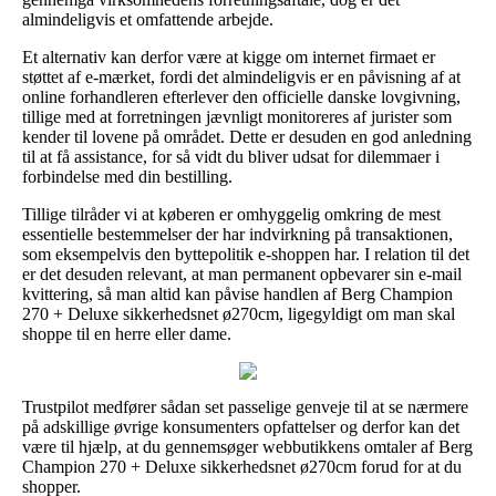
almindeligvis et omfattende arbejde.
Et alternativ kan derfor være at kigge om internet firmaet er
støttet af e-mærket, fordi det almindeligvis er en påvisning af at
online forhandleren efterlever den officielle danske lovgivning,
tillige med at forretningen jævnligt monitoreres af jurister som
kender til lovene på området. Dette er desuden en god anledning
til at få assistance, for så vidt du bliver udsat for dilemmaer i
forbindelse med din bestilling.
Tillige tilråder vi at køberen er omhyggelig omkring de mest
essentielle bestemmelser der har indvirkning på transaktionen,
som eksempelvis den byttepolitik e-shoppen har. I relation til det
er det desuden relevant, at man permanent opbevarer sin e-mail
kvittering, så man altid kan påvise handlen af Berg Champion
270 + Deluxe sikkerhedsnet ø270cm, ligegyldigt om man skal
shoppe til en herre eller dame.
Trustpilot medfører sådan set passelige genveje til at se nærmere
på adskillige øvrige konsumenters opfattelser og derfor kan det
være til hjælp, at du gennemsøger webbutikkens omtaler af Berg
Champion 270 + Deluxe sikkerhedsnet ø270cm forud for at du
shopper.