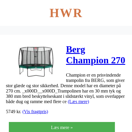
HWR
Berg
Champion 270
+ Deluxe
Champion er en prisvindende
sikkerhedsnet
trampolin fra BERG, som giver
stor glæde og stor sikkerhed. Denne model har en diameter på
ø270cm
270 cm. _x000D__x000D_Trampolinen har en 30 mm tyk og
380 mm bred beskyttelseskant i slidstærkt vinyl, som overlapper
både dug og ramme med flere ce
(Læs mere)
5749
kr.
(Vis fragtpris)
Læs mere »