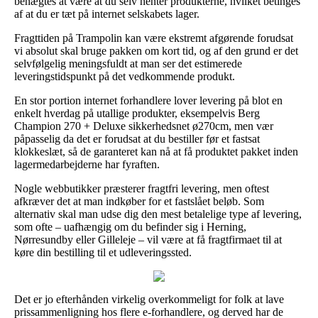
benægtes at være at du selv henter produkterne, hvilket betinges
af at du er tæt på internet selskabets lager.
Fragttiden på Trampolin kan være ekstremt afgørende forudsat
vi absolut skal bruge pakken om kort tid, og af den grund er det
selvfølgelig meningsfuldt at man ser det estimerede
leveringstidspunkt på det vedkommende produkt.
En stor portion internet forhandlere lover levering på blot en
enkelt hverdag på utallige produkter, eksempelvis Berg
Champion 270 + Deluxe sikkerhedsnet ø270cm, men vær
påpasselig da det er forudsat at du bestiller før et fastsat
klokkeslæt, så de garanteret kan nå at få produktet pakket inden
lagermedarbejderne har fyraften.
Nogle webbutikker præsterer fragtfri levering, men oftest
afkræver det at man indkøber for et fastslået beløb. Som
alternativ skal man udse dig den mest betalelige type af levering,
som ofte – uafhængig om du befinder sig i Herning,
Nørresundby eller Gilleleje – vil være at få fragtfirmaet til at
køre din bestilling til et udleveringssted.
Det er jo efterhånden virkelig overkommeligt for folk at lave
prissammenligning hos flere e-forhandlere, og derved har de