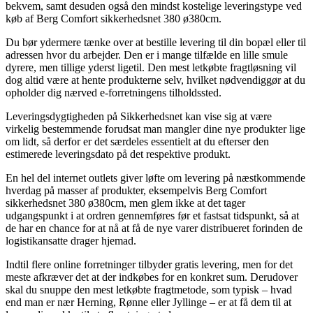
bekvem, samt desuden også den mindst kostelige leveringstype ved
køb af Berg Comfort sikkerhedsnet 380 ø380cm.
Du bør ydermere tænke over at bestille levering til din bopæl eller til
adressen hvor du arbejder. Den er i mange tilfælde en lille smule
dyrere, men tillige yderst ligetil. Den mest letkøbte fragtløsning vil
dog altid være at hente produkterne selv, hvilket nødvendiggør at du
opholder dig nærved e-forretningens tilholdssted.
Leveringsdygtigheden på Sikkerhedsnet kan vise sig at være
virkelig bestemmende forudsat man mangler dine nye produkter lige
om lidt, så derfor er det særdeles essentielt at du efterser den
estimerede leveringsdato på det respektive produkt.
En hel del internet outlets giver løfte om levering på næstkommende
hverdag på masser af produkter, eksempelvis Berg Comfort
sikkerhedsnet 380 ø380cm, men glem ikke at det tager
udgangspunkt i at ordren gennemføres før et fastsat tidspunkt, så at
de har en chance for at nå at få de nye varer distribueret forinden de
logistikansatte drager hjemad.
Indtil flere online forretninger tilbyder gratis levering, men for det
meste afkræver det at der indkøbes for en konkret sum. Derudover
skal du snuppe den mest letkøbte fragtmetode, som typisk – hvad
end man er nær Herning, Rønne eller Jyllinge – er at få dem til at