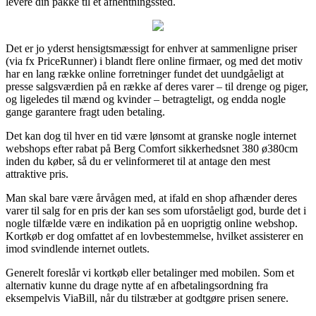
levere din pakke til et afhentningssted.
Det er jo yderst hensigtsmæssigt for enhver at sammenligne priser
(via fx PriceRunner) i blandt flere online firmaer, og med det motiv
har en lang række online forretninger fundet det uundgåeligt at
presse salgsværdien på en række af deres varer – til drenge og piger,
og ligeledes til mænd og kvinder – betragteligt, og endda nogle
gange garantere fragt uden betaling.
Det kan dog til hver en tid være lønsomt at granske nogle internet
webshops efter rabat på Berg Comfort sikkerhedsnet 380 ø380cm
inden du køber, så du er velinformeret til at antage den mest
attraktive pris.
Man skal bare være årvågen med, at ifald en shop afhænder deres
varer til salg for en pris der kan ses som uforståeligt god, burde det i
nogle tilfælde være en indikation på en uoprigtig online webshop.
Kortkøb er dog omfattet af en lovbestemmelse, hvilket assisterer en
imod svindlende internet outlets.
Generelt foreslår vi kortkøb eller betalinger med mobilen. Som et
alternativ kunne du drage nytte af en afbetalingsordning fra
eksempelvis ViaBill, når du tilstræber at godtgøre prisen senere.