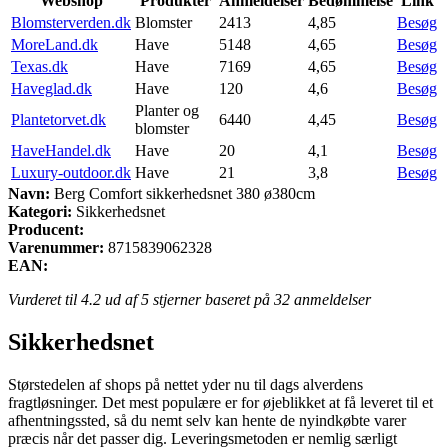
Webshop
Produkter
Anmeldelser
Bedømmelse
Link
Blomsterverden.dk
Blomster
2413
4,85
Besøg
MoreLand.dk
Have
5148
4,65
Besøg
Texas.dk
Have
7169
4,65
Besøg
Haveglad.dk
Have
120
4,6
Besøg
Planter og
Plantetorvet.dk
6440
4,45
Besøg
blomster
HaveHandel.dk
Have
20
4,1
Besøg
Luxury-outdoor.dk
Have
21
3,8
Besøg
Navn:
Berg Comfort sikkerhedsnet 380 ø380cm
Kategori:
Sikkerhedsnet
Producent:
Varenummer:
8715839062328
EAN:
Vurderet til
4.2
ud af 5 stjerner baseret på
32
anmeldelser
Sikkerhedsnet
Størstedelen af shops på nettet yder nu til dags alverdens
fragtløsninger. Det mest populære er for øjeblikket at få leveret til et
afhentningssted, så du nemt selv kan hente de nyindkøbte varer
præcis når det passer dig. Leveringsmetoden er nemlig særligt