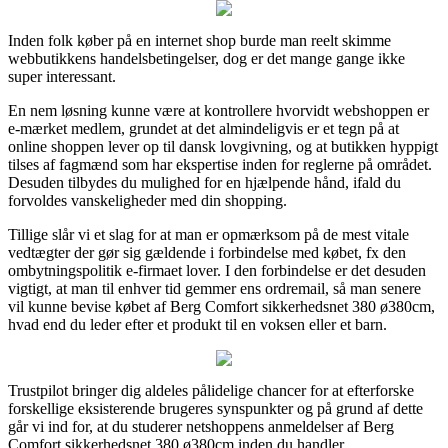
Inden folk køber på en internet shop burde man reelt skimme
webbutikkens handelsbetingelser, dog er det mange gange ikke
super interessant.
En nem løsning kunne være at kontrollere hvorvidt webshoppen er
e-mærket medlem, grundet at det almindeligvis er et tegn på at
online shoppen lever op til dansk lovgivning, og at butikken hyppigt
tilses af fagmænd som har ekspertise inden for reglerne på området.
Desuden tilbydes du mulighed for en hjælpende hånd, ifald du
forvoldes vanskeligheder med din shopping.
Tillige slår vi et slag for at man er opmærksom på de mest vitale
vedtægter der gør sig gældende i forbindelse med købet, fx den
ombytningspolitik e-firmaet lover. I den forbindelse er det desuden
vigtigt, at man til enhver tid gemmer ens ordremail, så man senere
vil kunne bevise købet af Berg Comfort sikkerhedsnet 380 ø380cm,
hvad end du leder efter et produkt til en voksen eller et barn.
Trustpilot bringer dig aldeles pålidelige chancer for at efterforske
forskellige eksisterende brugeres synspunkter og på grund af dette
går vi ind for, at du studerer netshoppens anmeldelser af Berg
Comfort sikkerhedsnet 380 ø380cm inden du handler.