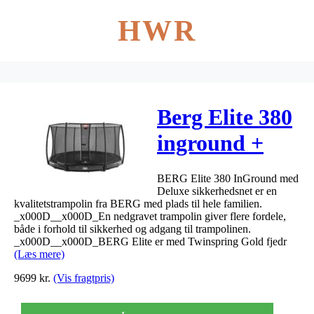
HWR
Berg Elite 380
inground +
Deluxe
BERG Elite 380 InGround med
sikkerhedsn
Deluxe sikkerhedsnet er en
kvalitetstrampolin fra BERG med plads til hele familien.
ø380cm
_x000D__x000D_En nedgravet trampolin giver flere fordele,
både i forhold til sikkerhed og adgang til trampolinen.
_x000D__x000D_BERG Elite er med Twinspring Gold fjedr
(Læs mere)
9699
kr.
(Vis fragtpris)