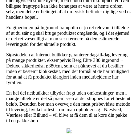
uheldigvis en smule dyrere, men endda ultra ukompliceret. Den
billigste fragttype kan ikke benægtes at være at hente ordren
selv, men dette er betinget af at du fysisk befinder dig lige ved e-
handlens bopæl.
Fragtperioden på Inground trampolin er jo ret relevant i tilfælde
af at du står og skal bruge produktet omgående, og i det øjemed
er det ret væsentligt at man ser nærmere på den estimerede
leveringstid for det aktuelle produkt.
Størstedelen af internet butikker garanterer dag-til-dag levering
på mange produkter, eksempelvis Berg Elite 380 inground +
Deluxe sikkerhedsn ø380cm, som er påkrævet at du bestiller
inden et bestemt klokkeslæt, med det formål at de har mulighed
for at nå at få produktet klargjort inden medarbejderne har
fyraften.
En hel del netbutikker tilbyder fragt uden omkostninger, men i
mange tilfælde er det så præmissen at der shoppes for et bestemt
beløb. Desuden bør man overveje den mest prisbevidste metode
til levering, hvilket oftest – om man opholder sig i Næstved,
Værløse eller Billund – vil blive at få dem til at køre din pakke
til en pakkeshop.