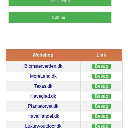
Læs mere »
Køb nu »
Webshop
Link
Blomsterverden.dk
Besøg
MoreLand.dk
Besøg
Texas.dk
Besøg
Haveglad.dk
Besøg
Plantetorvet.dk
Besøg
HaveHandel.dk
Besøg
Luxury-outdoor.dk
Besøg