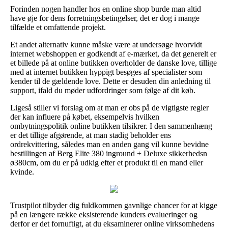
Forinden nogen handler hos en online shop burde man altid
have øje for dens forretningsbetingelser, det er dog i mange
tilfælde et omfattende projekt.
Et andet alternativ kunne måske være at undersøge hvorvidt
internet webshoppen er godkendt af e-mærket, da det generelt er
et billede på at online butikken overholder de danske love, tillige
med at internet butikken hyppigt besøges af specialister som
kender til de gældende love. Dette er desuden din anledning til
support, ifald du møder udfordringer som følge af dit køb.
Ligeså stiller vi forslag om at man er obs på de vigtigste regler
der kan influere på købet, eksempelvis hvilken
ombytningspolitik online butikken tilsikrer. I den sammenhæng
er det tillige afgørende, at man stadig beholder ens
ordrekvittering, således man en anden gang vil kunne bevidne
bestillingen af Berg Elite 380 inground + Deluxe sikkerhedsn
ø380cm, om du er på udkig efter et produkt til en mand eller
kvinde.
Trustpilot tilbyder dig fuldkommen gavnlige chancer for at kigge
på en længere række eksisterende kunders evalueringer og
derfor er det fornuftigt, at du eksaminerer online virksomhedens