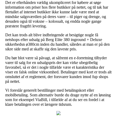
Det er efterhånden vældig ukompliceret for købere at søge
information om priser hos flere butikker på nettet, og til tak har
flertallet af internet butikker ikke kunne lade være med at
mindske salgsværdien på deres varer – til piger og drenge, og
desuden også til voksne – kolossalt, og endda nogle gange
præstere fragtfri levering.
Det kan trods alt blive indbringende at besigtige nogle få
netshops efter udsalg på Berg Elite 380 inground + Deluxe
sikkerhedsn ø380cm inden du handler, således at man er på den
sikre side med at skaffe sig den laveste pris.
Du bør blot være så påvagt, at såfremt en e-forretning tilbyder
varer til salg for en udsalgspris der kan virke ubegribelig
favorabel, så er det i nogle tilfælde være et karakteristika der
viser en falsk online virksomhed. Betalinger med kort er trods alt
omsluttet af et reglement, der forsvarer kunden imod fup shops
på nettet.
Vi foreslår generelt bestillinger med betalingskort eller
mobilbetaling. Som alternativ burde du drage nytte af en løsning
som for eksempel ViaBill, i tilfælde af at du ser en fordel i at
klare betalingen over et længere tidsrum.