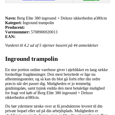
Navn:
Berg Elite 380 inground + Deluxe sikkerhedsn ø380cm
Kategori:
Inground trampolin
Producent:
Varenummer:
5708906920013
EAN:
Vurderet til
4.2
ud af 5 stjerner baseret på
44
anmeldelser
Inground trampolin
En stor portion online varehuse giver i øjeblikket en lang række
forskellige fragtløsninger. Den mest benyttede er lige nu
afhentningssteder, og så kan du blot gå forbi efter din ordre
præcis når det passer dig. Muligheden er jo temmelig
gnidningsløs, samt typisk endda den mest betalelige mulighed
for fragt ved køb af Berg Elite 380 inground + Deluxe
sikkerhedsn ø380cm.
Du bør ydermere tænke over at få produkterne leveret til din
private bopæl eller ud på din arbejdsplads. Muligheden er