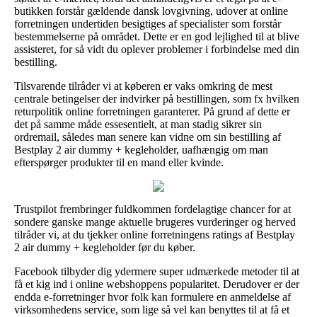
butikken forstår gældende dansk lovgivning, udover at online
forretningen undertiden besigtiges af specialister som forstår
bestemmelserne på området. Dette er en god lejlighed til at blive
assisteret, for så vidt du oplever problemer i forbindelse med din
bestilling.
Tilsvarende tilråder vi at køberen er vaks omkring de mest
centrale betingelser der indvirker på bestillingen, som fx hvilken
returpolitik online forretningen garanterer. På grund af dette er
det på samme måde essesentielt, at man stadig sikrer sin
ordremail, således man senere kan vidne om sin bestilling af
Bestplay 2 air dummy + kegleholder, uafhængig om man
efterspørger produkter til en mand eller kvinde.
Trustpilot frembringer fuldkommen fordelagtige chancer for at
sondere ganske mange aktuelle brugeres vurderinger og herved
tilråder vi, at du tjekker online forretningens ratings af Bestplay
2 air dummy + kegleholder før du køber.
Facebook tilbyder dig ydermere super udmærkede metoder til at
få et kig ind i online webshoppens popularitet. Derudover er der
endda e-forretninger hvor folk kan formulere en anmeldelse af
virksomhedens service, som lige så vel kan benyttes til at få et