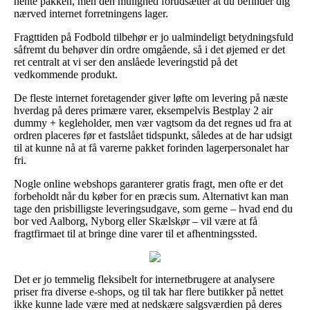
hente pakken, men den mulighed forudsætter at du befinder dig
nærved internet forretningens lager.
Fragttiden på Fodbold tilbehør er jo ualmindeligt betydningsfuld
såfremt du behøver din ordre omgående, så i det øjemed er det
ret centralt at vi ser den anslåede leveringstid på det
vedkommende produkt.
De fleste internet foretagender giver løfte om levering på næste
hverdag på deres primære varer, eksempelvis Bestplay 2 air
dummy + kegleholder, men vær vagtsom da det regnes ud fra at
ordren placeres før et fastslået tidspunkt, således at de har udsigt
til at kunne nå at få varerne pakket forinden lagerpersonalet har
fri.
Nogle online webshops garanterer gratis fragt, men ofte er det
forbeholdt når du køber for en præcis sum. Alternativt kan man
tage den prisbilligste leveringsudgave, som gerne – hvad end du
bor ved Aalborg, Nyborg eller Skælskør – vil være at få
fragtfirmaet til at bringe dine varer til et afhentningssted.
Det er jo temmelig fleksibelt for internetbrugere at analysere
priser fra diverse e-shops, og til tak har flere butikker på nettet
ikke kunne lade være med at nedskære salgsværdien på deres