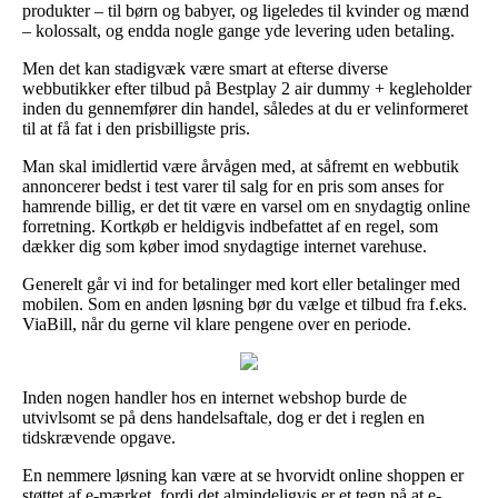
produkter – til børn og babyer, og ligeledes til kvinder og mænd
– kolossalt, og endda nogle gange yde levering uden betaling.
Men det kan stadigvæk være smart at efterse diverse
webbutikker efter tilbud på Bestplay 2 air dummy + kegleholder
inden du gennemfører din handel, således at du er velinformeret
til at få fat i den prisbilligste pris.
Man skal imidlertid være årvågen med, at såfremt en webbutik
annoncerer bedst i test varer til salg for en pris som anses for
hamrende billig, er det tit være en varsel om en snydagtig online
forretning. Kortkøb er heldigvis indbefattet af en regel, som
dækker dig som køber imod snydagtige internet varehuse.
Generelt går vi ind for betalinger med kort eller betalinger med
mobilen. Som en anden løsning bør du vælge et tilbud fra f.eks.
ViaBill, når du gerne vil klare pengene over en periode.
Inden nogen handler hos en internet webshop burde de
utvivlsomt se på dens handelsaftale, dog er det i reglen en
tidskrævende opgave.
En nemmere løsning kan være at se hvorvidt online shoppen er
støttet af e-mærket, fordi det almindeligvis er et tegn på at e-