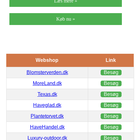
Læs mere »
Køb nu »
Webshop
Link
Blomsterverden.dk
Besøg
MoreLand.dk
Besøg
Texas.dk
Besøg
Haveglad.dk
Besøg
Plantetorvet.dk
Besøg
HaveHandel.dk
Besøg
Luxury-outdoor.dk
Besøg