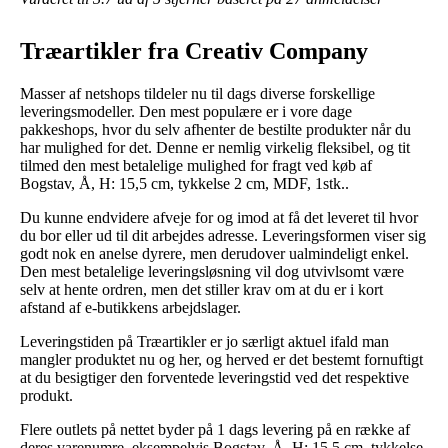
Træartikler fra Creativ Company
Masser af netshops tildeler nu til dags diverse forskellige
leveringsmodeller. Den mest populære er i vore dage
pakkeshops, hvor du selv afhenter de bestilte produkter når du
har mulighed for det. Denne er nemlig virkelig fleksibel, og tit
tilmed den mest betalelige mulighed for fragt ved køb af
Bogstav, Å, H: 15,5 cm, tykkelse 2 cm, MDF, 1stk..
Du kunne endvidere afveje for og imod at få det leveret til hvor
du bor eller ud til dit arbejdes adresse. Leveringsformen viser sig
godt nok en anelse dyrere, men derudover ualmindeligt enkel.
Den mest betalelige leveringsløsning vil dog utvivlsomt være
selv at hente ordren, men det stiller krav om at du er i kort
afstand af e-butikkens arbejdslager.
Leveringstiden på Træartikler er jo særligt aktuel ifald man
mangler produktet nu og her, og herved er det bestemt fornuftigt
at du besigtiger den forventede leveringstid ved det respektive
produkt.
Flere outlets på nettet byder på 1 dags levering på en række af
deres varenumre, eksempelvis Bogstav, Å, H: 15,5 cm, tykkelse