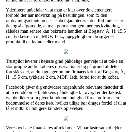
Yderligere anbefaler vi at man er klar over de elementære
forhold der har indvirkning på bestillingen, som fx den
ombytningsret internet selskabet garanterer. I den forbindelse er
det også afgørende, at man permanent gemmer ens kvittering,
således man senere kan bekræfte handlen af Bogstav, Å, H: 15,5
cm, tykkelse 2 cm, MDF, 1stk., ligegyldigt om du søger et
produkt til en kvinde eller mand.
Trustpilot leverer i højeste grad pålidelige genveje til at tolke en
stor gruppe andre køberes observationer og på grund af dette
foreslåes det, at du iagttager online firmaets kritik af Bogstav, Å,
H: 15,5 cm, tykkelse 2 cm, MDF, 1stk. forud for at du køber.
Facebook giver dig endvidere nogenlunde relevante metoder til
at få en idé om e-butikkens pålidelighed. I øvrigt er der faktisk
webbutikker som giver kunderne mulighed for at udforme en
bedømmelse af deres køb, hvilket tillige bør drages fordel af til at
få et indblik i tidligere kunders oplevelser.
Vores website finansieres af reklamer. Vi har faste samarbejder