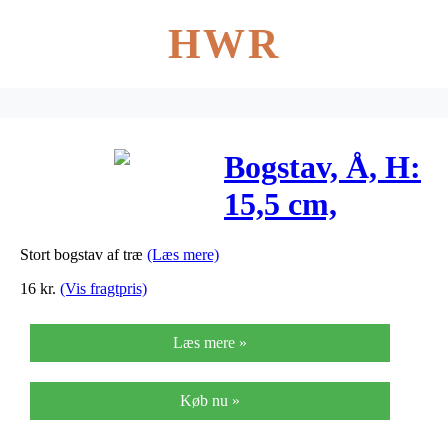
HWR
Bogstav, Å, H:
15,5 cm,
tykkelse 2 cm,
Stort bogstav af træ
(Læs mere)
MDF, 1stk.
16
kr.
(Vis fragtpris)
Læs mere »
Køb nu »