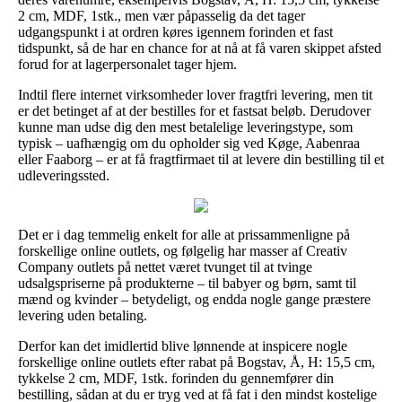
2 cm, MDF, 1stk., men vær påpasselig da det tager
udgangspunkt i at ordren køres igennem forinden et fast
tidspunkt, så de har en chance for at nå at få varen skippet afsted
forud for at lagerpersonalet tager hjem.
Indtil flere internet virksomheder lover fragtfri levering, men tit
er det betinget af at der bestilles for et fastsat beløb. Derudover
kunne man udse dig den mest betalelige leveringstype, som
typisk – uafhængig om du opholder sig ved Køge, Aabenraa
eller Faaborg – er at få fragtfirmaet til at levere din bestilling til et
udleveringssted.
Det er i dag temmelig enkelt for alle at prissammenligne på
forskellige online outlets, og følgelig har masser af Creativ
Company outlets på nettet været tvunget til at tvinge
udsalgspriserne på produkterne – til babyer og børn, samt til
mænd og kvinder – betydeligt, og endda nogle gange præstere
levering uden betaling.
Derfor kan det imidlertid blive lønnende at inspicere nogle
forskellige online outlets efter rabat på Bogstav, Å, H: 15,5 cm,
tykkelse 2 cm, MDF, 1stk. forinden du gennemfører din
bestilling, sådan at du er tryg ved at få fat i den mindst kostelige