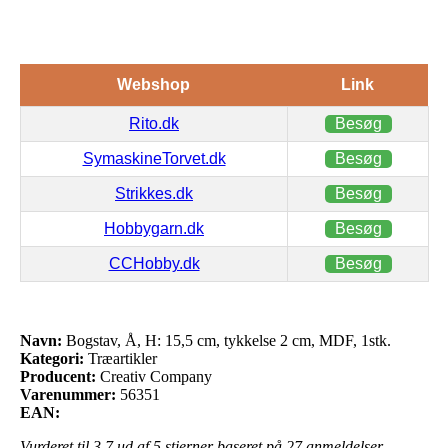
Webshop
Link
Rito.dk
Besøg
SymaskineTorvet.dk
Besøg
Strikkes.dk
Besøg
Hobbygarn.dk
Besøg
CCHobby.dk
Besøg
Navn:
Bogstav, Å, H: 15,5 cm, tykkelse 2 cm, MDF, 1stk.
Kategori:
Træartikler
Producent:
Creativ Company
Varenummer:
56351
EAN:
Vurderet til
3.7
ud af 5 stjerner baseret på
27
anmeldelser