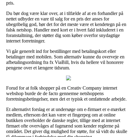
pris.
Du bør dog være klar over, at i tilfælde af at en forhandler på
nettet udbyder en vare til salg for en pris der anses for
ubegribelig god, bør det for det meste være et kendetegn på en
falsk netshop. Handler med kort er i hvert fald inkluderet i en
foranstaltning, der støtter dig som køber overfor snydagtige
internet forretninger.
Vi går generelt ind for bestillinger med betalingskort eller
betalinger med mobilen. Som alternativ kunne du overveje en
afbetalingsordning fra fx ViaBill, hvis du hellere vil honorere
pengene over et længere tidsrum.
Forud for at folk shopper på en Creativ Company internet
webshop burde de de facto gennemse netshoppens
forretningsbetingelser, men det er typisk et omfattende arbejde.
Et alternativt forslag er at undersøge om e-firmaet er e-mærket
medlem, eftersom det kan være et fingerpeg om at online
butikken overholder de danske regler, tillige med at internet
firmaet ofte overvåges af fagmænd som kender reglerne på
området. Det giver dig mulighed for støtte, for så vidt du skulle
få dilemmaer i forbindelse med din shopping.