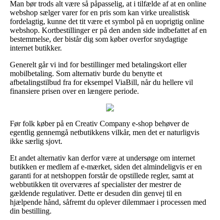
Man bør trods alt være så påpasselig, at i tilfælde af at en online
webshop sælger varer for en pris som kan virke urealistisk
fordelagtig, kunne det tit være et symbol på en uoprigtig online
webshop. Kortbestillinger er på den anden side indbefattet af en
bestemmelse, der bistår dig som køber overfor snydagtige
internet butikker.
Generelt går vi ind for bestillinger med betalingskort eller
mobilbetaling. Som alternativ burde du benytte et
afbetalingstilbud fra for eksempel ViaBill, når du hellere vil
finansiere prisen over en længere periode.
Før folk køber på en Creativ Company e-shop behøver de
egentlig gennemgå netbutikkens vilkår, men det er naturligvis
ikke særlig sjovt.
Et andet alternativ kan derfor være at undersøge om internet
butikken er medlem af e-mærket, siden det almindeligvis er en
garanti for at netshoppen forstår de opstillede regler, samt at
webbutikken tit overværes af specialister der mestrer de
gældende regulativer. Dette er desuden din genvej til en
hjælpende hånd, såfremt du oplever dilemmaer i processen med
din bestilling.