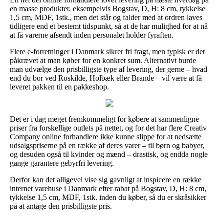
en masse produkter, eksempelvis Bogstav, D, H: 8 cm, tykkelse
1,5 cm, MDF, 1stk., men det står og falder med at ordren laves
tidligere end et bestemt tidspunkt, så at de har mulighed for at nå
at få varerne afsendt inden personalet holder fyraften.
Flere e-forretninger i Danmark sikrer fri fragt, men typisk er det
påkrævet at man køber for en konkret sum. Alternativt burde
man udvælge den prisbilligste type af levering, der gerne – hvad
end du bor ved Roskilde, Holbæk eller Brande – vil være at få
leveret pakken til en pakkeshop.
Det er i dag meget fremkommeligt for købere at sammenligne
priser fra forskellige outlets på nettet, og for det har flere Creativ
Company online forhandlere ikke kunne slippe for at nedsætte
udsalgspriserne på en række af deres varer – til børn og babyer,
og desuden også til kvinder og mænd – drastisk, og endda nogle
gange garantere gebyrfri levering.
Derfor kan det alligevel vise sig gavnligt at inspicere en række
internet varehuse i Danmark efter rabat på Bogstav, D, H: 8 cm,
tykkelse 1,5 cm, MDF, 1stk. inden du køber, så du er skråsikker
på at antage den prisbilligste pris.