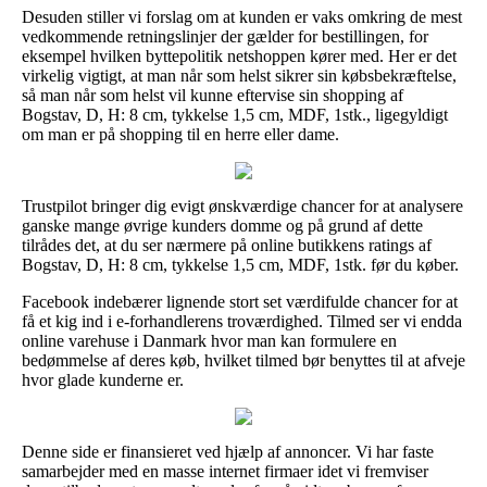
Desuden stiller vi forslag om at kunden er vaks omkring de mest
vedkommende retningslinjer der gælder for bestillingen, for
eksempel hvilken byttepolitik netshoppen kører med. Her er det
virkelig vigtigt, at man når som helst sikrer sin købsbekræftelse,
så man når som helst vil kunne eftervise sin shopping af
Bogstav, D, H: 8 cm, tykkelse 1,5 cm, MDF, 1stk., ligegyldigt
om man er på shopping til en herre eller dame.
Trustpilot bringer dig evigt ønskværdige chancer for at analysere
ganske mange øvrige kunders domme og på grund af dette
tilrådes det, at du ser nærmere på online butikkens ratings af
Bogstav, D, H: 8 cm, tykkelse 1,5 cm, MDF, 1stk. før du køber.
Facebook indebærer lignende stort set værdifulde chancer for at
få et kig ind i e-forhandlerens troværdighed. Tilmed ser vi endda
online varehuse i Danmark hvor man kan formulere en
bedømmelse af deres køb, hvilket tilmed bør benyttes til at afveje
hvor glade kunderne er.
Denne side er finansieret ved hjælp af annoncer. Vi har faste
samarbejder med en masse internet firmaer idet vi fremviser