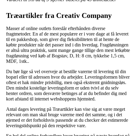
Træartikler fra Creativ Company
Masser af online outlets foreslår efterhånden diverse
fragtmetoder. En af de mest populære er i vore dage at få leveret
til en pakkeshop, som giver dig fleksibiliteten til at hente de
købte produkter når det passer ind i din hverdag. Fragtløsningen
er altså ultra praktisk, samt mange gange tillige den mest letkøbte
fragtløsning ved køb af Bogstav, D, H: 8 cm, tykkelse 1,5 cm,
MDF, 1stk..
Du bør lige så vel overveje at bestille varerne til levering til din
bopæl eller til adressen hvor du arbejder. Leveringsformen bliver
oftest et hak mindre prisbillig, men også ekstremt gnidningsløs.
Den mindst kostelige leveringsform er uden tvivl at du selv
henter ordren, som desværre betinges af at du befinder dig med
kort afstand til internet webshoppens hjemsted.
Antal dages levering på Træartikler kan vise sig at være meget
relevant om man skal bruge varerne med det samme, og i det
øjemed er det forholdsvis passende at du checker det estimerede
leveringstidspunkt på den respektive vare.
En hel del online forhandlere lover levering på næste hverdag på