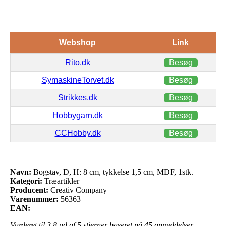
Webshop
Link
Rito.dk
Besøg
SymaskineTorvet.dk
Besøg
Strikkes.dk
Besøg
Hobbygarn.dk
Besøg
CCHobby.dk
Besøg
Navn:
Bogstav, D, H: 8 cm, tykkelse 1,5 cm, MDF, 1stk.
Kategori:
Træartikler
Producent:
Creativ Company
Varenummer:
56363
EAN:
Vurderet til
3.8
ud af 5 stjerner baseret på
45
anmeldelser