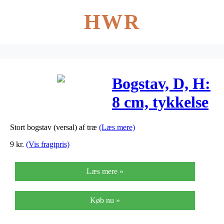
HWR
Bogstav, D, H:
8 cm, tykkelse
1,5 cm, MDF,
Stort bogstav (versal) af træ
(Læs mere)
1stk.
9
kr.
(Vis fragtpris)
Læs mere »
Køb nu »