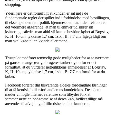
shopping.
Yderligere er det fornuftigt at kunden er sat ind i de
fundamentale regler der spiller ind i forbindelse med bestillingen,
til eksempel den returpolitik hjemmesiden har. I den relation er
det ydermere afgørende, at man til enhver tid sikrer sin
kvittering, således man altid vil kunne bevidne købet af Bogstav,
K, H: 10 cm, tykkelse 1,7 cm, 1stk., B: 7,7 cm, ligegyldigt om
man skal købe til en kvinde eller mand.
Trustpilot medfører temmelig gode muligheder for at se nærmere
på ganske mange øvrige brugeres tanker og derfor er det
fornuftigt, at du vurderer netbutikkens anmeldelser af Bogstav,
K, H: 10 cm, tykkelse 1,7 cm, 1stk., B: 7,7 cm forud for at du
køber.
Facebook forærer dig tilsvarende aldeles fordelagtige løsninger
til at få kendskab til e-forhandlerens kundefokus. Desuden
møder vi nogle internet varehuse som tilbyder folk at
sammensætte en bedømmelse af deres køb, hvilket tillige må
anvendes til afvejning af tilfredsheden hos kunderne.