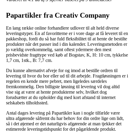
Papartikler fra Creativ Company
En lang række online forhandlere udlover til alt held diverse
leveringstyper. En af favoritterne er i vore dage at få leveret til en
pakkeshop, fordi du så har fuld fleksibilitet til at hente de bestilte
produkter når det passer ind i din kalender. Leveringsmetoden er
jo vældig overkommelig, samt oftest ydermere den mest
prisbevidste fragttype ved køb af Bogstav, K, H: 10 cm, tykkelse
1,7 cm, 1stk., B: 7,7 cm.
Du kunne alternativt afveje for og imod at bestille ordren til
levering til hvor du bor eller ud til dit arbejde. Fragtløsningen er i
regelen en kende mere pebret, men ligeledes særdeles
fremkommelig. Den billigste løsning til levering vil dog altid
vise sig at være at hente produkterne selv, hvilket dog
forudsætter at du opholder dig med kort afstand til internet
selskabets tilholdssted.
Antal dages levering på Papartikler kan i nogle tilfælde være
ultra afgørende såfremt du har behov for din ordre lige om lidt,
så i det øjemed er det naturligvis afgørende at man tjekker det
estimerede leveringstidspunkt for det pågældende produkt.