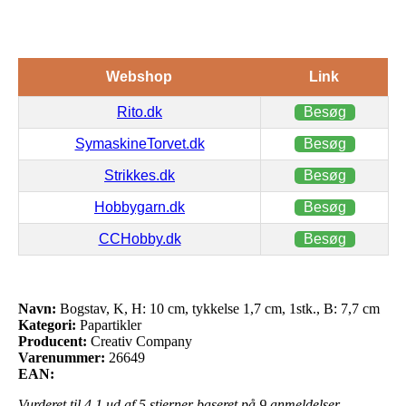
Webshop
Link
Rito.dk
Besøg
SymaskineTorvet.dk
Besøg
Strikkes.dk
Besøg
Hobbygarn.dk
Besøg
CCHobby.dk
Besøg
Navn:
Bogstav, K, H: 10 cm, tykkelse 1,7 cm, 1stk., B: 7,7 cm
Kategori:
Papartikler
Producent:
Creativ Company
Varenummer:
26649
EAN:
Vurderet til
4.1
ud af 5 stjerner baseret på
9
anmeldelser