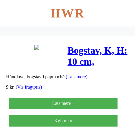
HWR
Bogstav, K, H:
10 cm,
tykkelse 1,7
Håndlavet bogstav i papmaché
(Læs mere)
cm, 1stk., B:
9
kr.
(Vis fragtpris)
7,7 cm
Læs mere »
Køb nu »