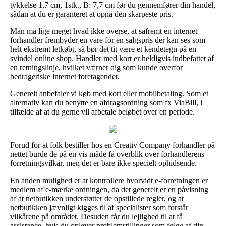
tykkelse 1,7 cm, 1stk., B: 7,7 cm før du gennemfører din handel,
sådan at du er garanteret at opnå den skarpeste pris.
Man må lige meget hvad ikke overse, at såfremt en internet
forhandler frembyder en vare for en salgspris der kan ses som
helt ekstremt letkøbt, så bør det tit være et kendetegn på en
svindel online shop. Handler med kort er heldigvis indbefattet af
en retningslinje, hvilket værner dig som kunde overfor
bedrageriske internet foretagender.
Generelt anbefaler vi køb med kort eller mobilbetaling. Som et
alternativ kan du benytte en afdragsordning som fx ViaBill, i
tilfælde af at du gerne vil afbetale beløbet over en periode.
Forud for at folk bestiller hos en Creativ Company forhandler på
nettet burde de på en vis måde få overblik over forhandlerens
forretningsvilkår, men det er bare ikke specielt ophidsende.
En anden mulighed er at kontrollere hvorvidt e-forretningen er
medlem af e-mærke ordningen, da det generelt er en påvisning
af at netbutikken understøtter de opstillede regler, og at
netbutikken jævnligt kigges til af specialister som forstår
vilkårene på området. Desuden får du lejlighed til at få
assistance, hvis du oplever problemstillinger som følge af din