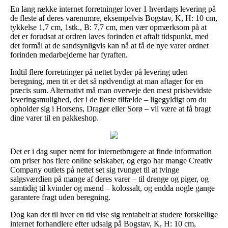
En lang række internet forretninger lover 1 hverdags levering på
de fleste af deres varenumre, eksempelvis Bogstav, K, H: 10 cm,
tykkelse 1,7 cm, 1stk., B: 7,7 cm, men vær opmærksom på at
det er forudsat at ordren laves forinden et aftalt tidspunkt, med
det formål at de sandsynligvis kan nå at få de nye varer ordnet
forinden medarbejderne har fyraften.
Indtil flere forretninger på nettet byder på levering uden
beregning, men tit er det så nødvendigt at man aftager for en
præcis sum. Alternativt må man overveje den mest prisbevidste
leveringsmulighed, der i de fleste tilfælde – ligegyldigt om du
opholder sig i Horsens, Dragør eller Sorø – vil være at få bragt
dine varer til en pakkeshop.
Det er i dag super nemt for internetbrugere at finde information
om priser hos flere online selskaber, og ergo har mange Creativ
Company outlets på nettet set sig tvunget til at tvinge
salgsværdien på mange af deres varer – til drenge og piger, og
samtidig til kvinder og mænd – kolossalt, og endda nogle gange
garantere fragt uden beregning.
Dog kan det til hver en tid vise sig rentabelt at studere forskellige
internet forhandlere efter udsalg på Bogstav, K, H: 10 cm,