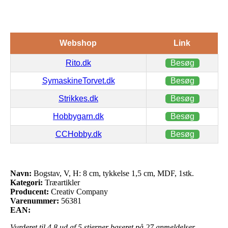
Webshop
Link
Rito.dk
Besøg
SymaskineTorvet.dk
Besøg
Strikkes.dk
Besøg
Hobbygarn.dk
Besøg
CCHobby.dk
Besøg
Navn:
Bogstav, V, H: 8 cm, tykkelse 1,5 cm, MDF, 1stk.
Kategori:
Træartikler
Producent:
Creativ Company
Varenummer:
56381
EAN:
Vurderet til
4.8
ud af 5 stjerner baseret på
27
anmeldelser