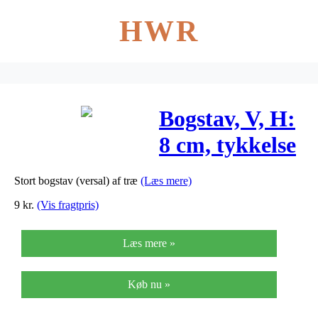
HWR
Bogstav, V, H:
8 cm, tykkelse
1,5 cm, MDF,
Stort bogstav (versal) af træ
(Læs mere)
1stk.
9
kr.
(Vis fragtpris)
Læs mere »
Køb nu »