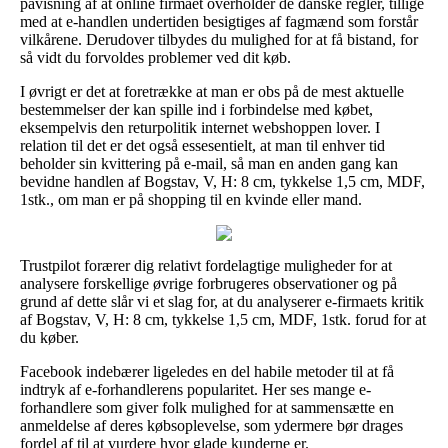
påvisning af at online firmaet overholder de danske regler, tillige
med at e-handlen undertiden besigtiges af fagmænd som forstår
vilkårene. Derudover tilbydes du mulighed for at få bistand, for
så vidt du forvoldes problemer ved dit køb.
I øvrigt er det at foretrække at man er obs på de mest aktuelle
bestemmelser der kan spille ind i forbindelse med købet,
eksempelvis den returpolitik internet webshoppen lover. I
relation til det er det også essesentielt, at man til enhver tid
beholder sin kvittering på e-mail, så man en anden gang kan
bevidne handlen af Bogstav, V, H: 8 cm, tykkelse 1,5 cm, MDF,
1stk., om man er på shopping til en kvinde eller mand.
Trustpilot forærer dig relativt fordelagtige muligheder for at
analysere forskellige øvrige forbrugeres observationer og på
grund af dette slår vi et slag for, at du analyserer e-firmaets kritik
af Bogstav, V, H: 8 cm, tykkelse 1,5 cm, MDF, 1stk. forud for at
du køber.
Facebook indebærer ligeledes en del habile metoder til at få
indtryk af e-forhandlerens popularitet. Her ses mange e-
forhandlere som giver folk mulighed for at sammensætte en
anmeldelse af deres købsoplevelse, som ydermere bør drages
fordel af til at vurdere hvor glade kunderne er.