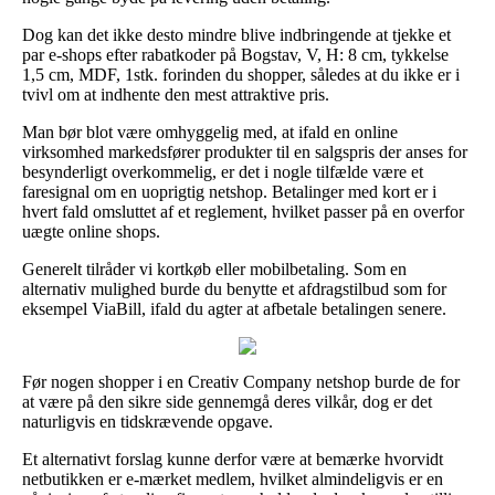
Dog kan det ikke desto mindre blive indbringende at tjekke et
par e-shops efter rabatkoder på Bogstav, V, H: 8 cm, tykkelse
1,5 cm, MDF, 1stk. forinden du shopper, således at du ikke er i
tvivl om at indhente den mest attraktive pris.
Man bør blot være omhyggelig med, at ifald en online
virksomhed markedsfører produkter til en salgspris der anses for
besynderligt overkommelig, er det i nogle tilfælde være et
faresignal om en uoprigtig netshop. Betalinger med kort er i
hvert fald omsluttet af et reglement, hvilket passer på en overfor
uægte online shops.
Generelt tilråder vi kortkøb eller mobilbetaling. Som en
alternativ mulighed burde du benytte et afdragstilbud som for
eksempel ViaBill, ifald du agter at afbetale betalingen senere.
Før nogen shopper i en Creativ Company netshop burde de for
at være på den sikre side gennemgå deres vilkår, dog er det
naturligvis en tidskrævende opgave.
Et alternativt forslag kunne derfor være at bemærke hvorvidt
netbutikken er e-mærket medlem, hvilket almindeligvis er en