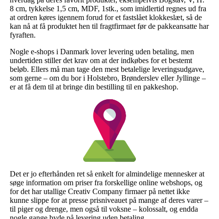
8 cm, tykkelse 1,5 cm, MDF, 1stk., som imidlertid regnes ud fra
at ordren køres igennem forud for et fastslået klokkeslæt, så de
kan nå at få produktet hen til fragtfirmaet før de pakkeansatte har
fyraften.
Nogle e-shops i Danmark lover levering uden betaling, men
undertiden stiller det krav om at der indkøbes for et bestemt
beløb. Ellers må man tage den mest betalelige leveringsudgave,
som gerne – om du bor i Holstebro, Brønderslev eller Jyllinge –
er at få dem til at bringe din bestilling til en pakkeshop.
Det er jo efterhånden ret så enkelt for almindelige mennesker at
søge information om priser fra forskellige online webshops, og
for det har utallige Creativ Company firmaer på nettet ikke
kunne slippe for at presse prisniveauet på mange af deres varer –
til piger og drenge, men også til voksne – kolossalt, og endda
nogle gange byde på levering uden betaling.