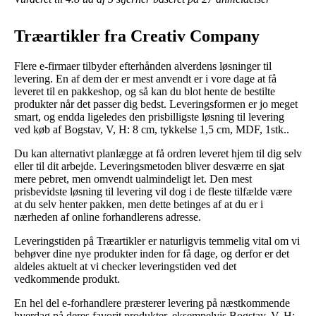
Træartikler fra Creativ Company
Flere e-firmaer tilbyder efterhånden alverdens løsninger til
levering. En af dem der er mest anvendt er i vore dage at få
leveret til en pakkeshop, og så kan du blot hente de bestilte
produkter når det passer dig bedst. Leveringsformen er jo meget
smart, og endda ligeledes den prisbilligste løsning til levering
ved køb af Bogstav, V, H: 8 cm, tykkelse 1,5 cm, MDF, 1stk..
Du kan alternativt planlægge at få ordren leveret hjem til dig selv
eller til dit arbejde. Leveringsmetoden bliver desværre en sjat
mere pebret, men omvendt ualmindeligt let. Den mest
prisbevidste løsning til levering vil dog i de fleste tilfælde være
at du selv henter pakken, men dette betinges af at du er i
nærheden af online forhandlerens adresse.
Leveringstiden på Træartikler er naturligvis temmelig vital om vi
behøver dine nye produkter inden for få dage, og derfor er det
aldeles aktuelt at vi checker leveringstiden ved det
vedkommende produkt.
En hel del e-forhandlere præsterer levering på næstkommende
hverdag på deres favorit produkter, eksempelvis Bogstav, V, H: