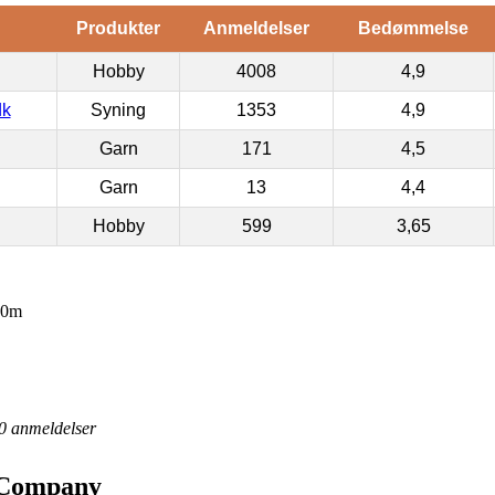
Produkter
Anmeldelser
Bedømmelse
Hobby
4008
4,9
dk
Syning
1353
4,9
Garn
171
4,5
Garn
13
4,4
Hobby
599
3,65
40m
0
anmeldelser
v Company