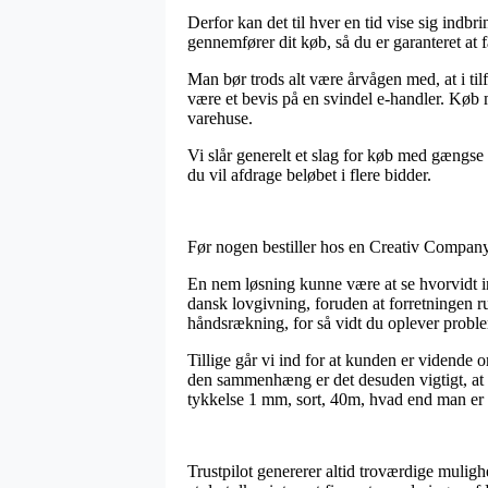
Derfor kan det til hver en tid vise sig ind
gennemfører dit køb, så du er garanteret at få
Man bør trods alt være årvågen med, at i tilf
være et bevis på en svindel e-handler. Køb m
varehuse.
Vi slår generelt et slag for køb med gængse 
du vil afdrage beløbet i flere bidder.
Før nogen bestiller hos en Creativ Company 
En nem løsning kunne være at se hvorvidt in
dansk lovgivning, foruden at forretningen ru
håndsrækning, for så vidt du oplever proble
Tillige går vi ind for at kunden er vidende
den sammenhæng er det desuden vigtigt, at 
tykkelse 1 mm, sort, 40m, hvad end man er på
Trustpilot genererer altid troværdige mulig