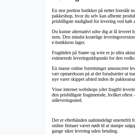
En stor portion butikker på nettet foreslår nu
pakkeshop, hvor du selv kan afhente produkt
prisbilligste mulighed for levering ved køb
Du kunne alternativt udse dig at få leveret hj
nem. Den mindst kostelige leveringsversion v
e-butikkens lager.
Fragttiden på Snøre og wire er jo ultra aktue
estimerede leveringstidspunkt for den ved
En masse online forretninger annoncerer le
vær opmærksom på at det forudsætter at tran
nye varer skippet afsted inden de pakkeansat
Visse internet webshops yder fragtfri leveri
den prisbilligste fragtmetode, hvilket oftest
udleveringssted.
Det er efterhånden ualmindeligt smertefrit f
online firmaer været nødt til at stampe salgs
gange sikre levering uden betaling.