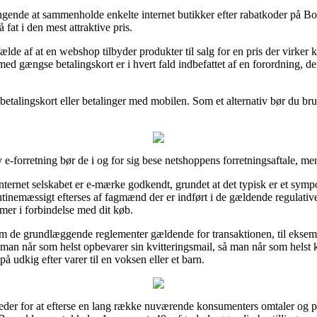
bringende at sammenholde enkelte internet butikker efter rabatkoder på 
 fat i den mest attraktive pris.
ælde af at en webshop tilbyder produkter til salg for en pris der virker ko
ed gængse betalingskort er i hvert fald indbefattet af en forordning, d
betalingskort eller betalinger med mobilen. Som et alternativ bør du brug
e-forretning bør de i og for sig bese netshoppens forretningsaftale, me
ternet selskabet er e-mærke godkendt, grundet at det typisk er et sym
tinemæssigt efterses af fagmænd der er indført i de gældende regulative
mer i forbindelse med dit køb.
 om de grundlæggende reglementer gældende for transaktionen, til eksemp
man når som helst opbevarer sin kvitteringsmail, så man når som hels
 udkig efter varer til en voksen eller et barn.
heder for at efterse en lang række nuværende konsumenters omtaler og på