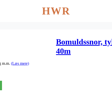
HWR
Bomuldssnor, ty
40m
ng m.m.
(Læs mere)