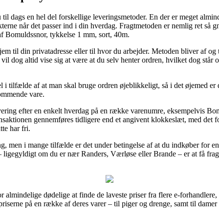
 til dags en hel del forskellige leveringsmetoder. En der er meget almindel
erne når det passer ind i din hverdag. Fragtmetoden er nemlig ret så gn
 af Bomuldssnor, tykkelse 1 mm, sort, 40m.
em til din privatadresse eller til hvor du arbejder. Metoden bliver af og t
il dog altid vise sig at være at du selv henter ordren, hvilket dog står
l i tilfælde af at man skal bruge ordren øjeblikkeligt, så i det øjemed er 
kommende vare.
vering efter en enkelt hverdag på en række varenumre, eksempelvis Bo
saktionen gennemføres tidligere end et angivent klokkeslæt, med det form
te har fri.
ng, men i mange tilfælde er det under betingelse af at du indkøber for e
 – ligegyldigt om du er nær Randers, Værløse eller Brande – er at få fragt
or almindelige dødelige at finde de laveste priser fra flere e-forhandle
priserne på en række af deres varer – til piger og drenge, samt til damer