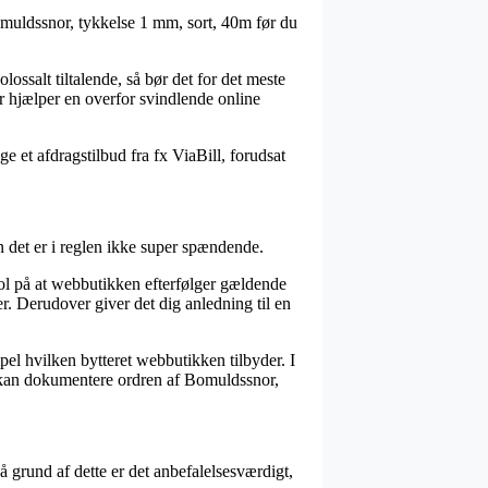
Bomuldssnor, tykkelse 1 mm, sort, 40m før du
lossalt tiltalende, så bør det for det meste
er hjælper en overfor svindlende online
e et afdragstilbud fra fx ViaBill, forudsat
n det er i reglen ikke super spændende.
pol på at webbutikken efterfølger gældende
r. Derudover giver det dig anledning til en
el hvilken bytteret webbutikken tilbyder. I
t kan dokumentere ordren af Bomuldssnor,
 grund af dette er det anbefalelsesværdigt,