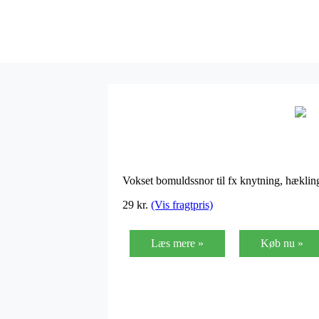
Vokset bomuldssnor til fx knytning, hækli
29
kr.
(Vis fragtpris)
Læs mere »
Køb nu »