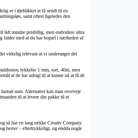
ig er i øjeblikket at få sendt til en
idningsløs, samt oftest ligeledes den
il lidt mindre prisbillig, men endvidere ultra
 og falder med at du har bopæl i nærheden af
det virkelig relevant at vi undersøger det
muldssnor, tykkelse 1 mm, sort, 40m, men
ål at de har udsigt til at kunne nå at få de
n fastsat sum. Alternativt kan man overveje
manden til at levere din pakke til et
re, og så har en lang række Creativ Company
 og herrer – eftertrykkeligt, og endda nogle