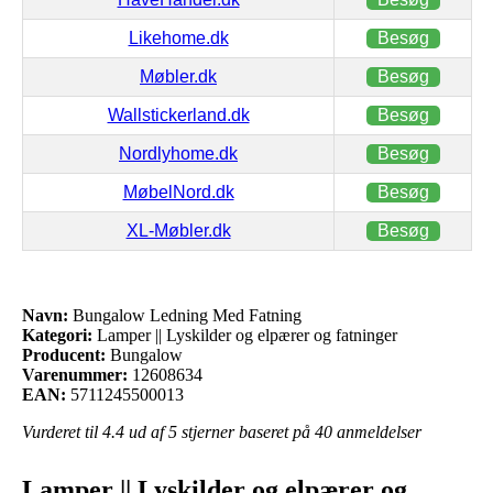
Likehome.dk
Besøg
Møbler.dk
Besøg
Wallstickerland.dk
Besøg
Nordlyhome.dk
Besøg
MøbelNord.dk
Besøg
XL-Møbler.dk
Besøg
Navn:
Bungalow Ledning Med Fatning
Kategori:
Lamper || Lyskilder og elpærer og fatninger
Producent:
Bungalow
Varenummer:
12608634
EAN:
5711245500013
Vurderet til
4.4
ud af 5 stjerner baseret på
40
anmeldelser
Lamper || Lyskilder og elpærer og