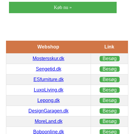
Køb nu »
Webshop
Link
Mostersskur.dk
Besøg
Sengetid.dk
Besøg
ESfurniture.dk
Besøg
LuxoLiving.dk
Besøg
Lepong.dk
Besøg
DesignGaragen.dk
Besøg
MoreLand.dk
Besøg
Boboonline.dk
Besøg