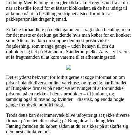
Ledning Med Fatning, men glem ikke at det regnes ud fra at du
når at bestille forud for et fastsat klokkeslæt, så de har udsigt til
at kunne nå at få bestillingen skippet afsted forud for at
pakkepersonalet drager hjemad.
Enkelte forhandlere på nettet garanterer fragt uden betaling, men
for det meste er det kun gældende hvis man køber for en konkret
sum. Alternativt kan du snuppe den mest prisbevidste
fragtløsning, som mange gange – uden hensyn til om du
opholder sig tæt på Hørsholm, Sønderborg eller Aars – vil være
at få fragtmanden til at køre varerne til et afhentningssted.
Det er yderst bekvemt for forbrugerne at søge information om
priser i blandt diverse online varehuse, og følgelig har flertallet
af Bungalow firmaer på nettet været tvunget til at formindske
priserne på en række af deres produkter – til juniorer, og
samtidig også til mænd og kvinder – drastisk, og endda nogle
gange frembyde portofri fragt.
Trods dette kan det immervæk blive udbytterigt at tjekke diverse
firmaer på nettet efter udsalg på Bungalow Ledning Med
Fatning forinden du køber, sådan at du er sikker på at skaffe sig
den mest attraktive pris.