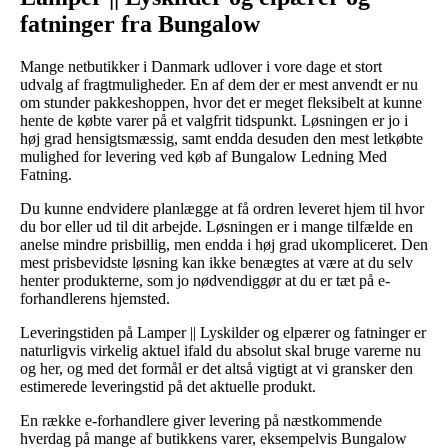
fatninger fra Bungalow
Mange netbutikker i Danmark udlover i vore dage et stort
udvalg af fragtmuligheder. En af dem der er mest anvendt er nu
om stunder pakkeshoppen, hvor det er meget fleksibelt at kunne
hente de købte varer på et valgfrit tidspunkt. Løsningen er jo i
høj grad hensigtsmæssig, samt endda desuden den mest letkøbte
mulighed for levering ved køb af Bungalow Ledning Med
Fatning.
Du kunne endvidere planlægge at få ordren leveret hjem til hvor
du bor eller ud til dit arbejde. Løsningen er i mange tilfælde en
anelse mindre prisbillig, men endda i høj grad ukompliceret. Den
mest prisbevidste løsning kan ikke benægtes at være at du selv
henter produkterne, som jo nødvendiggør at du er tæt på e-
forhandlerens hjemsted.
Leveringstiden på Lamper || Lyskilder og elpærer og fatninger er
naturligvis virkelig aktuel ifald du absolut skal bruge varerne nu
og her, og med det formål er det altså vigtigt at vi gransker den
estimerede leveringstid på det aktuelle produkt.
En række e-forhandlere giver levering på næstkommende
hverdag på mange af butikkens varer, eksempelvis Bungalow