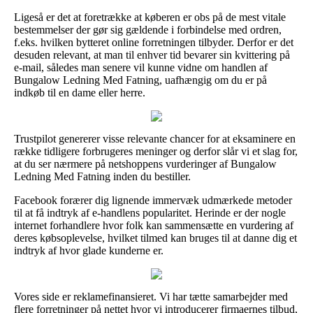
Ligeså er det at foretrække at køberen er obs på de mest vitale
bestemmelser der gør sig gældende i forbindelse med ordren,
f.eks. hvilken bytteret online forretningen tilbyder. Derfor er det
desuden relevant, at man til enhver tid bevarer sin kvittering på
e-mail, således man senere vil kunne vidne om handlen af
Bungalow Ledning Med Fatning, uafhængig om du er på
indkøb til en dame eller herre.
Trustpilot genererer visse relevante chancer for at eksaminere en
række tidligere forbrugeres meninger og derfor slår vi et slag for,
at du ser nærmere på netshoppens vurderinger af Bungalow
Ledning Med Fatning inden du bestiller.
Facebook forærer dig lignende immervæk udmærkede metoder
til at få indtryk af e-handlens popularitet. Herinde er der nogle
internet forhandlere hvor folk kan sammensætte en vurdering af
deres købsoplevelse, hvilket tilmed kan bruges til at danne dig et
indtryk af hvor glade kunderne er.
Vores side er reklamefinansieret. Vi har tætte samarbejder med
flere forretninger på nettet hvor vi introducerer firmaernes tilbud,