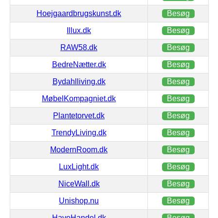
Hoejgaardbrugskunst.dk
Besøg
Illux.dk
Besøg
RAW58.dk
Besøg
BedreNætter.dk
Besøg
Bydahlliving.dk
Besøg
MøbelKompagniet.dk
Besøg
Plantetorvet.dk
Besøg
TrendyLiving.dk
Besøg
ModernRoom.dk
Besøg
LuxLight.dk
Besøg
NiceWall.dk
Besøg
Unishop.nu
Besøg
HaveHandel.dk
Besøg