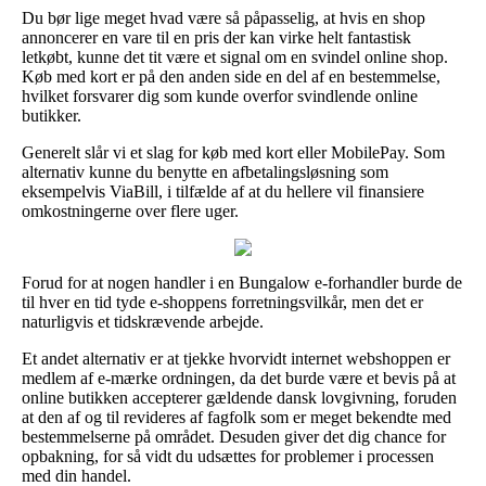
Du bør lige meget hvad være så påpasselig, at hvis en shop
annoncerer en vare til en pris der kan virke helt fantastisk
letkøbt, kunne det tit være et signal om en svindel online shop.
Køb med kort er på den anden side en del af en bestemmelse,
hvilket forsvarer dig som kunde overfor svindlende online
butikker.
Generelt slår vi et slag for køb med kort eller MobilePay. Som
alternativ kunne du benytte en afbetalingsløsning som
eksempelvis ViaBill, i tilfælde af at du hellere vil finansiere
omkostningerne over flere uger.
Forud for at nogen handler i en Bungalow e-forhandler burde de
til hver en tid tyde e-shoppens forretningsvilkår, men det er
naturligvis et tidskrævende arbejde.
Et andet alternativ er at tjekke hvorvidt internet webshoppen er
medlem af e-mærke ordningen, da det burde være et bevis på at
online butikken accepterer gældende dansk lovgivning, foruden
at den af og til revideres af fagfolk som er meget bekendte med
bestemmelserne på området. Desuden giver det dig chance for
opbakning, for så vidt du udsættes for problemer i processen
med din handel.