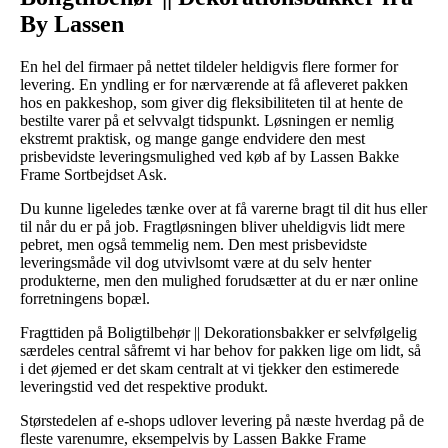
By Lassen
En hel del firmaer på nettet tildeler heldigvis flere former for
levering. En yndling er for nærværende at få afleveret pakken
hos en pakkeshop, som giver dig fleksibiliteten til at hente de
bestilte varer på et selvvalgt tidspunkt. Løsningen er nemlig
ekstremt praktisk, og mange gange endvidere den mest
prisbevidste leveringsmulighed ved køb af by Lassen Bakke
Frame Sortbejdset Ask.
Du kunne ligeledes tænke over at få varerne bragt til dit hus eller
til når du er på job. Fragtløsningen bliver uheldigvis lidt mere
pebret, men også temmelig nem. Den mest prisbevidste
leveringsmåde vil dog utvivlsomt være at du selv henter
produkterne, men den mulighed forudsætter at du er nær online
forretningens bopæl.
Fragttiden på Boligtilbehør || Dekorationsbakker er selvfølgelig
særdeles central såfremt vi har behov for pakken lige om lidt, så
i det øjemed er det skam centralt at vi tjekker den estimerede
leveringstid ved det respektive produkt.
Størstedelen af e-shops udlover levering på næste hverdag på de
fleste varenumre, eksempelvis by Lassen Bakke Frame