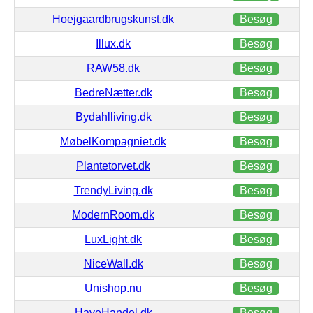
Hoejgaardbrugskunst.dk
Besøg
Illux.dk
Besøg
RAW58.dk
Besøg
BedreNætter.dk
Besøg
Bydahlliving.dk
Besøg
MøbelKompagniet.dk
Besøg
Plantetorvet.dk
Besøg
TrendyLiving.dk
Besøg
ModernRoom.dk
Besøg
LuxLight.dk
Besøg
NiceWall.dk
Besøg
Unishop.nu
Besøg
HaveHandel.dk
Besøg