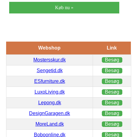
Køb nu »
Webshop
Link
Mostersskur.dk
Besøg
Sengetid.dk
Besøg
ESfurniture.dk
Besøg
LuxoLiving.dk
Besøg
Lepong.dk
Besøg
DesignGaragen.dk
Besøg
MoreLand.dk
Besøg
Boboonline.dk
Besøg