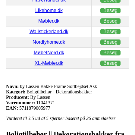
Likehome.dk
Besøg
Møbler.dk
Besøg
Wallstickerland.dk
Besøg
Nordlyhome.dk
Besøg
MøbelNord.dk
Besøg
XL-Møbler.dk
Besøg
Navn:
by Lassen Bakke Frame Sortbejdset Ask
Kategori:
Boligtilbehør || Dekorationsbakker
Producent:
By Lassen
Varenummer:
11041371
EAN:
5711879005977
Vurderet til
3.5
ud af 5 stjerner baseret på
26
anmeldelser
Boligtilbehør || Dekorationsbakker fra