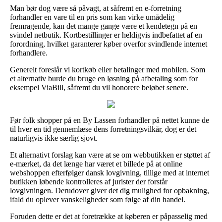
Man bør dog være så påvagt, at såfremt en e-forretning
forhandler en vare til en pris som kan virke umådelig
fremragende, kan det mange gange være et kendetegn på en
svindel netbutik. Kortbestillinger er heldigvis indbefattet af en
forordning, hvilket garanterer køber overfor svindlende internet
forhandlere.
Generelt foreslår vi kortkøb eller betalinger med mobilen. Som
et alternativ burde du bruge en løsning på afbetaling som for
eksempel ViaBill, såfremt du vil honorere beløbet senere.
Før folk shopper på en By Lassen forhandler på nettet kunne de
til hver en tid gennemlæse dens forretningsvilkår, dog er det
naturligvis ikke særlig sjovt.
Et alternativt forslag kan være at se om webbutikken er støttet af
e-mærket, da det længe har været et billede på at online
webshoppen efterfølger dansk lovgivning, tillige med at internet
butikken løbende kontrolleres af jurister der forstår
lovgivningen. Derudover giver det dig mulighed for opbakning,
ifald du oplever vanskeligheder som følge af din handel.
Foruden dette er det at foretrække at køberen er påpasselig med