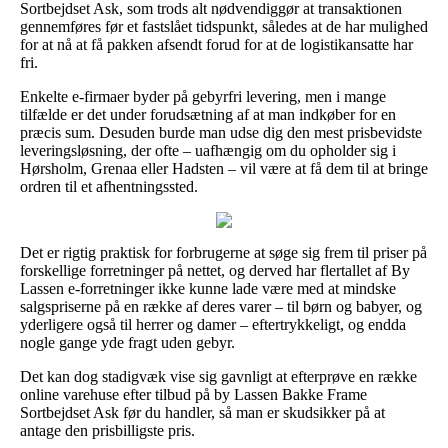
Sortbejdset Ask, som trods alt nødvendiggør at transaktionen
gennemføres før et fastslået tidspunkt, således at de har mulighed
for at nå at få pakken afsendt forud for at de logistikansatte har
fri.
Enkelte e-firmaer byder på gebyrfri levering, men i mange
tilfælde er det under forudsætning af at man indkøber for en
præcis sum. Desuden burde man udse dig den mest prisbevidste
leveringsløsning, der ofte – uafhængig om du opholder sig i
Hørsholm, Grenaa eller Hadsten – vil være at få dem til at bringe
ordren til et afhentningssted.
Det er rigtig praktisk for forbrugerne at søge sig frem til priser på
forskellige forretninger på nettet, og derved har flertallet af By
Lassen e-forretninger ikke kunne lade være med at mindske
salgspriserne på en række af deres varer – til børn og babyer, og
yderligere også til herrer og damer – eftertrykkeligt, og endda
nogle gange yde fragt uden gebyr.
Det kan dog stadigvæk vise sig gavnligt at efterprøve en række
online varehuse efter tilbud på by Lassen Bakke Frame
Sortbejdset Ask før du handler, så man er skudsikker på at
antage den prisbilligste pris.