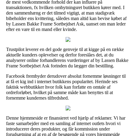
de mest vedkommende forhold der kan influere på
transaktionen, fx hvilken ombytningsret butikken kører med. I
den sammenhæng er det tilmed vigtigt, at man stadigvæk
bibeholder ens kvittering, således man altid kan bevise købet af
by Lassen Bakke Frame Sortbejdset Ask, uanset om man leder
efter en vare til en mand eller kvinde.
Trustpilot leverer en del gode genveje til at kigge på en række
aktuelle kunders oplevelser og derfor foreslåes det, at du
analyserer online forhandlerens vurderinger af by Lassen Bakke
Frame Sortbejdset Ask forinden du lægger din bestilling.
Facebook frembyder derudover absolut fornemme løsninger til
at få et kig ind i internet butikkens popularitet. Herinde ses
faktisk webbutikker hvor folk kan forfatte en omtale af
ordreforløbet, hvilket på samme måde kan benyttes til at
fornemme kundernes tilfredshed.
Denne hjemmeside er finansieret ved hjælp af reklamer. Vi har
faste samarbejder med en samling af internet outlets hvori vi
introducerer deres produkter, og får kommission under
forudsætning af at en af de besøgende på vores hjemmeside