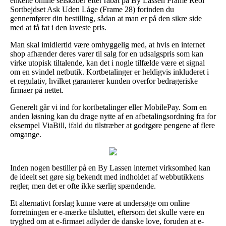
enkelte online selskaber efter rabat på By Lassen Frame Reol
Sortbejdset Ask Uden Låge (Frame 28) forinden du
gennemfører din bestilling, sådan at man er på den sikre side
med at få fat i den laveste pris.
Man skal imidlertid være omhyggelig med, at hvis en internet
shop afhænder deres varer til salg for en udsalgspris som kan
virke utopisk tiltalende, kan det i nogle tilfælde være et signal
om en svindel netbutik. Kortbetalinger er heldigvis inkluderet i
et regulativ, hvilket garanterer kunden overfor bedrageriske
firmaer på nettet.
Generelt går vi ind for kortbetalinger eller MobilePay. Som en
anden løsning kan du drage nytte af en afbetalingsordning fra for
eksempel ViaBill, ifald du tilstræber at godtgøre pengene af flere
omgange.
Inden nogen bestiller på en By Lassen internet virksomhed kan
de ideelt set gøre sig bekendt med indholdet af webbutikkens
regler, men det er ofte ikke særlig spændende.
Et alternativt forslag kunne være at undersøge om online
forretningen er e-mærke tilsluttet, eftersom det skulle være en
tryghed om at e-firmaet adlyder de danske love, foruden at e-