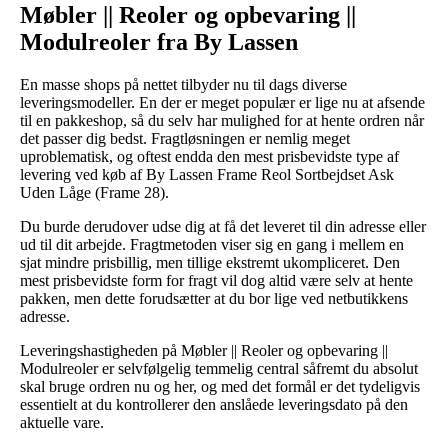
Møbler || Reoler og opbevaring ||
Modulreoler fra By Lassen
En masse shops på nettet tilbyder nu til dags diverse
leveringsmodeller. En der er meget populær er lige nu at afsende
til en pakkeshop, så du selv har mulighed for at hente ordren når
det passer dig bedst. Fragtløsningen er nemlig meget
uproblematisk, og oftest endda den mest prisbevidste type af
levering ved køb af By Lassen Frame Reol Sortbejdset Ask
Uden Låge (Frame 28).
Du burde derudover udse dig at få det leveret til din adresse eller
ud til dit arbejde. Fragtmetoden viser sig en gang i mellem en
sjat mindre prisbillig, men tillige ekstremt ukompliceret. Den
mest prisbevidste form for fragt vil dog altid være selv at hente
pakken, men dette forudsætter at du bor lige ved netbutikkens
adresse.
Leveringshastigheden på Møbler || Reoler og opbevaring ||
Modulreoler er selvfølgelig temmelig central såfremt du absolut
skal bruge ordren nu og her, og med det formål er det tydeligvis
essentielt at du kontrollerer den anslåede leveringsdato på den
aktuelle vare.