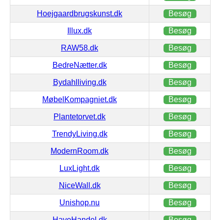
Hoejgaardbrugskunst.dk
Besøg
Illux.dk
Besøg
RAW58.dk
Besøg
BedreNætter.dk
Besøg
Bydahlliving.dk
Besøg
MøbelKompagniet.dk
Besøg
Plantetorvet.dk
Besøg
TrendyLiving.dk
Besøg
ModernRoom.dk
Besøg
LuxLight.dk
Besøg
NiceWall.dk
Besøg
Unishop.nu
Besøg
HaveHandel.dk
Besøg