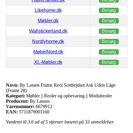
Likehome.dk
Besøg
Møbler.dk
Besøg
Wallstickerland.dk
Besøg
Nordlyhome.dk
Besøg
MøbelNord.dk
Besøg
XL-Møbler.dk
Besøg
Navn:
By Lassen Frame Reol Sortbejdset Ask Uden Låge
(Frame 28)
Kategori:
Møbler || Reoler og opbevaring || Modulreoler
Producent:
By Lassen
Varenummer:
6679912
EAN:
5711879001160
Vurderet til
3.6
ud af 5 stjerner baseret på
33
anmeldelser