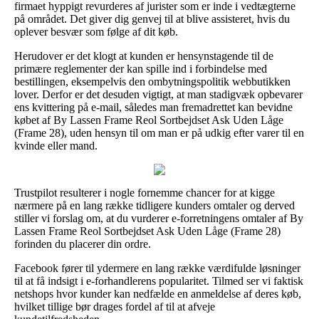
firmaet hyppigt revurderes af jurister som er inde i vedtægterne
på området. Det giver dig genvej til at blive assisteret, hvis du
oplever besvær som følge af dit køb.
Herudover er det klogt at kunden er hensynstagende til de
primære reglementer der kan spille ind i forbindelse med
bestillingen, eksempelvis den ombytningspolitik webbutikken
lover. Derfor er det desuden vigtigt, at man stadigvæk opbevarer
ens kvittering på e-mail, således man fremadrettet kan bevidne
købet af By Lassen Frame Reol Sortbejdset Ask Uden Låge
(Frame 28), uden hensyn til om man er på udkig efter varer til en
kvinde eller mand.
Trustpilot resulterer i nogle fornemme chancer for at kigge
nærmere på en lang række tidligere kunders omtaler og derved
stiller vi forslag om, at du vurderer e-forretningens omtaler af By
Lassen Frame Reol Sortbejdset Ask Uden Låge (Frame 28)
forinden du placerer din ordre.
Facebook fører til ydermere en lang række værdifulde løsninger
til at få indsigt i e-forhandlerens popularitet. Tilmed ser vi faktisk
netshops hvor kunder kan nedfælde en anmeldelse af deres køb,
hvilket tillige bør drages fordel af til at afveje