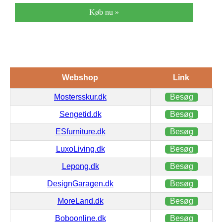
Køb nu »
Webshop
Link
Mostersskur.dk
Besøg
Sengetid.dk
Besøg
ESfurniture.dk
Besøg
LuxoLiving.dk
Besøg
Lepong.dk
Besøg
DesignGaragen.dk
Besøg
MoreLand.dk
Besøg
Boboonline.dk
Besøg