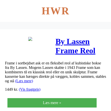
HWR
By Lassen
Frame Reol
Sortbejdset
Frame i sortbejdset ask er en fleksibel reol af kubistiske bokse
Ask Uden
fra By Lassen. Mogens Lassen skabte i 1943 Frame som kan
kombineres til en klassisk reol eller en unik skulptur. Frame
Låge (Frame
kasserne kan hænges direkte på væggen, kobles sammen, stables
og stå
(Læs mere)
28)
1449
kr.
(Vis fragtpris)
Læs mere »