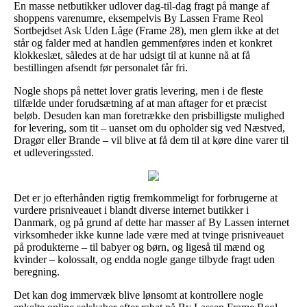
En masse netbutikker udlover dag-til-dag fragt på mange af
shoppens varenumre, eksempelvis By Lassen Frame Reol
Sortbejdset Ask Uden Låge (Frame 28), men glem ikke at det
står og falder med at handlen gemmenføres inden et konkret
klokkeslæt, således at de har udsigt til at kunne nå at få
bestillingen afsendt før personalet får fri.
Nogle shops på nettet lover gratis levering, men i de fleste
tilfælde under forudsætning af at man aftager for et præcist
beløb. Desuden kan man foretrække den prisbilligste mulighed
for levering, som tit – uanset om du opholder sig ved Næstved,
Dragør eller Brande – vil blive at få dem til at køre dine varer til
et udleveringssted.
Det er jo efterhånden rigtig fremkommeligt for forbrugerne at
vurdere prisniveauet i blandt diverse internet butikker i
Danmark, og på grund af dette har masser af By Lassen internet
virksomheder ikke kunne lade være med at tvinge prisniveauet
på produkterne – til babyer og børn, og ligeså til mænd og
kvinder – kolossalt, og endda nogle gange tilbyde fragt uden
beregning.
Det kan dog immervæk blive lønsomt at kontrollere nogle