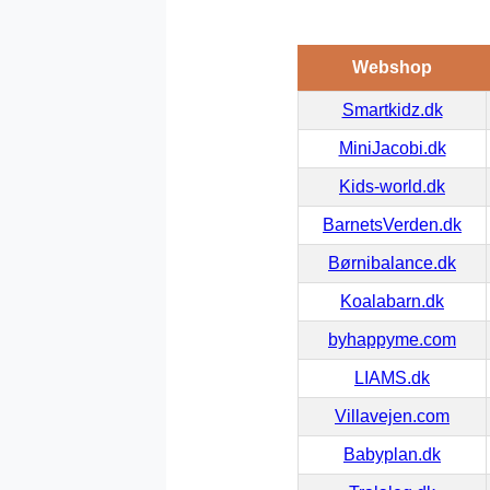
Webshop
Smartkidz.dk
MiniJacobi.dk
Kids-world.dk
BarnetsVerden.dk
Børnibalance.dk
Koalabarn.dk
byhappyme.com
LIAMS.dk
Villavejen.com
Babyplan.dk