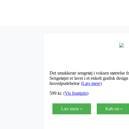
Det smukkeste sengetøj i voksen størrelse
Sengetøjet er lavet i et enkelt grafisk desi
hovedpudebetræ
(Læs mere)
599
kr.
(Vis fragtpris)
Læs mere »
Køb nu »