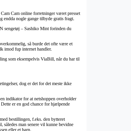
kke Cam Cam online forretninger været presset
og endda nogle gange tilbyde gratis fragt.
EN sengetøj – Sashiko Mint forinden du
 overkommelig, så burde det ofte være et
lk imod fup internet handler.
ling som eksempelvis ViaBill, når du har til
ngelser, dog er det for det meste ikke
en indikator for at netshoppen overholder
. Dette er en god chance for hjælpende
ed bestillingen, f.eks. den bytteret
il, således man senere vil kunne bevidne
en eller et barn.