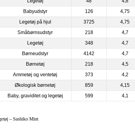
Legetøj
48
4,8
Babyudstyr
126
4,75
Legetøj på hjul
3725
4,75
Småbørnsudstyr
218
4,7
Legetøj
348
4,7
Børneudstyr
4142
4,7
Børnetøj
218
4,5
Ammetøj og ventetøj
373
4,2
Økologisk børnetøj
859
4,15
Baby, graviditet og legetøj
599
4,1
øj – Sashiko Mint