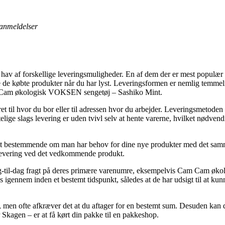
anmeldelser
 hav af forskellige leveringsmuligheder. En af dem der er mest populær er
e de købte produkter når du har lyst. Leveringsformen er nemlig temmeli
m Cam økologisk VOKSEN sengetøj – Sashiko Mint.
t til hvor du bor eller til adressen hvor du arbejder. Leveringsmetoden
ige slags levering er uden tvivl selv at hente varerne, hvilket nødven
emt bestemmende om man har behov for dine nye produkter med det samme
or levering ved det vedkommende produkt.
ag-til-dag fragt på deres primære varenumre, eksempelvis Cam Cam ø
igennem inden et bestemt tidspunkt, således at de har udsigt til at kunn
t, men ofte afkræver det at du aftager for en bestemt sum. Desuden kan d
Skagen – er at få kørt din pakke til en pakkeshop.