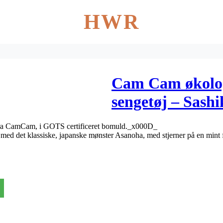
HWR
Cam Cam økol
sengetøj – Sash
 fra CamCam, i GOTS certificeret bomuld._x000D_
gn med det klassiske, japanske mønster Asanoha, med stjerner på en mint 