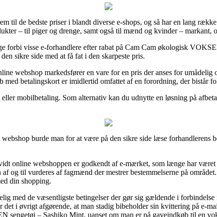
 frem til de bedste priser i blandt diverse e-shops, og så har en lang ræ
odukter – til piger og drenge, samt også til mænd og kvinder – markant, 
igge forbi visse e-forhandlere efter rabat på Cam Cam økologisk VOKS
en sikre side med at få fat i den skarpeste pris.
online webshop markedsfører en vare for en pris der anses for umådelig
med betalingskort er imidlertid omfattet af en forordning, der bistår fo
eller mobilbetaling. Som alternativ kan du udnytte en løsning på afbeta
ebshop burde man for at være på den sikre side læse forhandlerens beti
orvidt online webshoppen er godkendt af e-mærket, som længe har været 
ngen af og til vurderes af fagmænd der mestrer bestemmelserne på området
med din shopping.
lig med de væsentligste betingelser der gør sig gældende i forbindelse m
 det i øvrigt afgørende, at man stadig bibeholder sin kvittering på e-ma
sengetøj – Sashiko Mint, uanset om man er på gaveindkøb til en voks