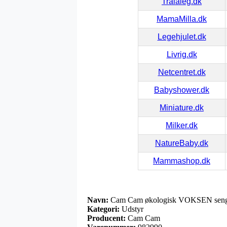
Tralaleg.dk
MamaMilla.dk
Legehjulet.dk
Livrig.dk
Netcentret.dk
Babyshower.dk
Miniature.dk
Milker.dk
NatureBaby.dk
Mammashop.dk
Navn:
Cam Cam økologisk VOKSEN senget
Kategori:
Udstyr
Producent:
Cam Cam