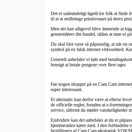
Det er ualmindeligt ligetil for folk at finde
til at at nedbringe prisniveauet på deres pr
Men det kan alligevel blive lønnende at k
gennemfører din handel, sådan at man er på d
Du skal blot være så påpasselig, at når en 
symbol på en falsk internet virksomhed. Køb 
Generelt anbefaler vi køb med betalingskort 
hensigt at betale pengene over flere uger.
Før nogen shopper på en Cam Cam internet w
super interessant.
Et alternativ kan derfor være at efterse hv
de officielle regler, foruden at e-forretni
service, såfremt du møder vanskeligheder 
Endvidere kan det anbefales at du er påpasse
hjemmesiden kører med. I den forbindelse er
bestillingen af Cam Cam økologisk VOKSEN 