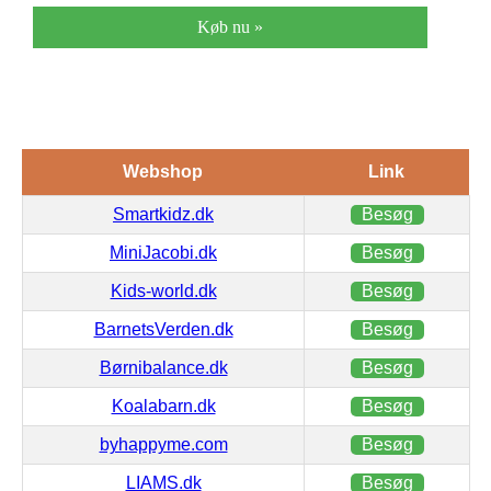
Køb nu »
Webshop
Link
Smartkidz.dk
Besøg
MiniJacobi.dk
Besøg
Kids-world.dk
Besøg
BarnetsVerden.dk
Besøg
Børnibalance.dk
Besøg
Koalabarn.dk
Besøg
byhappyme.com
Besøg
LIAMS.dk
Besøg