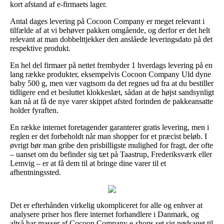
kort afstand af e-firmaets lager.
Antal dages levering på Cocoon Company er meget relevant i
tilfælde af at vi behøver pakken omgående, og derfor er det helt
relevant at man dobbelttjekker den anslåede leveringsdato på det
respektive produkt.
En hel del firmaer på nettet frembyder 1 hverdags levering på en
lang række produkter, eksempelvis Cocoon Company Uld dyne
baby 500 g, men vær vagtsom da det regnes ud fra at du bestiller
tidligere end et besluttet klokkeslæt, sådan at de højst sandsynligt
kan nå at få de nye varer skippet afsted forinden de pakkeansatte
holder fyraften.
En række internet foretagender garanterer gratis levering, men i
reglen er det forbeholdt når man shopper for et præcist beløb. I
øvrigt bør man gribe den prisbilligste mulighed for fragt, der ofte
– uanset om du befinder sig tæt på Taastrup, Frederiksværk eller
Lemvig – er at få dem til at bringe dine varer til et
afhentningssted.
Det er efterhånden virkelig ukompliceret for alle og enhver at
analysere priser hos flere internet forhandlere i Danmark, og
altså har masser af Cocoon Company e-shops set sig nødsaget til