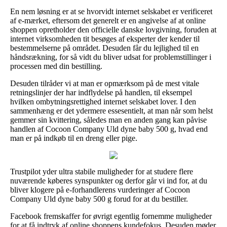
En nem løsning er at se hvorvidt internet selskabet er verificeret
af e-mærket, eftersom det generelt er en angivelse af at online
shoppen opretholder den officielle danske lovgivning, foruden at
internet virksomheden tit besøges af eksperter der kender til
bestemmelserne på området. Desuden får du lejlighed til en
håndsrækning, for så vidt du bliver udsat for problemstillinger i
processen med din bestilling.
Desuden tilråder vi at man er opmærksom på de mest vitale
retningslinjer der har indflydelse på handlen, til eksempel
hvilken ombytningsrettighed internet selskabet lover. I den
sammenhæng er det ydermere essesentielt, at man når som helst
gemmer sin kvittering, således man en anden gang kan påvise
handlen af Cocoon Company Uld dyne baby 500 g, hvad end
man er på indkøb til en dreng eller pige.
Trustpilot yder ultra stabile muligheder for at studere flere
nuværende køberes synspunkter og derfor går vi ind for, at du
bliver klogere på e-forhandlerens vurderinger af Cocoon
Company Uld dyne baby 500 g forud for at du bestiller.
Facebook fremskaffer for øvrigt egentlig fornemme muligheder
for at få indtryk af online shoppens kundefokus. Desuden møder