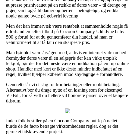
at presse prisniveauet på en række af deres varer – til drenge og
piger, samt også til damer og herrer – betragteligt, og endda
nogle gange byde på gebyrfri levering.
Men det kan immervæk være rentabelt at sammenholde nogle få
e-forhandlere efter tilbud på Cocoon Company Uld dyne baby
500 g forud for at du gennemfører din handel, så man er
velinformeret til at få fat i den skarpeste pris.
Man bør blot være årvågen med, at hvis en internet virksomhed
frembyder deres varer til en salgspris der kan virke utopisk
letkøbt, bør det for det meste være en indikation på en fup online
shop. Handler med kort er ikke desto mindre indbefattet af en
regel, hvilket hjælper køberen imod snydagtige e-forhandlere.
Generelt slår vi et slag for kortbetalinger eller mobilbetaling.
Alternativt bør du drage nytte af en løsning som for eksempel
ViaBill, for så vidt du hellere vil honorere prisen over et længere
tidsrum.
Inden folk bestiller på en Cocoon Company butik på nettet
burde de de facto betragte virksomhedens regler, dog er det
gerne et tidskrævende projekt.