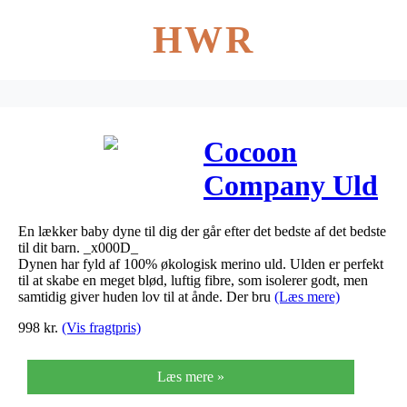
HWR
Cocoon
Company Uld
dyne baby 500
En lækker baby dyne til dig der går efter det bedste af det bedste
g
til dit barn. _x000D_
Dynen har fyld af 100% økologisk merino uld. Ulden er perfekt
til at skabe en meget blød, luftig fibre, som isolerer godt, men
samtidig giver huden lov til at ånde. Der bru
(Læs mere)
998
kr.
(Vis fragtpris)
Læs mere »