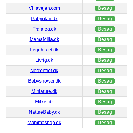
Villavejen.com
Besøg
Babyplan.dk
Besøg
Tralaleg.dk
Besøg
MamaMilla.dk
Besøg
Legehjulet.dk
Besøg
Livrig.dk
Besøg
Netcentret.dk
Besøg
Babyshower.dk
Besøg
Miniature.dk
Besøg
Milker.dk
Besøg
NatureBaby.dk
Besøg
Mammashop.dk
Besøg