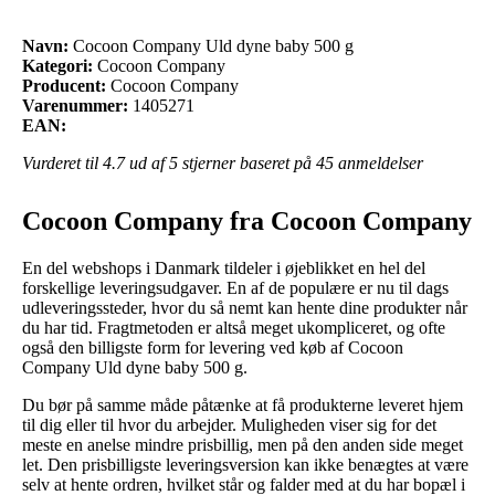
Navn:
Cocoon Company Uld dyne baby 500 g
Kategori:
Cocoon Company
Producent:
Cocoon Company
Varenummer:
1405271
EAN:
Vurderet til
4.7
ud af 5 stjerner baseret på
45
anmeldelser
Cocoon Company fra Cocoon Company
En del webshops i Danmark tildeler i øjeblikket en hel del
forskellige leveringsudgaver. En af de populære er nu til dags
udleveringssteder, hvor du så nemt kan hente dine produkter når
du har tid. Fragtmetoden er altså meget ukompliceret, og ofte
også den billigste form for levering ved køb af Cocoon
Company Uld dyne baby 500 g.
Du bør på samme måde påtænke at få produkterne leveret hjem
til dig eller til hvor du arbejder. Muligheden viser sig for det
meste en anelse mindre prisbillig, men på den anden side meget
let. Den prisbilligste leveringsversion kan ikke benægtes at være
selv at hente ordren, hvilket står og falder med at du har bopæl i