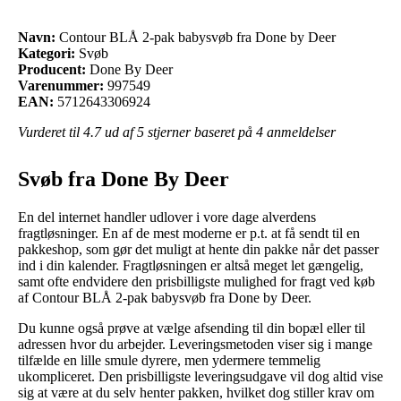
Navn:
Contour BLÅ 2-pak babysvøb fra Done by Deer
Kategori:
Svøb
Producent:
Done By Deer
Varenummer:
997549
EAN:
5712643306924
Vurderet til
4.7
ud af 5 stjerner baseret på
4
anmeldelser
Svøb fra Done By Deer
En del internet handler udlover i vore dage alverdens
fragtløsninger. En af de mest moderne er p.t. at få sendt til en
pakkeshop, som gør det muligt at hente din pakke når det passer
ind i din kalender. Fragtløsningen er altså meget let gængelig,
samt ofte endvidere den prisbilligste mulighed for fragt ved køb
af Contour BLÅ 2-pak babysvøb fra Done by Deer.
Du kunne også prøve at vælge afsending til din bopæl eller til
adressen hvor du arbejder. Leveringsmetoden viser sig i mange
tilfælde en lille smule dyrere, men ydermere temmelig
ukompliceret. Den prisbilligste leveringsudgave vil dog altid vise
sig at være at du selv henter pakken, hvilket dog stiller krav om