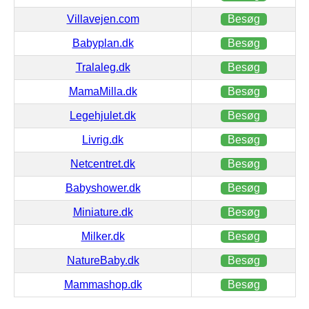
Villavejen.com
Besøg
Babyplan.dk
Besøg
Tralaleg.dk
Besøg
MamaMilla.dk
Besøg
Legehjulet.dk
Besøg
Livrig.dk
Besøg
Netcentret.dk
Besøg
Babyshower.dk
Besøg
Miniature.dk
Besøg
Milker.dk
Besøg
NatureBaby.dk
Besøg
Mammashop.dk
Besøg