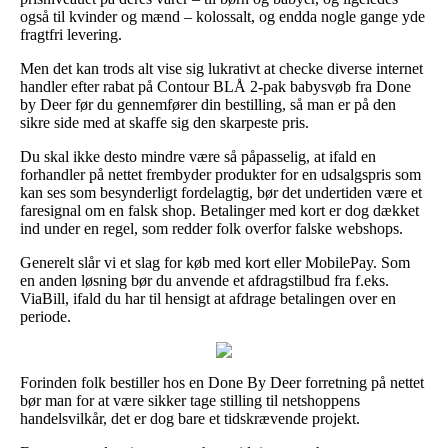
også til kvinder og mænd – kolossalt, og endda nogle gange yde
fragtfri levering.
Men det kan trods alt vise sig lukrativt at checke diverse internet
handler efter rabat på Contour BLÅ 2-pak babysvøb fra Done
by Deer før du gennemfører din bestilling, så man er på den
sikre side med at skaffe sig den skarpeste pris.
Du skal ikke desto mindre være så påpasselig, at ifald en
forhandler på nettet frembyder produkter for en udsalgspris som
kan ses som besynderligt fordelagtig, bør det undertiden være et
faresignal om en falsk shop. Betalinger med kort er dog dækket
ind under en regel, som redder folk overfor falske webshops.
Generelt slår vi et slag for køb med kort eller MobilePay. Som
en anden løsning bør du anvende et afdragstilbud fra f.eks.
ViaBill, ifald du har til hensigt at afdrage betalingen over en
periode.
Forinden folk bestiller hos en Done By Deer forretning på nettet
bør man for at være sikker tage stilling til netshoppens
handelsvilkår, det er dog bare et tidskrævende projekt.