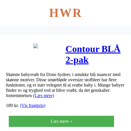
HWR
Contour BLÅ
2-pak
babysvøb fra
Skønne babysvøb fra Done bydeer, i smukke blå nuancer med
Done by Deer
skønne motiver. Disse smørbløde oversize stofbleer har flere
funktioner, og er især velegnet til at svøbe baby i. Mange babyer
finder ro og tryghed ved at blive svøbt, da det genskaber
fornemmelsen
(Læs mere)
189
kr.
(Vis fragtpris)
Læs mere »