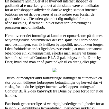
En nemmere løsning er at se hvorvidt internet shoppen er
godkendt af e-mærket, grundet at det skulle være en indikator
for at webshoppen adlyder de danske regler, samt at internet
butikken nu og da overværes af sagkyndige som forstår de
gældende love. Desuden giver det dig mulighed for en
håndsrækning, såfremt du bliver udsat for udfordringer i
processen med dit indkøb.
Herudover er det fornuftigt at kunden er opmærksom på de mest
betydningsfulde bestemmelser der kan spille ind i forbindelse
med bestillingen, som fx hvilken byttepolitik netbutikken bruger.
I den forbindelse er det ligeledes essesentielt, at man permanent
bibeholder sin kvitteringsmail, således man senere vil kunne
bekræfte sit køb af Contour BLÅ 2-pak babysvøb fra Done by
Deer, hvad end man er på gaveindkøb til en dreng eller pige.
Trustpilot medfører altid fortræffelige løsninger til at fortolke en
stor portion tidligere forbrugeres betragtninger og herved slår vi
et slag for, at du besigtiger internet webshoppens ratings af
Contour BLÅ 2-pak babysvøb fra Done by Deer forud for at du
handler.
Facebook genererer lige så vel rigtig hæderlige muligheder for at
få indblik i e-butikkens troværdighed. Derudover møder vi