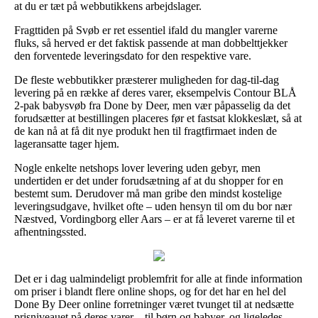
at du er tæt på webbutikkens arbejdslager.
Fragttiden på Svøb er ret essentiel ifald du mangler varerne
fluks, så herved er det faktisk passende at man dobbelttjekker
den forventede leveringsdato for den respektive vare.
De fleste webbutikker præsterer muligheden for dag-til-dag
levering på en række af deres varer, eksempelvis Contour BLÅ
2-pak babysvøb fra Done by Deer, men vær påpasselig da det
forudsætter at bestillingen placeres før et fastsat klokkeslæt, så at
de kan nå at få dit nye produkt hen til fragtfirmaet inden de
lageransatte tager hjem.
Nogle enkelte netshops lover levering uden gebyr, men
undertiden er det under forudsætning af at du shopper for en
bestemt sum. Derudover må man gribe den mindst kostelige
leveringsudgave, hvilket ofte – uden hensyn til om du bor nær
Næstved, Vordingborg eller Aars – er at få leveret varerne til et
afhentningssted.
Det er i dag ualmindeligt problemfrit for alle at finde information
om priser i blandt flere online shops, og for det har en hel del
Done By Deer online forretninger været tvunget til at nedsætte
prisniveauet på deres varer – til børn og babyer, og ligeledes