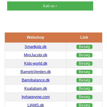
Køb nu »
Webshop
Link
Smartkidz.dk
Besøg
MiniJacobi.dk
Besøg
Kids-world.dk
Besøg
BarnetsVerden.dk
Besøg
Børnibalance.dk
Besøg
Koalabarn.dk
Besøg
byhappyme.com
Besøg
LIAMS.dk
Besøg