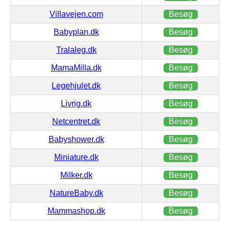
Villavejen.com
Besøg
Babyplan.dk
Besøg
Tralaleg.dk
Besøg
MamaMilla.dk
Besøg
Legehjulet.dk
Besøg
Livrig.dk
Besøg
Netcentret.dk
Besøg
Babyshower.dk
Besøg
Miniature.dk
Besøg
Milker.dk
Besøg
NatureBaby.dk
Besøg
Mammashop.dk
Besøg