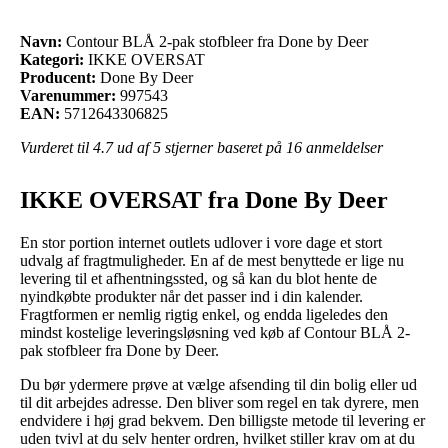
Navn:
Contour BLÅ 2-pak stofbleer fra Done by Deer
Kategori:
IKKE OVERSAT
Producent:
Done By Deer
Varenummer:
997543
EAN:
5712643306825
Vurderet til
4.7
ud af 5 stjerner baseret på
16
anmeldelser
IKKE OVERSAT fra Done By Deer
En stor portion internet outlets udlover i vore dage et stort
udvalg af fragtmuligheder. En af de mest benyttede er lige nu
levering til et afhentningssted, og så kan du blot hente de
nyindkøbte produkter når det passer ind i din kalender.
Fragtformen er nemlig rigtig enkel, og endda ligeledes den
mindst kostelige leveringsløsning ved køb af Contour BLÅ 2-
pak stofbleer fra Done by Deer.
Du bør ydermere prøve at vælge afsending til din bolig eller ud
til dit arbejdes adresse. Den bliver som regel en tak dyrere, men
endvidere i høj grad bekvem. Den billigste metode til levering er
uden tvivl at du selv henter ordren, hvilket stiller krav om at du