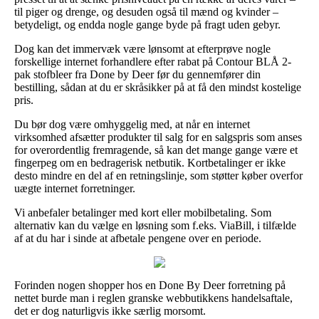
til piger og drenge, og desuden også til mænd og kvinder –
betydeligt, og endda nogle gange byde på fragt uden gebyr.
Dog kan det immervæk være lønsomt at efterprøve nogle
forskellige internet forhandlere efter rabat på Contour BLÅ 2-
pak stofbleer fra Done by Deer før du gennemfører din
bestilling, sådan at du er skråsikker på at få den mindst kostelige
pris.
Du bør dog være omhyggelig med, at når en internet
virksomhed afsætter produkter til salg for en salgspris som anses
for overordentlig fremragende, så kan det mange gange være et
fingerpeg om en bedragerisk netbutik. Kortbetalinger er ikke
desto mindre en del af en retningslinje, som støtter køber overfor
uægte internet forretninger.
Vi anbefaler betalinger med kort eller mobilbetaling. Som
alternativ kan du vælge en løsning som f.eks. ViaBill, i tilfælde
af at du har i sinde at afbetale pengene over en periode.
Forinden nogen shopper hos en Done By Deer forretning på
nettet burde man i reglen granske webbutikkens handelsaftale,
det er dog naturligvis ikke særlig morsomt.