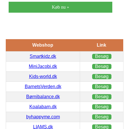
Køb nu »
Webshop
Link
Smartkidz.dk
Besøg
MiniJacobi.dk
Besøg
Kids-world.dk
Besøg
BarnetsVerden.dk
Besøg
Børnibalance.dk
Besøg
Koalabarn.dk
Besøg
byhappyme.com
Besøg
LIAMS.dk
Besøg