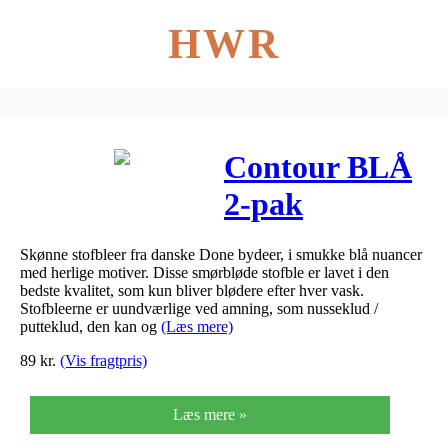
HWR
Contour BLÅ
2-pak
stofbleer fra
Skønne stofbleer fra danske Done bydeer, i smukke blå nuancer
Done by Deer
med herlige motiver. Disse smørbløde stofble er lavet i den
bedste kvalitet, som kun bliver blødere efter hver vask.
Stofbleerne er uundværlige ved amning, som nusseklud /
putteklud, den kan og
(Læs mere)
89
kr.
(Vis fragtpris)
Læs mere »