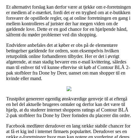
Et alternativt forslag kan derfor være at tjekke om e-forretningen
er medlem af e-mærket, fordi det er en tryghed om at e-butikken
forsvarer de opstillede regler, og at online forretningen en gang i
mellem kontrolleres af jurister der har megen viden om de
gældende love. Dette er en god chance for en hjælpende hånd,
såfremt du møder problemer ved din shopping.
Endvidere anbefales det at køber er obs på de elementære
betingelser gældende for ordren, som eksempelvis hvilken
returpolitik online forhandleren tilbyder. Her er det i øvrigt
afgørende, at man stadig bevarer ens e-mail kvittering, således
man til enhver tid vil kunne eftervise sit køb af Contour BLÅ 2-
pak stofbleer fra Done by Deer, uanset om man shopper til en
kvinde eller mand.
Trustpilot genererer egentlig ønskværdige genveje til at eftergå
en hel del aktuelle brugeres omtaler og derfor kan det være til
hjælp, at du studerer internet shoppens ratings af Contour BLÅ
2-pak stofbleer fra Done by Deer forinden du placerer din ordre.
Facebook medfører derudover en lang række stabile chancer for
at få et kig ind i internet firmaets popularitet. Derudover ses en
række e-forretninger hvor man kan notere en vurdering af deres