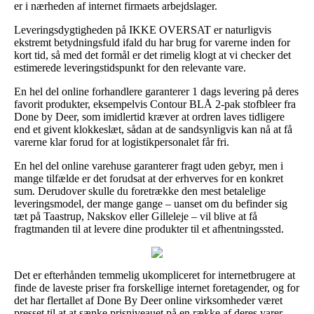
er i nærheden af internet firmaets arbejdslager.
Leveringsdygtigheden på IKKE OVERSAT er naturligvis
ekstremt betydningsfuld ifald du har brug for varerne inden for
kort tid, så med det formål er det rimelig klogt at vi checker det
estimerede leveringstidspunkt for den relevante vare.
En hel del online forhandlere garanterer 1 dags levering på deres
favorit produkter, eksempelvis Contour BLÅ 2-pak stofbleer fra
Done by Deer, som imidlertid kræver at ordren laves tidligere
end et givent klokkeslæt, sådan at de sandsynligvis kan nå at få
varerne klar forud for at logistikpersonalet får fri.
En hel del online varehuse garanterer fragt uden gebyr, men i
mange tilfælde er det forudsat at der erhverves for en konkret
sum. Derudover skulle du foretrække den mest betalelige
leveringsmodel, der mange gange – uanset om du befinder sig
tæt på Taastrup, Nakskov eller Gilleleje – vil blive at få
fragtmanden til at levere dine produkter til et afhentningssted.
Det er efterhånden temmelig ukompliceret for internetbrugere at
finde de laveste priser fra forskellige internet foretagender, og for
det har flertallet af Done By Deer online virksomheder været
presset til at at sænke prisniveauet på en række af deres varer –