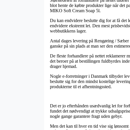
Størstedelen af forhandlere på nettet tildele
blot hente de købte produkter lige når det p
MIKO Soft Cream Soap 5l.
Du kan endvidere beslutte dig for at få det 
endvidere ekstremt let. Den mest prisbevids
webbutikkens lager.
Antal dages levering på Rengøring / Sæber o
ganske på sin plads at man ser den estimere
De fleste forhandlere på nettet reklamerer
det beroer på at bestillingen fuldbyrdes inde
drager hjemad.
Nogle e-forretninger i Danmark tilbyder leve
beslutte sig for den mindst kostelige lever
produkterne til et afhentningssted.
Det er jo efterhånden usædvanlig let for forb
fundet det nødvendigt at trykke udsalgspris
nogle gange garantere fragt uden gebyr.
Men det kan til hver en tid vise sig lønso