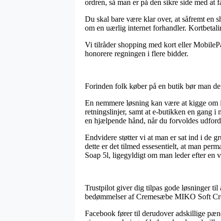
ordren, så man er på den sikre side med at få
Du skal bare være klar over, at såfremt en sh
om en uærlig internet forhandler. Kortbetali
Vi tilråder shopping med kort eller MobilePa
honorere regningen i flere bidder.
Forinden folk køber på en butik bør man de 
En nemmere løsning kan være at kigge om in
retningslinjer, samt at e-butikken en gang i 
en hjælpende hånd, når du forvoldes udfordr
Endvidere støtter vi at man er sat ind i de 
dette er det tilmed essesentielt, at man p
Soap 5l, ligegyldigt om man leder efter en va
Trustpilot giver dig tilpas gode løsninger t
bedømmelser af Cremesæbe MIKO Soft Cre
Facebook fører til derudover adskillige pæn