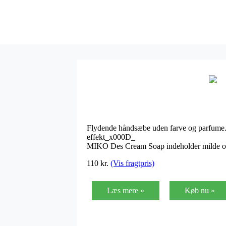
Flydende håndsæbe uden farve og parfume.
effekt_x000D_
MIKO Des Cream Soap indeholder milde og hu
110
kr.
(Vis fragtpris)
Læs mere »
Køb nu »