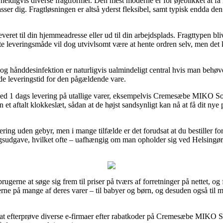
r heldigvis diverse fragtformer. Den mest moderne er for øjeblikket at få 
asser dig. Fragtløsningen er altså yderst fleksibel, samt typisk endda d
leveret til din hjemmeadresse eller ud til din arbejdsplads. Fragttypen bl
te leveringsmåde vil dog utvivlsomt være at hente ordren selv, men det
g hånddesinfektion er naturligvis ualmindeligt central hvis man behøve
de leveringstid for den pågældende vare.
 med 1 dags levering på utallige varer, eksempelvis Cremesæbe MIKO S
n et aftalt klokkeslæt, sådan at de højst sandsynligt kan nå at få dit ny
ring uden gebyr, men i mange tilfælde er det forudsat at du bestiller f
ingsudgave, hvilket ofte – uafhængig om man opholder sig ved Helsingør,
rugerne at søge sig frem til priser på tværs af forretninger på nettet, og
erne på mange af deres varer – til babyer og børn, og desuden også til 
mt at efterprøve diverse e-firmaer efter rabatkoder på Cremesæbe MIKO 