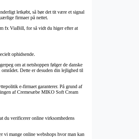
erligt letkøbt, så bør det tit være et signal
ærlige firmaer på nettet.
fx ViaBill, for så vidt du higer efter at
ecielt ophidsende.
ingerpeg om at netshoppen følger de danske
 området. Dette er desuden din lejlighed til
tepolitik e-firmaet garanterer. På grund af
stillingen af Cremesæbe MIKO Soft Cream
 at du verificerer online virksomhedens
ed ser vi mange online webshops hvor man kan