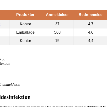
Produkter
Anmeldelser
Bedømmelse
k
Kontor
37
4,7
Emballage
503
4,6
Kontor
15
4,4
 5l
fektion
5
anmeldelser
desinfektion