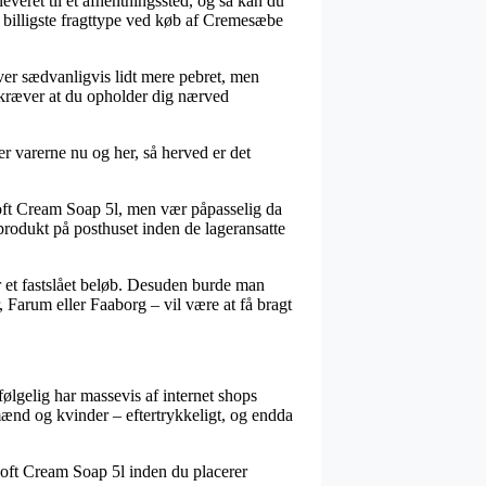
leveret til et afhentningssted, og så kan du
en billigste fragttype ved køb af Cremesæbe
iver sædvanligvis lidt mere pebret, men
 kræver at du opholder dig nærved
r varerne nu og her, så herved er det
oft Cream Soap 5l, men vær påpasselig da
e produkt på posthuset inden de lageransatte
or et fastslået beløb. Desuden burde man
 Farum eller Faaborg – vil være at få bragt
 følgelig har massevis af internet shops
mænd og kvinder – eftertrykkeligt, og endda
Soft Cream Soap 5l inden du placerer