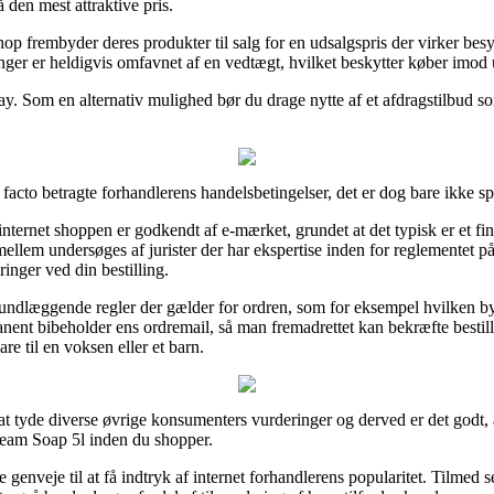
 den mest attraktive pris.
op frembyder deres produkter til salg for en udsalgspris der virker besynd
nger er heldigvis omfavnet af en vedtægt, hvilket beskytter køber imod u
y. Som en alternativ mulighed bør du drage nytte af et afdragstilbud som 
facto betragte forhandlerens handelsbetingelser, det er dog bare ikke sp
ternet shoppen er godkendt af e-mærket, grundet at det typisk er et f
mellem undersøges af jurister der har ekspertise inden for reglementet på
inger ved din bestilling.
grundlæggende regler der gælder for ordren, som for eksempel hvilken byt
ermanent bibeholder ens ordremail, så man fremadrettet kan bekræfte be
re til en voksen eller et barn.
il at tyde diverse øvrige konsumenters vurderinger og derved er det godt,
am Soap 5l inden du shopper.
e genveje til at få indtryk af internet forhandlerens popularitet. Tilm