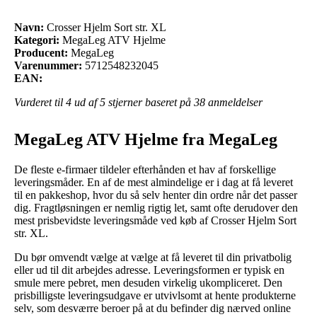
Navn:
Crosser Hjelm Sort str. XL
Kategori:
MegaLeg ATV Hjelme
Producent:
MegaLeg
Varenummer:
5712548232045
EAN:
Vurderet til
4
ud af 5 stjerner baseret på
38
anmeldelser
MegaLeg ATV Hjelme fra MegaLeg
De fleste e-firmaer tildeler efterhånden et hav af forskellige
leveringsmåder. En af de mest almindelige er i dag at få leveret
til en pakkeshop, hvor du så selv henter din ordre når det passer
dig. Fragtløsningen er nemlig rigtig let, samt ofte derudover den
mest prisbevidste leveringsmåde ved køb af Crosser Hjelm Sort
str. XL.
Du bør omvendt vælge at vælge at få leveret til din privatbolig
eller ud til dit arbejdes adresse. Leveringsformen er typisk en
smule mere pebret, men desuden virkelig ukompliceret. Den
prisbilligste leveringsudgave er utvivlsomt at hente produkterne
selv, som desværre beroer på at du befinder dig nærved online