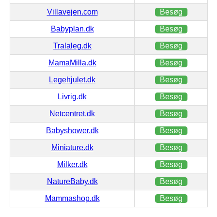
Villavejen.com
Besøg
Babyplan.dk
Besøg
Tralaleg.dk
Besøg
MamaMilla.dk
Besøg
Legehjulet.dk
Besøg
Livrig.dk
Besøg
Netcentret.dk
Besøg
Babyshower.dk
Besøg
Miniature.dk
Besøg
Milker.dk
Besøg
NatureBaby.dk
Besøg
Mammashop.dk
Besøg