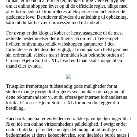
firmaet er medlem af e-mærket, hvilket burde være en tryghed
om at online shoppen lever op til de officielle regler, tillige med
at virksomheden tit kontrolleres af eksperter som behersker de
gældende love. Derudover tilbydes du anledning til opbakning,
såfremt du får besvær i processen med dit indkøb.
For øvrigt er det klogt at køber er hensynstagende til de mest
aktuelle bestemmelser der influerer på ordren, til eksempel
hvilken ombytningspolitik webshoppen garanterer. I den
forbindelse er det desuden vigtigt, at man når som helst gemmer
sin ordremail, således man i fremtiden kan bekræfte ordren af
Crosser Hjelm Sort str. XL, hvad end man skal shoppe til en
mand eller kvinde.
Trustpilot frembringer fuldstændig gode muligheder for at
studere mange øvrige forbrugeres synspunkter og på grund af
dette rekommanderer vi, at du eftersøger internet forhandlerens
kritik af Crosser Hjelm Sort str. XL forinden du lægger din
bestilling.
Facebook indebærer endvidere en række gavnlige løsninger til at
få en idé om online virksomhedens pålidelighed. I øvrigt er der
endda butikker på nettet som gør det muligt at udfærdige en
bedømmelse af deres købsoplevelse, som ligeledes burde tages i