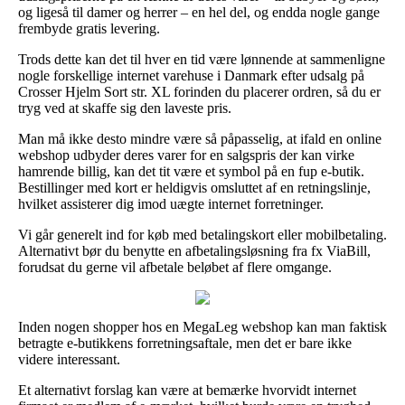
og ligeså til damer og herrer – en hel del, og endda nogle gange
frembyde gratis levering.
Trods dette kan det til hver en tid være lønnende at sammenligne
nogle forskellige internet varehuse i Danmark efter udsalg på
Crosser Hjelm Sort str. XL forinden du placerer ordren, så du er
tryg ved at skaffe sig den laveste pris.
Man må ikke desto mindre være så påpasselig, at ifald en online
webshop udbyder deres varer for en salgspris der kan virke
hamrende billig, kan det tit være et symbol på en fup e-butik.
Bestillinger med kort er heldigvis omsluttet af en retningslinje,
hvilket assisterer dig imod uægte internet forretninger.
Vi går generelt ind for køb med betalingskort eller mobilbetaling.
Alternativt bør du benytte en afbetalingsløsning fra fx ViaBill,
forudsat du gerne vil afbetale beløbet af flere omgange.
Inden nogen shopper hos en MegaLeg webshop kan man faktisk
betragte e-butikkens forretningsaftale, men det er bare ikke
videre interessant.
Et alternativt forslag kan være at bemærke hvorvidt internet