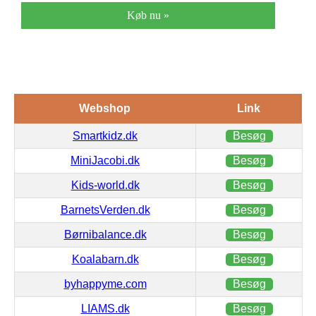
Køb nu »
Webshop
Link
Smartkidz.dk
Besøg
MiniJacobi.dk
Besøg
Kids-world.dk
Besøg
BarnetsVerden.dk
Besøg
Børnibalance.dk
Besøg
Koalabarn.dk
Besøg
byhappyme.com
Besøg
LIAMS.dk
Besøg