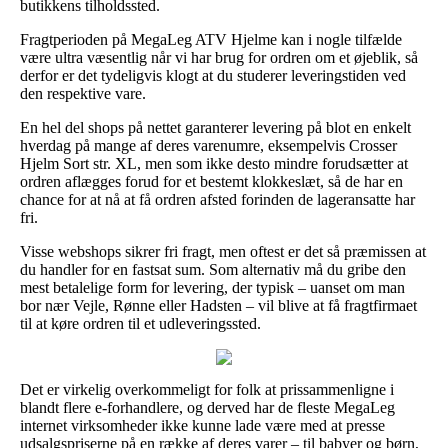
butikkens tilholdssted.
Fragtperioden på MegaLeg ATV Hjelme kan i nogle tilfælde
være ultra væsentlig når vi har brug for ordren om et øjeblik, så
derfor er det tydeligvis klogt at du studerer leveringstiden ved
den respektive vare.
En hel del shops på nettet garanterer levering på blot en enkelt
hverdag på mange af deres varenumre, eksempelvis Crosser
Hjelm Sort str. XL, men som ikke desto mindre forudsætter at
ordren aflægges forud for et bestemt klokkeslæt, så de har en
chance for at nå at få ordren afsted forinden de lageransatte har
fri.
Visse webshops sikrer fri fragt, men oftest er det så præmissen at
du handler for en fastsat sum. Som alternativ må du gribe den
mest betalelige form for levering, der typisk – uanset om man
bor nær Vejle, Rønne eller Hadsten – vil blive at få fragtfirmaet
til at køre ordren til et udleveringssted.
Det er virkelig overkommeligt for folk at prissammenligne i
blandt flere e-forhandlere, og derved har de fleste MegaLeg
internet virksomheder ikke kunne lade være med at presse
udsalgspriserne på en række af deres varer – til babyer og børn,