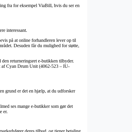
ng fra for eksempel ViaBill, hvis du ser en
re interessant.
is på at online forhandleren lever op til
området. Desuden får du mulighed for støtte,
 den returneringsret e-butikken tilbyder.
bet af Cyan Drum Unit (4062-523 – IU-
en grund er det en hjælp, at du udforsker
 Tilmed ses mange e-butikker som gør det
e er.
arkedsfører deres tilbud, og tjener betaling