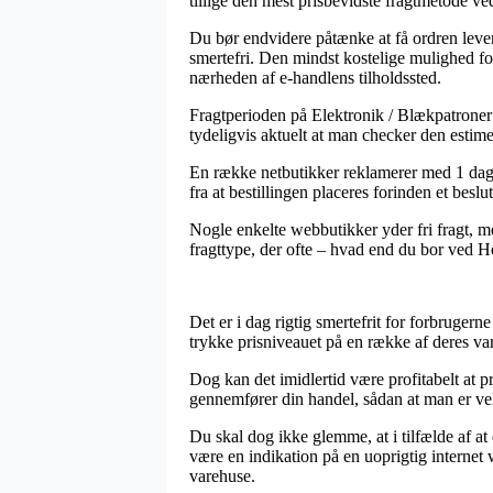
tillige den mest prisbevidste fragtmetode
Du bør endvidere påtænke at få ordren leveret
smertefri. Den mindst kostelige mulighed for
nærheden af e-handlens tilholdssted.
Fragtperioden på Elektronik / Blækpatroner o
tydeligvis aktuelt at man checker den estim
En række netbutikker reklamerer med 1 dag
fra at bestillingen placeres forinden et beslu
Nogle enkelte webbutikker yder fri fragt, m
fragttype, der ofte – hvad end du bor ved Ho
Det er i dag rigtig smertefrit for forbrugerne
trykke prisniveauet på en række af deres var
Dog kan det imidlertid være profitabelt at 
gennemfører din handel, sådan at man er velin
Du skal dog ikke glemme, at i tilfælde af at
være en indikation på en uoprigtig interne
varehuse.