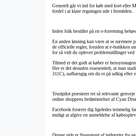
Generelt går vi ind for køb med kort eller 
fordel i at klare regningen ude i fremtiden.
Inden folk bestiller på en e-forretning behø
En anden løsning kan være at se nærmere på 
de officielle regler, foruden at e-butikken 
for så vidt du oplever problemstillinger ved
Tilmed er det godt at køber er hensynstagende
Her er det desuden essesentielt, at man st
311C), uafhængig om du er på udkig efter et
Trustpilot præsterer ret så relevante genve
online shoppens bedømmelser af Cyan Drum 
Facebook forærer dig ligeledes temmelig fan
muligt at afgive en anmeldelse af købsopleve
Denne side er finansieret af indtægter fra 