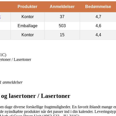
Produkter
Anmeldelser
Bedømmelse
k
Kontor
37
4,7
Emballage
503
4,6
Kontor
15
4,4
11C)
rtoner / Lasertoner
1
anmeldelser
og lasertoner / Lasertoner
om dage diverse forskellige fragtmuligheder. En favorit iblandt mange er
r de nyindkøbte produkter når det passer ind i din kalender. Leveringsty