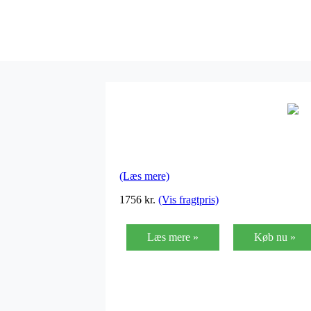
(Læs mere)
1756
kr.
(Vis fragtpris)
Læs mere »
Køb nu »