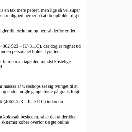
vis en tak mere pebret, men lige så vel super
 den mulighed beroer på at du opholder dig i
gler din ordre nu og her, så derfor er det
(4062-523 – IU-311C), der dog er regnet ud
orinden personalet holder fyraften.
er burde man tage den mindst kostelige
d.
har masser af webshops set sig tvunget til at
, og endda nogle gange byde på gratis fragt.
Unit (4062-523 – IU-311C) inden du
m kolossalt beskeden, så er det undertiden
om skærmer køber overfor uægte online