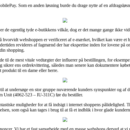
MobilePay. Som en anden løsning burde du drage nytte af en afdragsløsni
ver de egentlig tyde e-butikkens vilkår, dog er det mange gange ikke vide
hvorvidt webshoppen er verificeret af e-mærket, hvilket kan være et bev
undertiden revideres af fagmænd der har ekspertise inden for lovene på 
 din shopping.
 til de mest vitale vedtægter der influerer på bestillingen, for eksempel
adig sikrer ens ordrekvittering, således man senere kan dokumentere kø
 produkt til en dame eller herre.
je til at undersøge en stor gruppe nuværende kunders synspunkter og af d
Unit (4062-523 – IU-311C) før du bestiller.
tastiske muligheder for at få indsigt i internet shoppens pålidelighed.
lsen, som også kan tages i brug til at få et indblik i hvor glade kundern
annoncer. Vi har et fast samarbejde med en masse webshops derved at vi m