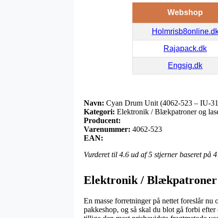
Webshop
Holmrisb8online.d
Rajapack.dk
Engsig.dk
Navn:
Cyan Drum Unit (4062-523 – IU-3
Kategori:
Elektronik / Blækpatroner og lase
Producent:
Varenummer:
4062-523
EAN:
Vurderet til
4.6
ud af 5 stjerner baseret på
4
Elektronik / Blækpatroner 
En masse forretninger på nettet foreslår nu 
pakkeshop, og så skal du blot gå forbi efte