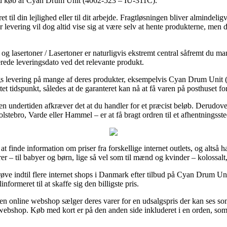
 ved køb af Cyan Drum Unit (4062-523 – IU-311C).
 til din lejlighed eller til dit arbejde. Fragtløsningen bliver almindelig
 levering vil dog altid vise sig at være selv at hente produkterne, men
g lasertoner / Lasertoner er naturligvis ekstremt central såfremt du man
erede leveringsdato ved det relevante produkt.
s levering på mange af deres produkter, eksempelvis Cyan Drum Unit 
ttet tidspunkt, således at de garanteret kan nå at få varen på posthuset f
en undertiden afkræver det at du handler for et præcist beløb. Derudov
lstebro, Varde eller Hammel – er at få bragt ordren til et afhentningsste
 at finde information om priser fra forskellige internet outlets, og altså 
er – til babyer og børn, lige så vel som til mænd og kvinder – kolossalt
prøve indtil flere internet shops i Danmark efter tilbud på Cyan Drum 
formeret til at skaffe sig den billigste pris.
 en online webshop sælger deres varer for en udsalgspris der kan ses so
t webshop. Køb med kort er på den anden side inkluderet i en orden, s