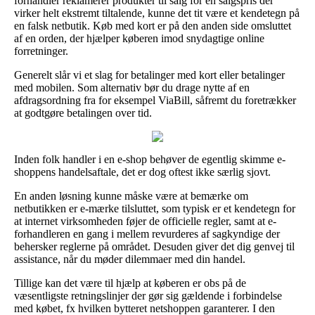
forhandler reklamerer produkter til salg for en salgspris der
virker helt ekstremt tiltalende, kunne det tit være et kendetegn på
en falsk netbutik. Køb med kort er på den anden side omsluttet
af en orden, der hjælper køberen imod snydagtige online
forretninger.
Generelt slår vi et slag for betalinger med kort eller betalinger
med mobilen. Som alternativ bør du drage nytte af en
afdragsordning fra for eksempel ViaBill, såfremt du foretrækker
at godtgøre betalingen over tid.
Inden folk handler i en e-shop behøver de egentlig skimme e-
shoppens handelsaftale, det er dog oftest ikke særlig sjovt.
En anden løsning kunne måske være at bemærke om
netbutikken er e-mærke tilsluttet, som typisk er et kendetegn for
at internet virksomheden føjer de officielle regler, samt at e-
forhandleren en gang i mellem revurderes af sagkyndige der
behersker reglerne på området. Desuden giver det dig genvej til
assistance, når du møder dilemmaer med din handel.
Tillige kan det være til hjælp at køberen er obs på de
væsentligste retningslinjer der gør sig gældende i forbindelse
med købet, fx hvilken bytteret netshoppen garanterer. I den