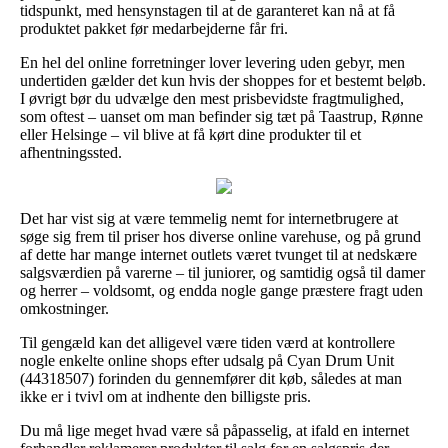
tidspunkt, med hensynstagen til at de garanteret kan nå at få
produktet pakket før medarbejderne får fri.
En hel del online forretninger lover levering uden gebyr, men
undertiden gælder det kun hvis der shoppes for et bestemt beløb.
I øvrigt bør du udvælge den mest prisbevidste fragtmulighed,
som oftest – uanset om man befinder sig tæt på Taastrup, Rønne
eller Helsinge – vil blive at få kørt dine produkter til et
afhentningssted.
Det har vist sig at være temmelig nemt for internetbrugere at
søge sig frem til priser hos diverse online varehuse, og på grund
af dette har mange internet outlets været tvunget til at nedskære
salgsværdien på varerne – til juniorer, og samtidig også til damer
og herrer – voldsomt, og endda nogle gange præstere fragt uden
omkostninger.
Til gengæld kan det alligevel være tiden værd at kontrollere
nogle enkelte online shops efter udsalg på Cyan Drum Unit
(44318507) forinden du gennemfører dit køb, således at man
ikke er i tvivl om at indhente den billigste pris.
Du må lige meget hvad være så påpasselig, at ifald en internet