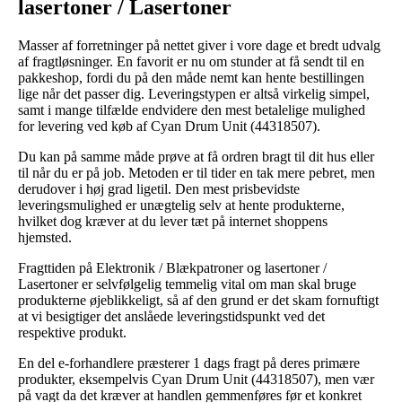
lasertoner / Lasertoner
Masser af forretninger på nettet giver i vore dage et bredt udvalg
af fragtløsninger. En favorit er nu om stunder at få sendt til en
pakkeshop, fordi du på den måde nemt kan hente bestillingen
lige når det passer dig. Leveringstypen er altså virkelig simpel,
samt i mange tilfælde endvidere den mest betalelige mulighed
for levering ved køb af Cyan Drum Unit (44318507).
Du kan på samme måde prøve at få ordren bragt til dit hus eller
til når du er på job. Metoden er til tider en tak mere pebret, men
derudover i høj grad ligetil. Den mest prisbevidste
leveringsmulighed er unægtelig selv at hente produkterne,
hvilket dog kræver at du lever tæt på internet shoppens
hjemsted.
Fragttiden på Elektronik / Blækpatroner og lasertoner /
Lasertoner er selvfølgelig temmelig vital om man skal bruge
produkterne øjeblikkeligt, så af den grund er det skam fornuftigt
at vi besigtiger det anslåede leveringstidspunkt ved det
respektive produkt.
En del e-forhandlere præsterer 1 dags fragt på deres primære
produkter, eksempelvis Cyan Drum Unit (44318507), men vær
på vagt da det kræver at handlen gemmenføres før et konkret