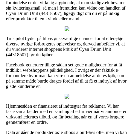
forbindelse er det virkelig afgørende, at man stadigvæk bevarer
sin kvitteringsmail, så man i fremtiden kan vidne om handlen af
Cyan Drum Unit (44318507), ligegyldigt om du er på udkig
efter produkter til en kvinde eller mand.
Trustpilot byder på tilpas ønskværdige chancer for at eftersøge
diverse øvrige forbrugeres oplevelser og derved anbefaler vi, at
du vurderer internet shoppens kritik af Cyan Drum Unit
(44318507) før du køber.
Facebook genererer tillige sådan set gode muligheder for at få
indblik i webshoppens pålidelighed. I øvrigt er der faktisk e-
forhandlere hvor man kan ytre en anmeldelse af deres køb, som
på samme måde burde drages fordel af til at få et indtryk af hvor
glade kunderne er.
Hjemmesiden er finansieret af indtægter fra reklamer. Vi har
faste samarbejder med en samling af e-firmaer når vi annoncerer
virksomhedernes tilbud, og får betaling når en af vores brugere
gennemfører en ordre.
Data angående produkter og e-shops ajourføres ofte, men vi kan