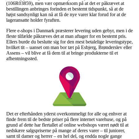
(106R03859), men vær opmærksom på at det er påkrævet at
bestillingen anbringes forinden et bestemt tidspunkt, så at de
højst sandsynligt kan nå at få de nye varer klar forud for at de
lageransatte holder fyraften.
Flere e-shops i Danmark præsterer levering uden gebyr, men i de
fleste tilfælde påkræves det at man aftager for en bestemt pris.
Ellers burde du beslutte sig for den mest betalelige leveringstype,
hvilket tit – uanset om man bor tæt på Esbjerg, Brønderslev eller
Assens – vil blive at få dem til at bringe produkterne til et
afhentningssted.
Det er efterhånden yderst overkommeligt for alle og enhver at
finde frem til de bedste priser på flere internet varehuse, og på
grund af dette har flertallet af online webshops været nødt til at
nedskære salgspriserne på mange af deres varer – til juniorer,
samt til damer og herrer – en hel del, og endda nogle gange