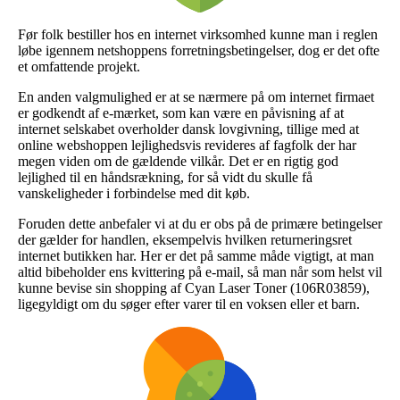
Før folk bestiller hos en internet virksomhed kunne man i reglen
løbe igennem netshoppens forretningsbetingelser, dog er det ofte
et omfattende projekt.
En anden valgmulighed er at se nærmere på om internet firmaet
er godkendt af e-mærket, som kan være en påvisning af at
internet selskabet overholder dansk lovgivning, tillige med at
online webshoppen lejlighedsvis revideres af fagfolk der har
megen viden om de gældende vilkår. Det er en rigtig god
lejlighed til en håndsrækning, for så vidt du skulle få
vanskeligheder i forbindelse med dit køb.
Foruden dette anbefaler vi at du er obs på de primære betingelser
der gælder for handlen, eksempelvis hvilken returneringsret
internet butikken har. Her er det på samme måde vigtigt, at man
altid bibeholder ens kvittering på e-mail, så man når som helst vil
kunne bevise sin shopping af Cyan Laser Toner (106R03859),
ligegyldigt om du søger efter varer til en voksen eller et barn.