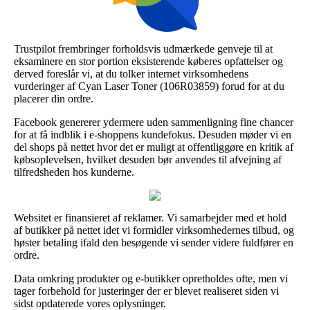
Trustpilot frembringer forholdsvis udmærkede genveje til at
eksaminere en stor portion eksisterende køberes opfattelser og
derved foreslår vi, at du tolker internet virksomhedens
vurderinger af Cyan Laser Toner (106R03859) forud for at du
placerer din ordre.
Facebook genererer ydermere uden sammenligning fine chancer
for at få indblik i e-shoppens kundefokus. Desuden møder vi en
del shops på nettet hvor det er muligt at offentliggøre en kritik af
købsoplevelsen, hvilket desuden bør anvendes til afvejning af
tilfredsheden hos kunderne.
Websitet er finansieret af reklamer. Vi samarbejder med et hold
af butikker på nettet idet vi formidler virksomhedernes tilbud, og
høster betaling ifald den besøgende vi sender videre fuldfører en
ordre.
Data omkring produkter og e-butikker opretholdes ofte, men vi
tager forbehold for justeringer der er blevet realiseret siden vi
sidst opdaterede vores oplysninger.