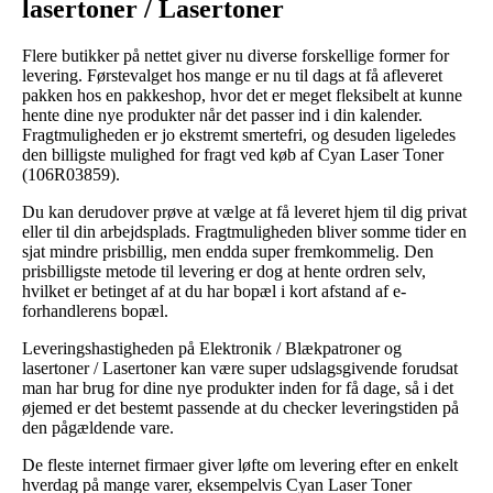
lasertoner / Lasertoner
Flere butikker på nettet giver nu diverse forskellige former for
levering. Førstevalget hos mange er nu til dags at få afleveret
pakken hos en pakkeshop, hvor det er meget fleksibelt at kunne
hente dine nye produkter når det passer ind i din kalender.
Fragtmuligheden er jo ekstremt smertefri, og desuden ligeledes
den billigste mulighed for fragt ved køb af Cyan Laser Toner
(106R03859).
Du kan derudover prøve at vælge at få leveret hjem til dig privat
eller til din arbejdsplads. Fragtmuligheden bliver somme tider en
sjat mindre prisbillig, men endda super fremkommelig. Den
prisbilligste metode til levering er dog at hente ordren selv,
hvilket er betinget af at du har bopæl i kort afstand af e-
forhandlerens bopæl.
Leveringshastigheden på Elektronik / Blækpatroner og
lasertoner / Lasertoner kan være super udslagsgivende forudsat
man har brug for dine nye produkter inden for få dage, så i det
øjemed er det bestemt passende at du checker leveringstiden på
den pågældende vare.
De fleste internet firmaer giver løfte om levering efter en enkelt
hverdag på mange varer, eksempelvis Cyan Laser Toner