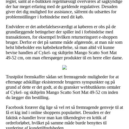
regler, samt at e-butikken regelmæssigt overværes af sagkyndige
der har meget erfaring med de gældende regulativer. Desuden
giver det dig mulighed for assistance, såfremt du udsættes for
problemstillinger i forbindelse med dit køb.
Endvidere er det anbefalelsesværdigt at køberen er obs på de
grundlæggende betingelser der spiller ind i forbindelse med
transaktionen, for eksempel hvilken returneringsret e-shoppen
bruger. Derfor er det på samme måde afgørende, at man når som
helst bibeholder ens købsbekræftelse, så man altid vil kunne
bevise handlen af Cykel- og skihjelm Mango Scatto Sort Mat
49-52 cm, om man efterspørger produkter til en herre eller dame.
Trustpilot fremskaffer sådan set fremragende muligheder for at
eftersøge adskillige eksisterende brugeres synspunkter og på
grund af dette er det godt, at du gransker webbutikkens omtaler
af Cykel- og skihjelm Mango Scatto Sort Mat 49-52 cm inden
du lægger din bestilling.
Facebook forærer dig lige så vel ret så fremragende genveje til at
få et kig ind i online shoppens popularitet. Desuden er der
faktisk e-handler hvor man kan tilkendegive en kritik af
ordreforløbet, hvilket på samme måde burde benyttes til
vurdering af kundetilfredsheden.