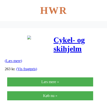
HWR
Cykel- og
skihjelm
Mango Scatto
(Læs mere)
Sort Mat 49-
263
kr.
(Vis fragtpris)
52 cm
Læs mere »
Køb nu »