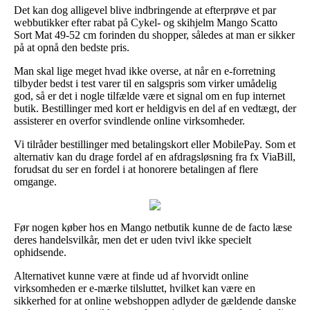
Det kan dog alligevel blive indbringende at efterprøve et par
webbutikker efter rabat på Cykel- og skihjelm Mango Scatto
Sort Mat 49-52 cm forinden du shopper, således at man er sikker
på at opnå den bedste pris.
Man skal lige meget hvad ikke overse, at når en e-forretning
tilbyder bedst i test varer til en salgspris som virker umådelig
god, så er det i nogle tilfælde være et signal om en fup internet
butik. Bestillinger med kort er heldigvis en del af en vedtægt, der
assisterer en overfor svindlende online virksomheder.
Vi tilråder bestillinger med betalingskort eller MobilePay. Som et
alternativ kan du drage fordel af en afdragsløsning fra fx ViaBill,
forudsat du ser en fordel i at honorere betalingen af flere
omgange.
Før nogen køber hos en Mango netbutik kunne de de facto læse
deres handelsvilkår, men det er uden tvivl ikke specielt
ophidsende.
Alternativet kunne være at finde ud af hvorvidt online
virksomheden er e-mærke tilsluttet, hvilket kan være en
sikkerhed for at online webshoppen adlyder de gældende danske