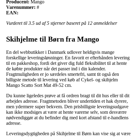
Producent:
Mango
Varenummer:
#
EAN:
Vurderet til
3.5
ud af 5 stjerner baseret på
12
anmeldelser
Skihjelme til Børn fra Mango
En del webbutikker i Danmark udlover heldigvis mange
forskellige leveringsløsninger. En favorit er efterhånden levering
til en pakkeshop, fordi det giver dig fuld fleksibilitet til at hente
de købte produkter når det passer ind i din kalender.
Fragtmuligheden er jo særdeles smertefri, samt tit også den
billigste metode til levering ved køb af Cykel- og skihjelm
Mango Scatto Sort Mat 49-52 cm.
Du kunne ligeledes prøve at få ordren bragt til dit hus eller til dit
arbejdes adresse. Fragtmetoden bliver undertiden et hak dyrere,
men ydermere super bekvem. Den prisbilligste leveringsudgave
kan ikke modsiges at være at hente varerne selv, som desværre
nødvendiggør at du befinder dig med kort afstand til e-handlens
adresse.
Leveringsdygtigheden på Skihjelme til Børn kan vise sig at være