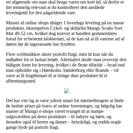
ret afgørende om man skal bruge varen om kort tid, så derfor er
det temmelig relevant at du kontrollerer den anslåede
leveringstid for den pågældende vare.
Masser af online shops tilsiger 1 hverdags levering på en masse
produkter, eksempelvis Cykel- og skihjelm Mango Scatto Sort
Mat 49-52 cm, hvilket dog kræver at handlen gemmenføres
forud for et bestemt klokkeslæt, så de kan nå at få varerne ud af
døren før de lageransatte har fyraften.
Flere webbutikker sikrer portofri fragt, men tit kun når du
indkøber for et fastsat beløb. Alternativt skulle man overveje den
billigste form for levering, hvilket i de fleste tilfælde – hvad end
man opholder sig i Hørsholm, Sønderborg eller Brande – vil
være at få fragtfirmaet til at bringe dine produkter til et
afhentningssted.
Det har vist sig at være yderst smart for internetbrugere at finde
de bedste priser på tværs af online forretninger, og følgelig har
masser af Mango e-shops været tvunget til at stampe
salgsværdien på deres produkter – til babyer og børn, og
desuden også til herrer og damer – betydeligt, og endda nogle
gange byde på portofri fragt.