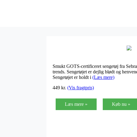
Smukt GOTS-certificeret sengetøj fra Sebra, 
trends. Sengetøjet er dejlig blødt og henve
Sengetøjet er holdt i
(Læs mere)
449
kr.
(Vis fragtpris)
Læs mere »
Køb nu »