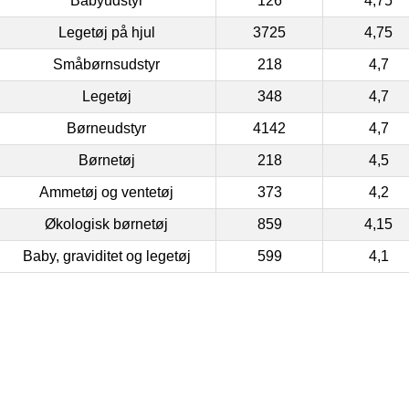
Babyudstyr
126
4,75
Legetøj på hjul
3725
4,75
Småbørnsudstyr
218
4,7
Legetøj
348
4,7
Børneudstyr
4142
4,7
Børnetøj
218
4,5
Ammetøj og ventetøj
373
4,2
Økologisk børnetøj
859
4,15
Baby, graviditet og legetøj
599
4,1