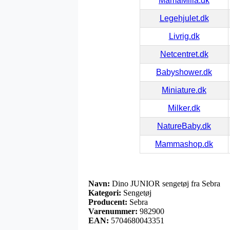
MamaMilla.dk
Legehjulet.dk
Livrig.dk
Netcentret.dk
Babyshower.dk
Miniature.dk
Milker.dk
NatureBaby.dk
Mammashop.dk
Navn:
Dino JUNIOR sengetøj fra Sebra
Kategori:
Sengetøj
Producent:
Sebra
Varenummer:
982900
EAN:
5704680043351