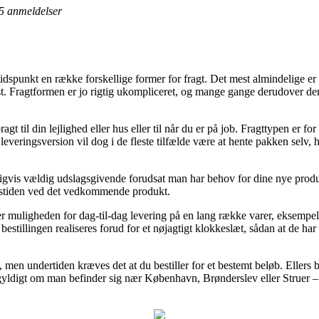
5
anmeldelser
idspunkt en række forskellige former for fragt. Det mest almindelige er
yst. Fragtformen er jo rigtig ukompliceret, og mange gange derudover de
ragt til din lejlighed eller hus eller til når du er på job. Fragttypen er 
leveringsversion vil dog i de fleste tilfælde være at hente pakken selv, h
igvis vældig udslagsgivende forudsat man har behov for dine nye prod
ngstiden ved det vedkommende produkt.
r muligheden for dag-til-dag levering på en lang række varer, eksemp
estillingen realiseres forud for et nøjagtigt klokkeslæt, sådan at de har
ng, men undertiden kræves det at du bestiller for et bestemt beløb. Eller
egyldigt om man befinder sig nær København, Brønderslev eller Struer – vi