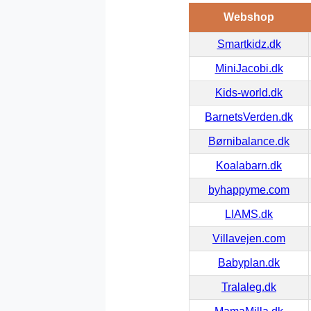
Webshop
Smartkidz.dk
MiniJacobi.dk
Kids-world.dk
BarnetsVerden.dk
Børnibalance.dk
Koalabarn.dk
byhappyme.com
LIAMS.dk
Villavejen.com
Babyplan.dk
Tralaleg.dk