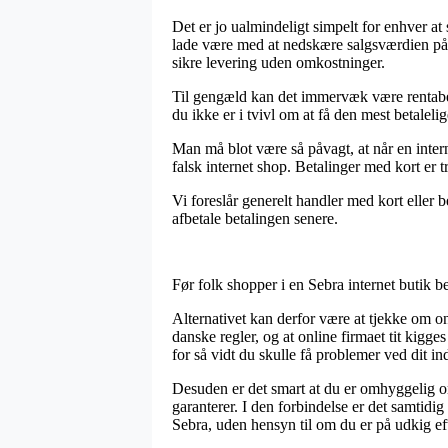
Det er jo ualmindeligt simpelt for enhver at
lade være med at nedskære salgsværdien på m
sikre levering uden omkostninger.
Til gengæld kan det immervæk være rentabel
du ikke er i tvivl om at få den mest betalelig
Man må blot være så påvagt, at når en interne
falsk internet shop. Betalinger med kort er 
Vi foreslår generelt handler med kort eller
afbetale betalingen senere.
Før folk shopper i en Sebra internet butik
Alternativet kan derfor være at tjekke om on
danske regler, og at online firmaet tit kigge
for så vidt du skulle få problemer ved dit i
Desuden er det smart at du er omhyggelig o
garanterer. I den forbindelse er det samtidi
Sebra, uden hensyn til om du er på udkig eft