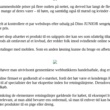
 sammenholde priser på flere outlets på nettet, og derved har langt de fl
ange af deres varer – til børn, og samtidig også til mænd og kvinder 
t at kontrollere et par webshops efter udsalg på Dino JUNIOR sengetøj 
e pris.
t shop afsætter et produkt til en salgspris der kan ses som ufattelig tilt
trods alt omfavnet af et lovbud, der redder folk imod svindlende online s
 betalinger med mobilen. Som en anden løsning kunne du bruge en afbetali
 behøver man utvivlsomt gennemlæse webbutikkens handelsaftale, dog er
line firmaet er godkendt af e-mærket, fordi det bør være et kendetegn f
s til af specialister der har ekspertise inden for retningslinjerne. Derud
ndkøb.
mkring de elementære retningslinjer gældende for købet, til eksempel
g relevant, at man altid bevarer ens ordremail, så man til enhver tid ka
er produkter til en pige eller dreng.