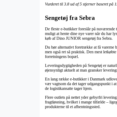
Vurderet til
3.8
ud af 5 stjerner baseret på
1
Sengetøj fra Sebra
De fleste e-butikker foreslår på nuværende t
muligt at hente dine nye varer når du har l
køb af Dino JUNIOR sengetøj fra Sebra.
Du bør alternativt foretrække at få varerne b
men også ret så praktisk. Den mest letkøbte 
forretningens bopæl.
Leveringsdygtigheden på Sengetøj er naturl
øjensynligt aktuelt at man gransker leveri
En lang række e-butikker i Danmark udlove
vær vagtsom da det tager udgangspunkt i at b
de logistikansatte tager hjem.
Flere outlets på nettet yder gebyrfri leveri
fragtløsning, hvilket i mange tilfælde – lig
produkterne til et afhentningssted.