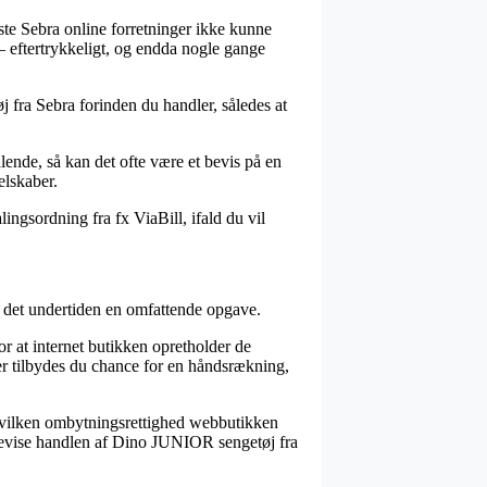
este Sebra online forretninger ikke kunne
– eftertrykkeligt, og endda nogle gange
fra Sebra forinden du handler, således at
alende, så kan det ofte være et bevis på en
elskaber.
ngsordning fra fx ViaBill, ifald du vil
 det undertiden en omfattende opgave.
or at internet butikken opretholder de
over tilbydes du chance for en håndsrækning,
 hvilken ombytningsrettighed webbutikken
n bevise handlen af Dino JUNIOR sengetøj fra