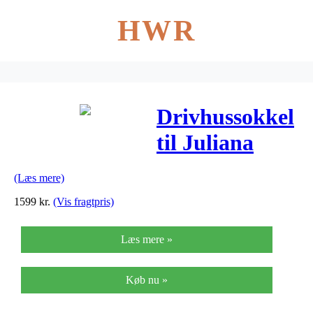
HWR
Drivhussokkel
til Juliana
Junior 9,9 m2
(Læs mere)
drivhus
1599
kr.
(Vis fragtpris)
Læs mere »
Køb nu »