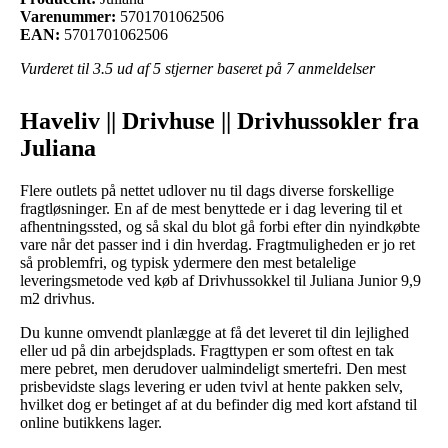
Varenummer:
5701701062506
EAN:
5701701062506
Vurderet til
3.5
ud af 5 stjerner baseret på
7
anmeldelser
Haveliv || Drivhuse || Drivhussokler fra
Juliana
Flere outlets på nettet udlover nu til dags diverse forskellige
fragtløsninger. En af de mest benyttede er i dag levering til et
afhentningssted, og så skal du blot gå forbi efter din nyindkøbte
vare når det passer ind i din hverdag. Fragtmuligheden er jo ret
så problemfri, og typisk ydermere den mest betalelige
leveringsmetode ved køb af Drivhussokkel til Juliana Junior 9,9
m2 drivhus.
Du kunne omvendt planlægge at få det leveret til din lejlighed
eller ud på din arbejdsplads. Fragttypen er som oftest en tak
mere pebret, men derudover ualmindeligt smertefri. Den mest
prisbevidste slags levering er uden tvivl at hente pakken selv,
hvilket dog er betinget af at du befinder dig med kort afstand til
online butikkens lager.