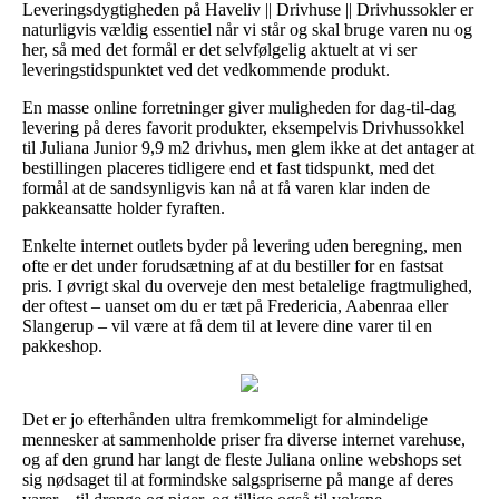
Leveringsdygtigheden på Haveliv || Drivhuse || Drivhussokler er
naturligvis vældig essentiel når vi står og skal bruge varen nu og
her, så med det formål er det selvfølgelig aktuelt at vi ser
leveringstidspunktet ved det vedkommende produkt.
En masse online forretninger giver muligheden for dag-til-dag
levering på deres favorit produkter, eksempelvis Drivhussokkel
til Juliana Junior 9,9 m2 drivhus, men glem ikke at det antager at
bestillingen placeres tidligere end et fast tidspunkt, med det
formål at de sandsynligvis kan nå at få varen klar inden de
pakkeansatte holder fyraften.
Enkelte internet outlets byder på levering uden beregning, men
ofte er det under forudsætning af at du bestiller for en fastsat
pris. I øvrigt skal du overveje den mest betalelige fragtmulighed,
der oftest – uanset om du er tæt på Fredericia, Aabenraa eller
Slangerup – vil være at få dem til at levere dine varer til en
pakkeshop.
Det er jo efterhånden ultra fremkommeligt for almindelige
mennesker at sammenholde priser fra diverse internet varehuse,
og af den grund har langt de fleste Juliana online webshops set
sig nødsaget til at formindske salgspriserne på mange af deres