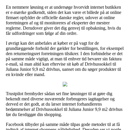
En nemmere løsning er at undersøge hvorvidt internet butikken
er e-mærke godkendt, siden det kan være et billede på at online
firmaet opfylder de officielle danske regler, udover at online
forretningen af og til monitoreres af eksperter der mestrer
reglerne. Derudover giver det dig genvej til opbakning, hvis du
får udfordringer som følge af din ordre.
I øvrigt kan det anbefales at køber er på vagt for de
grundlæggende forhold der gælder for bestillingen, for eksempel
den returneringsret forretningen tilsikrer. I den forbindelse er det
på samme måde vigtigt, at man til enhver tid bevarer sin faktura
e-mail, så man altid kan eftervise sit køb af Drivhussokkel til
Juliana Junior 9,9 m2 drivhus, uanset om du søger produkter til
en kvinde eller mand.
Trustpilot frembyder sådan set fine løsninger til at gøre dig
bekendt med diverse nuværende forbrugeres iagttagelser og
derved er det godt, at du læser internet forhandlerens
bedømmelser af Drivhussokkel til Juliana Junior 9,9 m2 drivhus
før du færdiggør din shopping.
Facebook tilbyder på samme måde tilpas gode metoder til at få
indtryk af internet shoppens pålidelighed. Desuden ser vi nogle