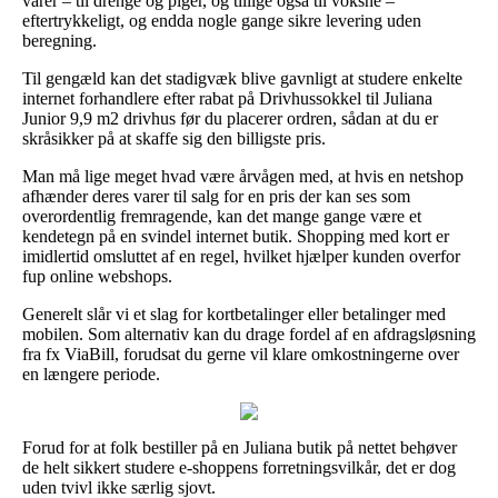
varer – til drenge og piger, og tillige også til voksne –
eftertrykkeligt, og endda nogle gange sikre levering uden
beregning.
Til gengæld kan det stadigvæk blive gavnligt at studere enkelte
internet forhandlere efter rabat på Drivhussokkel til Juliana
Junior 9,9 m2 drivhus før du placerer ordren, sådan at du er
skråsikker på at skaffe sig den billigste pris.
Man må lige meget hvad være årvågen med, at hvis en netshop
afhænder deres varer til salg for en pris der kan ses som
overordentlig fremragende, kan det mange gange være et
kendetegn på en svindel internet butik. Shopping med kort er
imidlertid omsluttet af en regel, hvilket hjælper kunden overfor
fup online webshops.
Generelt slår vi et slag for kortbetalinger eller betalinger med
mobilen. Som alternativ kan du drage fordel af en afdragsløsning
fra fx ViaBill, forudsat du gerne vil klare omkostningerne over
en længere periode.
Forud for at folk bestiller på en Juliana butik på nettet behøver
de helt sikkert studere e-shoppens forretningsvilkår, det er dog
uden tvivl ikke særlig sjovt.