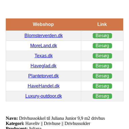
Webshop
Link
Blomsterverden.dk
Besøg
MoreLand.dk
Besøg
Texas.dk
Besøg
Haveglad.dk
Besøg
Plantetorvet.dk
Besøg
HaveHandel.dk
Besøg
Luxury-outdoor.dk
Besøg
Navn:
Drivhussokkel til Juliana Junior 9,9 m2 drivhus
Kategori:
Haveliv || Drivhuse || Drivhussokler
Producent:
Juliana