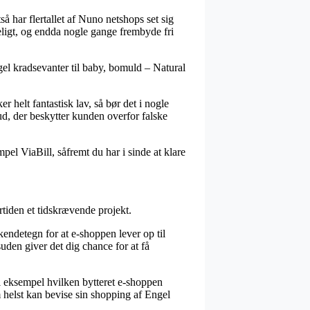
så har flertallet af Nuno netshops set sig
teligt, og endda nogle gange frembyde fri
ngel kradsevanter til baby, bomuld – Natural
r helt fantastisk lav, så bør det i nogle
ud, der beskytter kunden overfor falske
el ViaBill, såfremt du har i sinde at klare
tiden et tidskrævende projekt.
kendetegn for at e-shoppen lever op til
uden giver det dig chance for at få
il eksempel hvilken bytteret e-shoppen
om helst kan bevise sin shopping af Engel