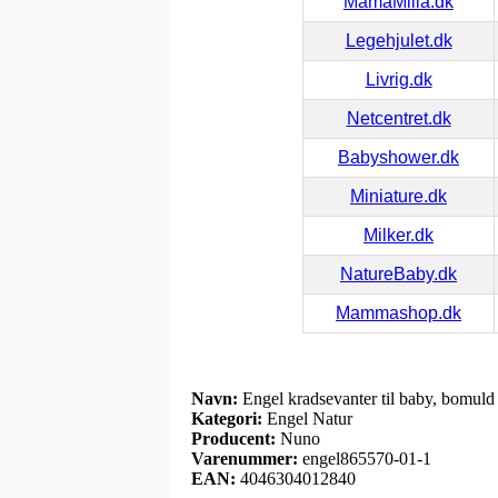
MamaMilla.dk
Legehjulet.dk
Livrig.dk
Netcentret.dk
Babyshower.dk
Miniature.dk
Milker.dk
NatureBaby.dk
Mammashop.dk
Navn:
Engel kradsevanter til baby, bomuld
Kategori:
Engel Natur
Producent:
Nuno
Varenummer:
engel865570-01-1
EAN:
4046304012840