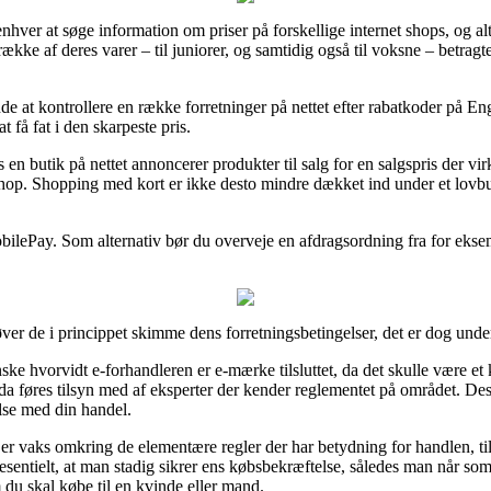
nhver at søge information om priser på forskellige internet shops, og alt
række af deres varer – til juniorer, og samtidig også til voksne – betrag
ende at kontrollere en række forretninger på nettet efter rabatkoder på E
t få fat i den skarpeste pris.
 butik på nettet annoncerer produkter til salg for en salgspris der virke
-shop. Shopping med kort er ikke desto mindre dækket ind under et lovb
bilePay. Som alternativ bør du overveje en afdragsordning fra for eksemp
r de i princippet skimme dens forretningsbetingelser, det er dog under
ske hvorvidt e-forhandleren er e-mærke tilsluttet, da det skulle være et 
a føres tilsyn med af eksperter der kender reglementet på området. Des
lse med din handel.
n er vaks omkring de elementære regler der har betydning for handlen, t
essesentielt, at man stadig sikrer ens købsbekræftelse, således man når s
 du skal købe til en kvinde eller mand.