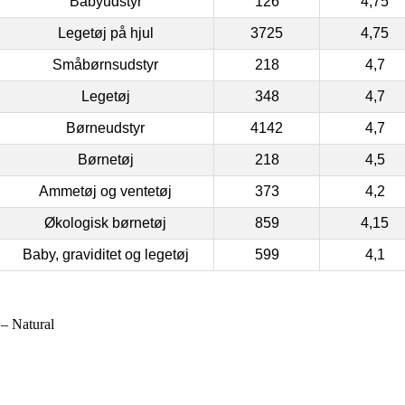
Babyudstyr
126
4,75
Legetøj på hjul
3725
4,75
Småbørnsudstyr
218
4,7
Legetøj
348
4,7
Børneudstyr
4142
4,7
Børnetøj
218
4,5
Ammetøj og ventetøj
373
4,2
Økologisk børnetøj
859
4,15
Baby, graviditet og legetøj
599
4,1
 – Natural