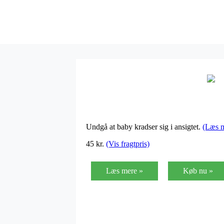
Undgå at baby kradser sig i ansigtet.
(Læs 
45
kr.
(Vis fragtpris)
Læs mere »
Køb nu »