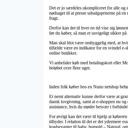
Det er jo særdeles ukompliceret for alle og e
nødsaget til at presse udsalgspriserne på en 
fragt.
Derfor kan det til hver en tid vise sig lønn
før du køber, så man er usvigeligt sikker på a
Man skal blot være omhyggelig med, at hvis en
tilfælde være en indikator for en svindel e
online butikker.
Vi anbefaler køb med betalingskort eller Mo
beløbet over flere uger.
Inden folk køber hos en Nuno netshop behøve
Et nemt alternativ kunne derfor være at gran
dansk lovgivning, samt at e-shoppen nu og d
assistance, hvis du møder besvær i forbinde
For øvrigt kan det være til hjælp at købere
tilbyder. I relation til det er det ydermere 
kradsevanter til baby, bomuld – Natural, om