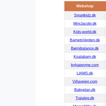
Webshop
Smartkidz.dk
MiniJacobi.dk
Kids-world.dk
BarnetsVerden.dk
Børnibalance.dk
Koalabarn.dk
byhappyme.com
LIAMS.dk
Villavejen.com
Babyplan.dk
Tralaleg.dk