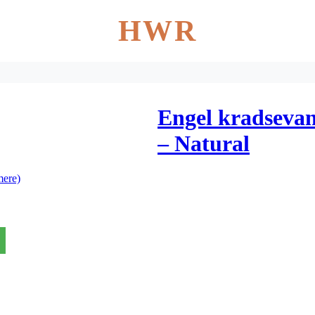
HWR
Engel kradsevan
– Natural
mere)