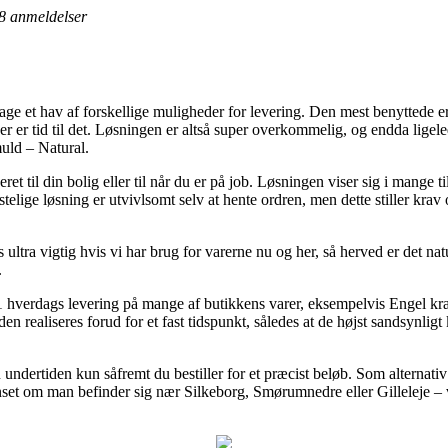
8
anmeldelser
age et hav af forskellige muligheder for levering. Den mest benyttede er
r er tid til det. Løsningen er altså super overkommelig, og endda ligele
uld – Natural.
t til din bolig eller til når du er på job. Løsningen viser sig i mange t
lige løsning er utvivlsomt selv at hente ordren, men dette stiller krav 
ultra vigtig hvis vi har brug for varerne nu og her, så herved er det nat
.
 hverdags levering på mange af butikkens varer, eksempelvis Engel kra
en realiseres forud for et fast tidspunkt, således at de højst sandsynligt 
n undertiden kun såfremt du bestiller for et præcist beløb. Som alterna
uanset om man befinder sig nær Silkeborg, Smørumnedre eller Gilleleje – vi