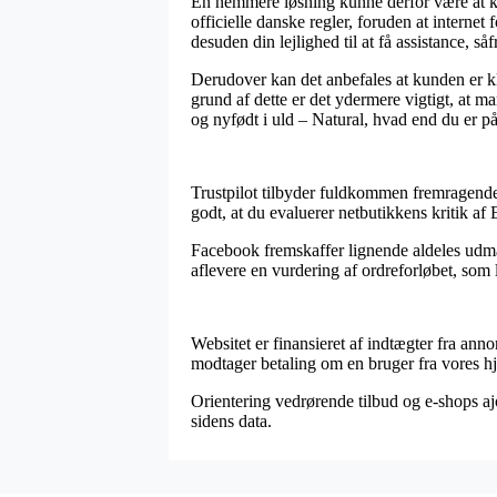
En nemmere løsning kunne derfor være at kon
officielle danske regler, foruden at intern
desuden din lejlighed til at få assistance, s
Derudover kan det anbefales at kunden er kl
grund af dette er det ydermere vigtigt, at m
og nyfødt i uld – Natural, hvad end du er på
Trustpilot tilbyder fuldkommen fremragende 
godt, at du evaluerer netbutikkens kritik af
Facebook fremskaffer lignende aldeles udmær
aflevere en vurdering af ordreforløbet, som li
Websitet er finansieret af indtægter fra ann
modtager betaling om en bruger fra vores h
Orientering vedrørende tilbud og e-shops ajo
sidens data.