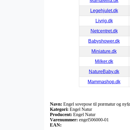
MamaMilla.dk
Legehjulet.dk
Livrig.dk
Netcentret.dk
Babyshower.dk
Miniature.dk
Milker.dk
NatureBaby.dk
Mammashop.dk
Navn:
Engel sovepose til præmatur og nyfød
Kategori:
Engel Natur
Producent:
Engel Natur
Varenummer:
engel506000-01
EAN: