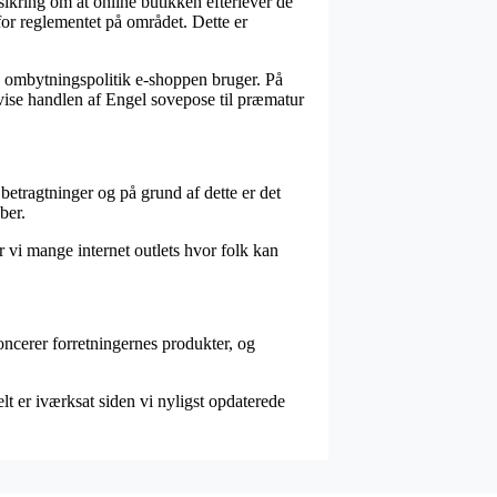
ikring om at online butikken efterlever de
for reglementet på området. Dette er
en ombytningspolitik e-shoppen bruger. På
evise handlen af Engel sovepose til præmatur
etragtninger og på grund af dette er det
ber.
 vi mange internet outlets hvor folk kan
oncerer forretningernes produkter, og
lt er iværksat siden vi nyligst opdaterede