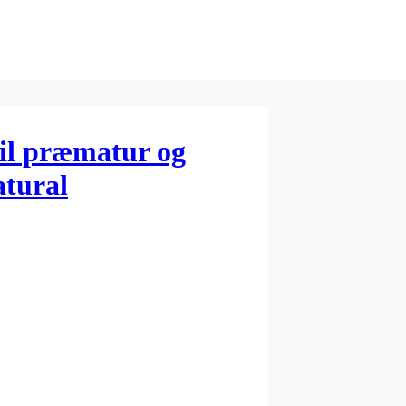
til præmatur og
atural