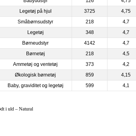
Babyudstyr
126
4,75
Legetøj på hjul
3725
4,75
Småbørnsudstyr
218
4,7
Legetøj
348
4,7
Børneudstyr
4142
4,7
Børnetøj
218
4,5
Ammetøj og ventetøj
373
4,2
Økologisk børnetøj
859
4,15
Baby, graviditet og legetøj
599
4,1
t i uld – Natural