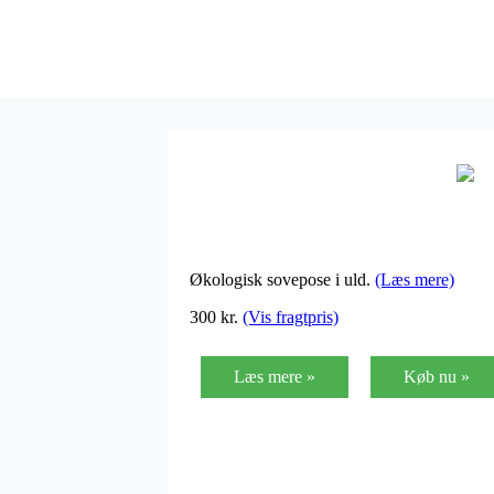
Økologisk sovepose i uld.
(Læs mere)
300
kr.
(Vis fragtpris)
Læs mere »
Køb nu »