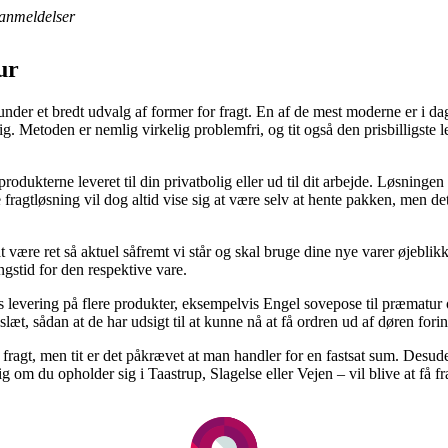
anmeldelser
ur
under et bredt udvalg af former for fragt. En af de mest moderne er i da
g. Metoden er nemlig virkelig problemfri, og tit også den prisbilligste 
odukterne leveret til din privatbolig eller ud til dit arbejde. Løsningen
e fragtløsning vil dog altid vise sig at være selv at hente pakken, men de
være ret så aktuel såfremt vi står og skal bruge dine nye varer øjeblikkel
gstid for den respektive vare.
s levering på flere produkter, eksempelvis Engel sovepose til præmatur o
læt, sådan at de har udsigt til at kunne nå at få ordren ud af døren fori
ri fragt, men tit er det påkrævet at man handler for en fastsat sum. Desu
g om du opholder sig i Taastrup, Slagelse eller Vejen – vil blive at få fra