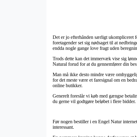
Det er jo efterhånden særligt ukompliceret for
foretagender set sig nødsaget til at nedbrin
endda nogle gange love fragt uden beregnin
Trods dette kan det immervæk vise sig lønne
Natural forud for at du gennemfører din best
Man må ikke desto mindre være omhyggelig med
for det meste være et faresignal om en bedra
online butikker.
Generelt foreslår vi køb med gængse betali
du gerne vil godtgøre beløbet i flere bidder.
Før nogen bestiller i en Engel Natur intern
interessant.