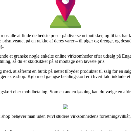
 os alle at finde de bedste priser på diverse netbutikker, og til tak har 
ge prisniveauet på en række af deres varer – til piger og drenge, og desu
g.
nde at granske nogle enkelte online virksomheder efter udsalg på Enge
illing, så du er skudsikker på at modtage den laveste pris.
, at såfremt en butik på nettet tilbyder produkter til salg for en salgs
gerisk e-shop. Køb med gængse betalingskort er i hvert fald inkluderet 
ngskort eller mobilbetaling. Som en anden løsning kan du vælge en afdr
et shop behøver man uden tvivl studere virksomhedens forretningsvilkår, 