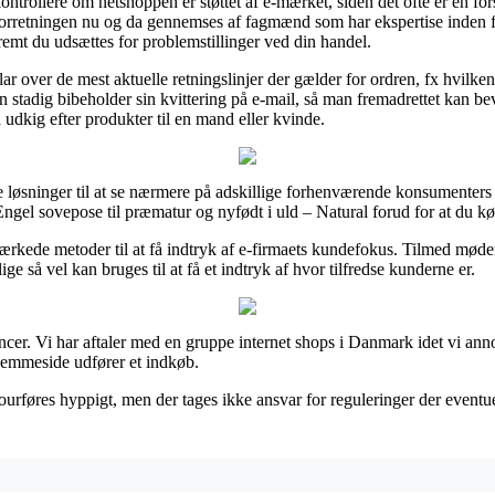
trollere om netshoppen er støttet af e-mærket, siden det ofte er en fors
et forretningen nu og da gennemses af fagmænd som har ekspertise inden 
åfremt du udsættes for problemstillinger ved din handel.
ar over de mest aktuelle retningslinjer der gælder for ordren, fx hvilk
an stadig bibeholder sin kvittering på e-mail, så man fremadrettet kan b
 udkig efter produkter til en mand eller kvinde.
løsninger til at se nærmere på adskillige forhenværende konsumenters b
 Engel sovepose til præmatur og nyfødt i uld – Natural forud for at du kø
kede metoder til at få indtryk af e-firmaets kundefokus. Tilmed møder
ge så vel kan bruges til at få et indtryk af hvor tilfredse kunderne er.
oncer. Vi har aftaler med en gruppe internet shops i Danmark idet vi ann
jemmeside udfører et indkøb.
urføres hyppigt, men der tages ikke ansvar for reguleringer der eventue