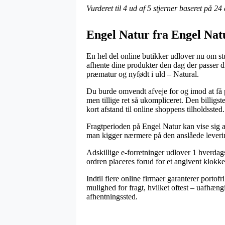
Vurderet til
4
ud af 5 stjerner baseret på
24
Engel Natur fra Engel Nat
En hel del online butikker udlover nu om st
afhente dine produkter den dag der passer di
præmatur og nyfødt i uld – Natural.
Du burde omvendt afveje for og imod at få pr
men tillige ret så ukompliceret. Den billigst
kort afstand til online shoppens tilholdssted.
Fragtperioden på Engel Natur kan vise sig at 
man kigger nærmere på den anslåede leverin
Adskillige e-forretninger udlover 1 hverdag
ordren placeres forud for et angivent klokkes
Indtil flere online firmaer garanterer portof
mulighed for fragt, hvilket oftest – uafhængi
afhentningssted.