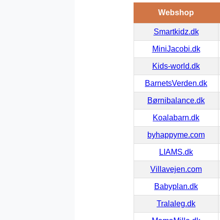
Webshop
Smartkidz.dk
MiniJacobi.dk
Kids-world.dk
BarnetsVerden.dk
Børnibalance.dk
Koalabarn.dk
byhappyme.com
LIAMS.dk
Villavejen.com
Babyplan.dk
Tralaleg.dk