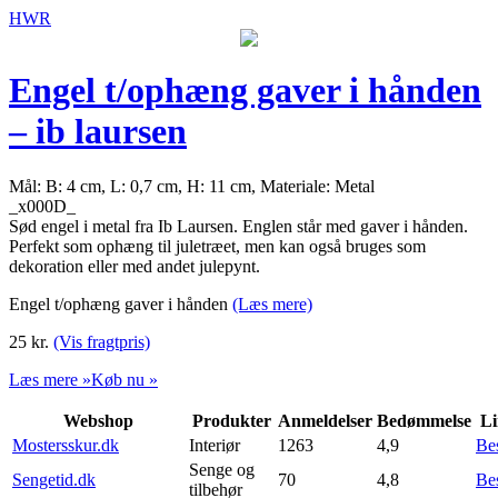
HWR
Engel t/ophæng gaver i hånden
– ib laursen
Mål: B: 4 cm, L: 0,7 cm, H: 11 cm, Materiale: Metal
_x000D_
Sød engel i metal fra Ib Laursen. Englen står med gaver i hånden.
Perfekt som ophæng til juletræet, men kan også bruges som
dekoration eller med andet julepynt.
Engel t/ophæng gaver i hånden
(Læs mere)
25
kr.
(Vis fragtpris)
Læs mere »
Køb nu »
Webshop
Produkter
Anmeldelser
Bedømmelse
Li
Mostersskur.dk
Interiør
1263
4,9
Be
Senge og
Sengetid.dk
70
4,8
Be
tilbehør