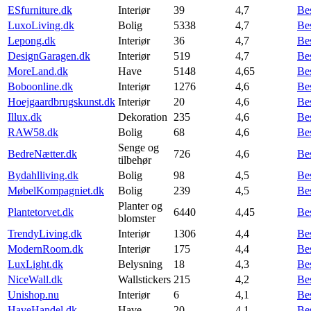
ESfurniture.dk
Interiør
39
4,7
Be
LuxoLiving.dk
Bolig
5338
4,7
Be
Lepong.dk
Interiør
36
4,7
Be
DesignGaragen.dk
Interiør
519
4,7
Be
MoreLand.dk
Have
5148
4,65
Be
Boboonline.dk
Interiør
1276
4,6
Be
Hoejgaardbrugskunst.dk
Interiør
20
4,6
Be
Illux.dk
Dekoration
235
4,6
Be
RAW58.dk
Bolig
68
4,6
Be
Senge og
BedreNætter.dk
726
4,6
Be
tilbehør
Bydahlliving.dk
Bolig
98
4,5
Be
MøbelKompagniet.dk
Bolig
239
4,5
Be
Planter og
Plantetorvet.dk
6440
4,45
Be
blomster
TrendyLiving.dk
Interiør
1306
4,4
Be
ModernRoom.dk
Interiør
175
4,4
Be
LuxLight.dk
Belysning
18
4,3
Be
NiceWall.dk
Wallstickers
215
4,2
Be
Unishop.nu
Interiør
6
4,1
Be
HaveHandel.dk
Have
20
4,1
Be