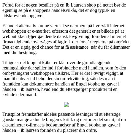
Forud for at nogen bestiller på en Ib Laursen shop på nettet bør de
egentlig se på e-shoppens handelsvilkår, det er dog typisk en
tidskrævende opgave.
Et andet alternativ kunne være at se nærmere på hvorvidt internet
webshoppen er e-mærket, eftersom det generelt er et billede på at
webbutikken føjer gældende dansk lovgivning, foruden at internet
firmaet løbende overvåges af fagfolk der forstår reglerne på området.
Det er en rigtig god chance for at få assistance, når du får dilemmaer
med din bestilling.
Tillige er det klogt at køber er klar over de grundlæggende
retningslinjer der spiller ind i forbindelse med handlen, som fx den
ombytningsret webshoppen tilsikrer. Her er det i øvrigt vigtigt, at
man til enhver tid beholder sin ordrekvittering, således man i
fremtiden kan dokumentere handlen af Engel t/ophæng gaver i
hånden – ib laursen, hvad end du efterspørger produkter til en
kvinde eller mand.
Trustpilot fremskaffer aldeles passende løsninger til at eftersøge
ganske mange aktuelle brugeres kritik og derfor er det smart, at du
eksaminerer e-firmaets bedømmelser af Engel t/ophæng gaver i
hånden – ib laursen forinden du placerer din ordre.