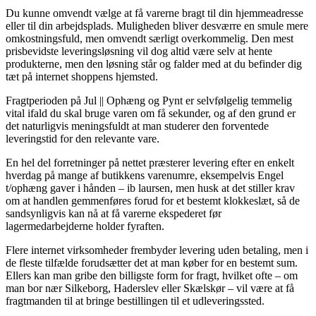
Du kunne omvendt vælge at få varerne bragt til din hjemmeadresse
eller til din arbejdsplads. Muligheden bliver desværre en smule mere
omkostningsfuld, men omvendt særligt overkommelig. Den mest
prisbevidste leveringsløsning vil dog altid være selv at hente
produkterne, men den løsning står og falder med at du befinder dig
tæt på internet shoppens hjemsted.
Fragtperioden på Jul || Ophæng og Pynt er selvfølgelig temmelig
vital ifald du skal bruge varen om få sekunder, og af den grund er
det naturligvis meningsfuldt at man studerer den forventede
leveringstid for den relevante vare.
En hel del forretninger på nettet præsterer levering efter en enkelt
hverdag på mange af butikkens varenumre, eksempelvis Engel
t/ophæng gaver i hånden – ib laursen, men husk at det stiller krav
om at handlen gemmenføres forud for et bestemt klokkeslæt, så de
sandsynligvis kan nå at få varerne ekspederet før
lagermedarbejderne holder fyraften.
Flere internet virksomheder frembyder levering uden betaling, men i
de fleste tilfælde forudsætter det at man køber for en bestemt sum.
Ellers kan man gribe den billigste form for fragt, hvilket ofte – om
man bor nær Silkeborg, Haderslev eller Skælskør – vil være at få
fragtmanden til at bringe bestillingen til et udleveringssted.