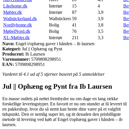
Likehome.dk
Interiør
15
4
Be
Møbler.dk
Interiør
87
3,9
Be
Wallstickerland.dk
Wallstickers
59
3,9
Be
Nordlyhome.dk
Bolig
41
3,8
Be
MøbelNord.dk
Bolig
76
3,5
Be
XL-Møbler.dk
Interiør
211
3,3
Be
Navn:
Engel t/ophæng gaver i hånden – ib laursen
Kategori:
Jul || Ophæng og Pynt
Producent:
Ib Laursen
Varenummer:
5709898298951
EAN:
5709898298951
Vurderet til
4.1
ud af 5 stjerner baseret på
5
anmeldelser
Jul || Ophæng og Pynt fra Ib Laursen
En masse outlets på nettet frembyder nu om dage en lang række
forskellige leveringstyper. En favorit er nu om stunder at få leveret til
en pakkeshop, hvor du så nemt kan hente dine varer på et valgfrit
tidspunkt. Den er nemlig super let, og tit desuden den prisbilligste
metode til levering ved køb af Engel t/ophæng gaver i hånden – ib
laursen.