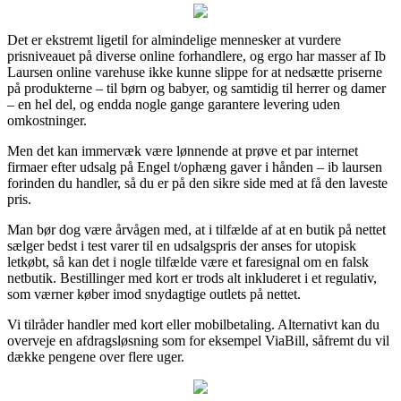
Det er ekstremt ligetil for almindelige mennesker at vurdere
prisniveauet på diverse online forhandlere, og ergo har masser af Ib
Laursen online varehuse ikke kunne slippe for at nedsætte priserne
på produkterne – til børn og babyer, og samtidig til herrer og damer
– en hel del, og endda nogle gange garantere levering uden
omkostninger.
Men det kan immervæk være lønnende at prøve et par internet
firmaer efter udsalg på Engel t/ophæng gaver i hånden – ib laursen
forinden du handler, så du er på den sikre side med at få den laveste
pris.
Man bør dog være årvågen med, at i tilfælde af at en butik på nettet
sælger bedst i test varer til en udsalgspris der anses for utopisk
letkøbt, så kan det i nogle tilfælde være et faresignal om en falsk
netbutik. Bestillinger med kort er trods alt inkluderet i et regulativ,
som værner køber imod snydagtige outlets på nettet.
Vi tilråder handler med kort eller mobilbetaling. Alternativt kan du
overveje en afdragsløsning som for eksempel ViaBill, såfremt du vil
dække pengene over flere uger.