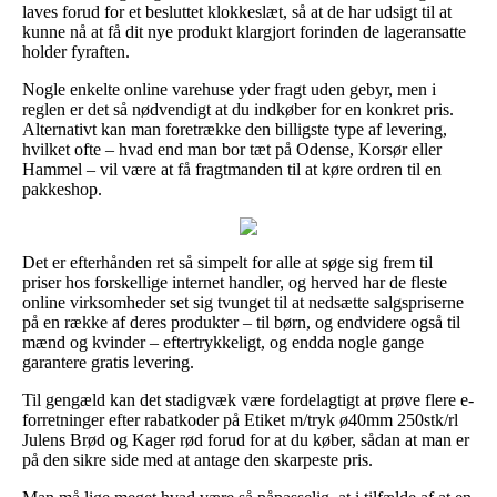
laves forud for et besluttet klokkeslæt, så at de har udsigt til at
kunne nå at få dit nye produkt klargjort forinden de lageransatte
holder fyraften.
Nogle enkelte online varehuse yder fragt uden gebyr, men i
reglen er det så nødvendigt at du indkøber for en konkret pris.
Alternativt kan man foretrække den billigste type af levering,
hvilket ofte – hvad end man bor tæt på Odense, Korsør eller
Hammel – vil være at få fragtmanden til at køre ordren til en
pakkeshop.
Det er efterhånden ret så simpelt for alle at søge sig frem til
priser hos forskellige internet handler, og herved har de fleste
online virksomheder set sig tvunget til at nedsætte salgspriserne
på en række af deres produkter – til børn, og endvidere også til
mænd og kvinder – eftertrykkeligt, og endda nogle gange
garantere gratis levering.
Til gengæld kan det stadigvæk være fordelagtigt at prøve flere e-
forretninger efter rabatkoder på Etiket m/tryk ø40mm 250stk/rl
Julens Brød og Kager rød forud for at du køber, sådan at man er
på den sikre side med at antage den skarpeste pris.