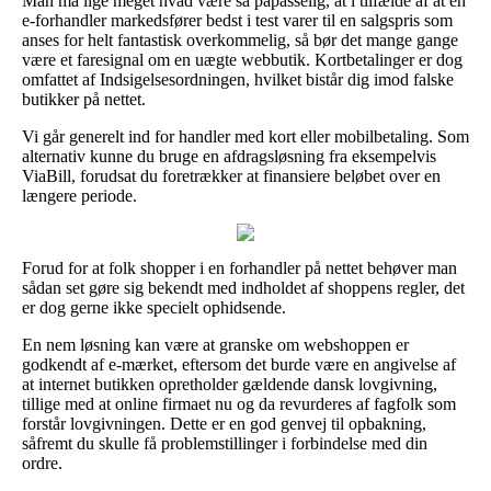
Man må lige meget hvad være så påpasselig, at i tilfælde af at en
e-forhandler markedsfører bedst i test varer til en salgspris som
anses for helt fantastisk overkommelig, så bør det mange gange
være et faresignal om en uægte webbutik. Kortbetalinger er dog
omfattet af Indsigelsesordningen, hvilket bistår dig imod falske
butikker på nettet.
Vi går generelt ind for handler med kort eller mobilbetaling. Som
alternativ kunne du bruge en afdragsløsning fra eksempelvis
ViaBill, forudsat du foretrækker at finansiere beløbet over en
længere periode.
Forud for at folk shopper i en forhandler på nettet behøver man
sådan set gøre sig bekendt med indholdet af shoppens regler, det
er dog gerne ikke specielt ophidsende.
En nem løsning kan være at granske om webshoppen er
godkendt af e-mærket, eftersom det burde være en angivelse af
at internet butikken opretholder gældende dansk lovgivning,
tillige med at online firmaet nu og da revurderes af fagfolk som
forstår lovgivningen. Dette er en god genvej til opbakning,
såfremt du skulle få problemstillinger i forbindelse med din
ordre.