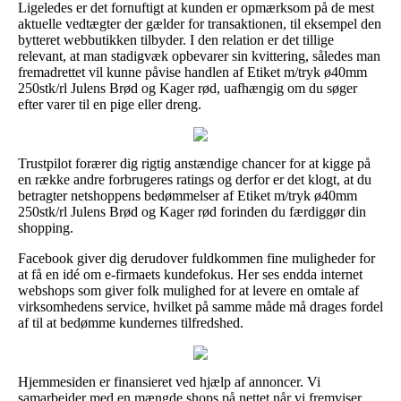
Ligeledes er det fornuftigt at kunden er opmærksom på de mest
aktuelle vedtægter der gælder for transaktionen, til eksempel den
bytteret webbutikken tilbyder. I den relation er det tillige
relevant, at man stadigvæk opbevarer sin kvittering, således man
fremadrettet vil kunne påvise handlen af Etiket m/tryk ø40mm
250stk/rl Julens Brød og Kager rød, uafhængig om du søger
efter varer til en pige eller dreng.
Trustpilot forærer dig rigtig anstændige chancer for at kigge på
en række andre forbrugeres ratings og derfor er det klogt, at du
betragter netshoppens bedømmelser af Etiket m/tryk ø40mm
250stk/rl Julens Brød og Kager rød forinden du færdiggør din
shopping.
Facebook giver dig derudover fuldkommen fine muligheder for
at få en idé om e-firmaets kundefokus. Her ses endda internet
webshops som giver folk mulighed for at levere en omtale af
virksomhedens service, hvilket på samme måde må drages fordel
af til at bedømme kundernes tilfredshed.
Hjemmesiden er finansieret ved hjælp af annoncer. Vi
samarbejder med en mængde shops på nettet når vi fremviser