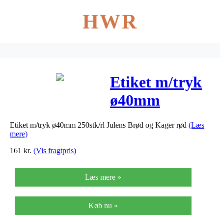
HWR
Etiket m/tryk
ø40mm
250stk/rl
Etiket m/tryk ø40mm 250stk/rl Julens Brød og Kager rød
(Læs
Julens Brød og
mere)
Kager rød
161
kr.
(Vis fragtpris)
Læs mere »
Køb nu »