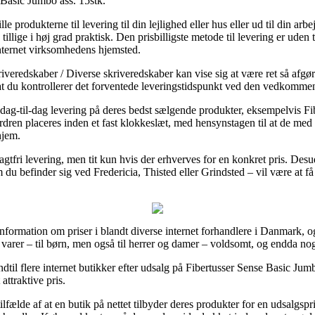
 Basic Jumbo ass. 15stk.
e produkterne til levering til din lejlighed eller hus eller ud til din ar
llige i høj grad praktisk. Den prisbilligste metode til levering er uden 
internet virksomhedens hjemsted.
riveredskaber / Diverse skriveredskaber kan vise sig at være ret så afg
e at du kontrollerer det forventede leveringstidspunkt ved den vedkomme
til dag-til-dag levering på deres bedst sælgende produkter, eksempelvis 
dren placeres inden et fast klokkeslæt, med hensynstagen til at de med 
hjem.
ragtfri levering, men tit kun hvis der erhverves for en konkret pris. De
m du befinder sig ved Fredericia, Thisted eller Grindsted – vil være at få
e information om priser i blandt diverse internet forhandlere i Danmark, 
es varer – til børn, men også til herrer og damer – voldsomt, og endda nog
indtil flere internet butikker efter udsalg på Fibertusser Sense Basic Ju
attraktive pris.
ilfælde af at en butik på nettet tilbyder deres produkter for en udsalgspr