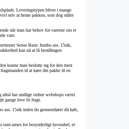
bejdsplads. Leveringstypen bliver i mange
tvivl selv at hente pakken, som dog stiller
ørende når man har behov for varerne om et
nde vare.
Fibertusser Sense Basic Jumbo ass. 15stk,
sikkerhed kan nå at få bestillingen
suden kunne man beslutte sig for den mest
 fragtmanden til at køre din pakke til en
og altså har utallige online webshops været
le gange love fri fragt.
mbo ass. 15stk inden du gennemfører dit køb,
is som anses for besynderligt favorabel, er