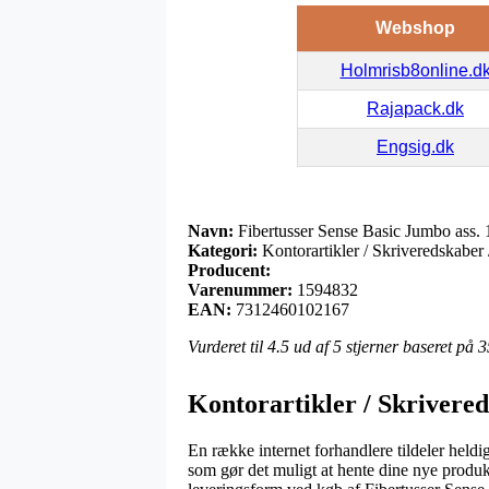
Webshop
Holmrisb8online.d
Rajapack.dk
Engsig.dk
Navn:
Fibertusser Sense Basic Jumbo ass. 
Kategori:
Kontorartikler / Skriveredskaber 
Producent:
Varenummer:
1594832
EAN:
7312460102167
Vurderet til
4.5
ud af 5 stjerner baseret på
3
Kontorartikler / Skrivered
En række internet forhandlere tildeler heldig
som gør det muligt at hente dine nye produk