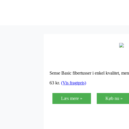
Sense Basic fibertusser i enkel kvalitet, me
63
kr.
(Vis fragtpris)
Læs mere »
Køb nu »