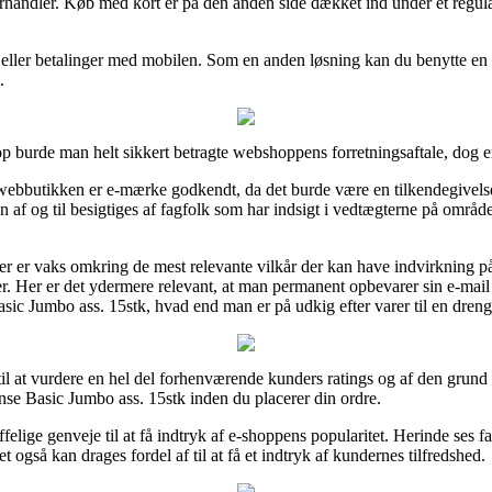
forhandler. Køb med kort er på den anden side dækket ind under et regul
t eller betalinger med mobilen. Som en anden løsning kan du benytte en l
.
 burde man helt sikkert betragte webshoppens forretningsaftale, dog er d
webbutikken er e-mærke godkendt, da det burde være en tilkendegivelse
 af og til besigtiges af fagfolk som har indsigt i vedtægterne på området
.
er er vaks omkring de mest relevante vilkår der kan have indvirkning på
. Her er det ydermere relevant, at man permanent opbevarer sin e-mail 
asic Jumbo ass. 15stk, hvad end man er på udkig efter varer til en dreng 
 til at vurdere en hel del forhenværende kunders ratings og af den grun
se Basic Jumbo ass. 15stk inden du placerer din ordre.
felige genveje til at få indtryk af e-shoppens popularitet. Herinde ses f
 også kan drages fordel af til at få et indtryk af kundernes tilfredshed.