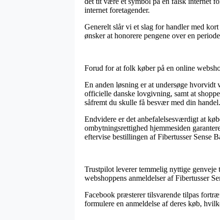
det tit være et symbol på en falsk internet 
internet foretagender.
Generelt slår vi et slag for handler med kor
ønsker at honorere pengene over en periode
Forud for at folk køber på en online webshop
En anden løsning er at undersøge hvorvidt 
officielle danske lovgivning, samt at shoppen
såfremt du skulle få besvær med din handel
Endvidere er det anbefalelsesværdigt at køb
ombytningsrettighed hjemmesiden garanterer
eftervise bestillingen af Fibertusser Sense B
Trustpilot leverer temmelig nyttige genveje
webshoppens anmeldelser af Fibertusser Sen
Facebook præsterer tilsvarende tilpas fortræf
formulere en anmeldelse af deres køb, hvilket