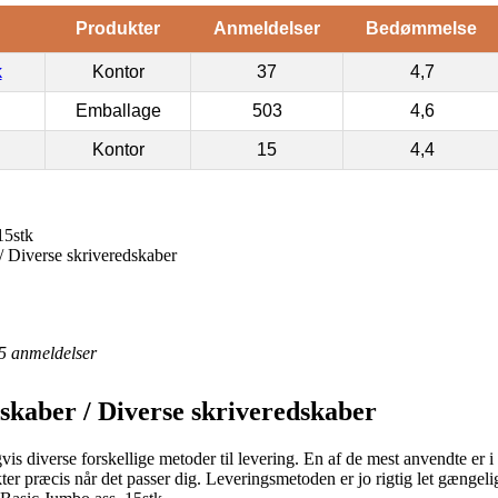
Produkter
Anmeldelser
Bedømmelse
k
Kontor
37
4,7
Emballage
503
4,6
Kontor
15
4,4
15stk
/ Diverse skriveredskaber
5
anmeldelser
skaber / Diverse skriveredskaber
vis diverse forskellige metoder til levering. En af de mest anvendte er i 
ter præcis når det passer dig. Leveringsmetoden er jo rigtig let gængeli