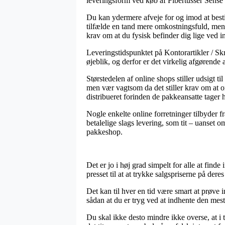
leveringsform ved køb af Fibertusser Sense
Du kan ydermere afveje for og imod at bestill
tilfælde en tand mere omkostningsfuld, men ti
krav om at du fysisk befinder dig lige ved 
Leveringstidspunktet på Kontorartikler / Sk
øjeblik, og derfor er det virkelig afgørend
Størstedelen af online shops stiller udsigt 
men vær vagtsom da det stiller krav om at or
distribueret forinden de pakkeansatte tager 
Nogle enkelte online forretninger tilbyder f
betalelige slags levering, som tit – uanset o
pakkeshop.
Det er jo i høj grad simpelt for alle at find
presset til at at trykke salgspriserne på der
Det kan til hver en tid være smart at prøve 
sådan at du er tryg ved at indhente den mest 
Du skal ikke desto mindre ikke overse, at i t