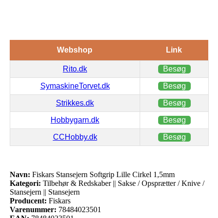
Webshop
Link
Rito.dk
Besøg
SymaskineTorvet.dk
Besøg
Strikkes.dk
Besøg
Hobbygarn.dk
Besøg
CCHobby.dk
Besøg
Navn:
Fiskars Stansejern Softgrip Lille Cirkel 1,5mm
Kategori:
Tilbehør & Redskaber || Sakse / Opsprætter / Knive /
Stansejern || Stansejern
Producent:
Fiskars
Varenummer:
78484023501