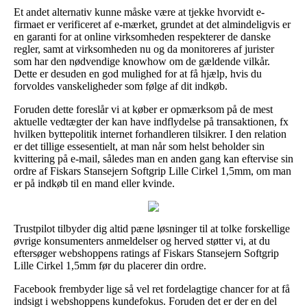
Et andet alternativ kunne måske være at tjekke hvorvidt e-
firmaet er verificeret af e-mærket, grundet at det almindeligvis er
en garanti for at online virksomheden respekterer de danske
regler, samt at virksomheden nu og da monitoreres af jurister
som har den nødvendige knowhow om de gældende vilkår.
Dette er desuden en god mulighed for at få hjælp, hvis du
forvoldes vanskeligheder som følge af dit indkøb.
Foruden dette foreslår vi at køber er opmærksom på de mest
aktuelle vedtægter der kan have indflydelse på transaktionen, fx
hvilken byttepolitik internet forhandleren tilsikrer. I den relation
er det tillige essesentielt, at man når som helst beholder sin
kvittering på e-mail, således man en anden gang kan eftervise sin
ordre af Fiskars Stansejern Softgrip Lille Cirkel 1,5mm, om man
er på indkøb til en mand eller kvinde.
Trustpilot tilbyder dig altid pæne løsninger til at tolke forskellige
øvrige konsumenters anmeldelser og herved støtter vi, at du
eftersøger webshoppens ratings af Fiskars Stansejern Softgrip
Lille Cirkel 1,5mm før du placerer din ordre.
Facebook frembyder lige så vel ret fordelagtige chancer for at få
indsigt i webshoppens kundefokus. Foruden det er der en del