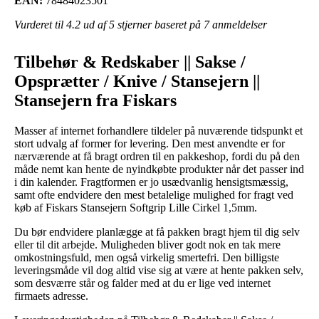
EAN:
78484023501
Vurderet til
4.2
ud af 5 stjerner baseret på
7
anmeldelser
Tilbehør & Redskaber || Sakse /
Opsprætter / Knive / Stansejern ||
Stansejern fra Fiskars
Masser af internet forhandlere tildeler på nuværende tidspunkt et
stort udvalg af former for levering. Den mest anvendte er for
nærværende at få bragt ordren til en pakkeshop, fordi du på den
måde nemt kan hente de nyindkøbte produkter når det passer ind
i din kalender. Fragtformen er jo usædvanlig hensigtsmæssig,
samt ofte endvidere den mest betalelige mulighed for fragt ved
køb af Fiskars Stansejern Softgrip Lille Cirkel 1,5mm.
Du bør endvidere planlægge at få pakken bragt hjem til dig selv
eller til dit arbejde. Muligheden bliver godt nok en tak mere
omkostningsfuld, men også virkelig smertefri. Den billigste
leveringsmåde vil dog altid vise sig at være at hente pakken selv,
som desværre står og falder med at du er lige ved internet
firmaets adresse.