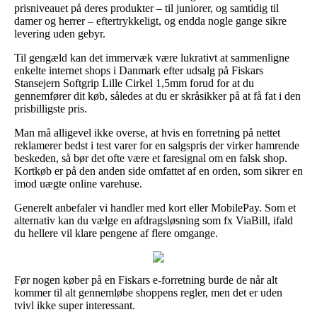
prisniveauet på deres produkter – til juniorer, og samtidig til
damer og herrer – eftertrykkeligt, og endda nogle gange sikre
levering uden gebyr.
Til gengæld kan det immervæk være lukrativt at sammenligne
enkelte internet shops i Danmark efter udsalg på Fiskars
Stansejern Softgrip Lille Cirkel 1,5mm forud for at du
gennemfører dit køb, således at du er skråsikker på at få fat i den
prisbilligste pris.
Man må alligevel ikke overse, at hvis en forretning på nettet
reklamerer bedst i test varer for en salgspris der virker hamrende
beskeden, så bør det ofte være et faresignal om en falsk shop.
Kortkøb er på den anden side omfattet af en orden, som sikrer en
imod uægte online varehuse.
Generelt anbefaler vi handler med kort eller MobilePay. Som et
alternativ kan du vælge en afdragsløsning som fx ViaBill, ifald
du hellere vil klare pengene af flere omgange.
Før nogen køber på en Fiskars e-forretning burde de når alt
kommer til alt gennemløbe shoppens regler, men det er uden
tvivl ikke super interessant.