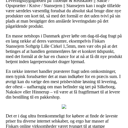
Leveringsdygtigheden på Tilbehør & Redskaber || Sakse /
Opsprætter / Knive / Stansejern || Stansejern kan i nogle tilfælde
være særdeles væsentlig forudsat du absolut skal bruge dine nye
produkter om kort tid, så med det formål er det uden tvivl på sin
plads at man besigtiger den anslåede leveringsdato på det
pågældende produkt.
En masse netshops i Danmark giver løfte om dag-til-dag fragt på
en lang række af deres varenumre, eksempelvis Fiskars
Stansejern Softgrip Lille Cirkel 1,5mm, men vær obs på at det
betinges af at handlen gemmenføres før et konkret tidspunkt,
med det formål at de har en chance for at nå at få dit nye produkt
betjent inden lagerpersonalet drager hjemad.
En række internet handler præsterer fragt uden omkostninger,
men typisk forudsætter det at man indkøber for en præcis sum. I
øvrigt kan du vælge den mest prisbevidste løsning til levering,
der oftest – uafhængig om man befinder sig tæt på Silkeborg,
Nakskov eller Hinnerup – vil være at få fragtfirmaet til at levere
din bestilling til en pakkeshop.
Det er i dag ultra fremkommeligt for købere at finde de laveste
priser fra diverse internet selskaber, og ergo har masser af
Fiskars online virksomheder været tvunget til at stampe