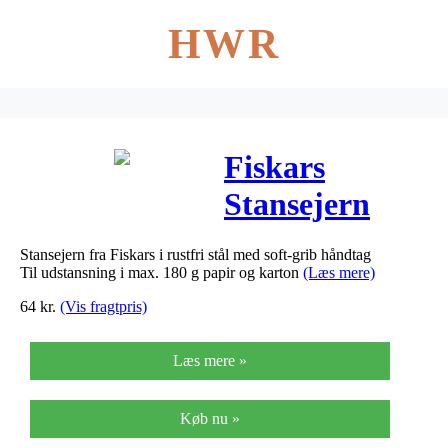
HWR
Fiskars
Stansejern
Softgrip Lille
Stansejern fra Fiskars i rustfri stål med soft-grib håndtag
Cirkel 1,5mm
Til udstansning i max. 180 g papir og karton
(Læs mere)
64
kr.
(Vis fragtpris)
Læs mere »
Køb nu »