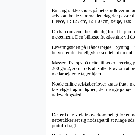
En lang række shops på nettet udlover nu om
selv kan hente varerne den dag der passer d
Fleece, L: 125 cm, B: 150 cm, beige, 1stk.,
Du kan omvendt beslutte dig for at få produk
meget nem. Den billigste fragtløsning vil d
Leveringstiden på Håndarbejde || Syning || St
herved er det tydeligvis essentielt at du d
Masser af shops på nettet tilbyder leverin
200 g/m2, som trods alt stiller krav om at b
medarbejderne tager hjem.
Nogle online selskaber lover gratis fragt, m
kostelige fragtmulighed, der mange gange – h
udleveringssted.
Det er i dag vældig overkommeligt for enhve
netbutikker set sig nødsaget til at tvinge u
portofri fragt.