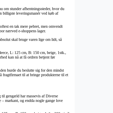
 nu om stunder afhentningssteder, hvor du
n billigste leveringsmanér ved køb af
r oftest en tak mere pebret, men omvendt
 bor nærved e-shoppens lager.
absolut skal bruge varen lige om lidt, så
eece, L: 125 cm, B: 150 cm, beige, 1stk.,
rhed kan nå at få ordren betjent før
uden burde du beslutte sig for den mindst
ragtfirmaet til at bringe produkterne til et
g til gengæld har massevis af Diverse
ksne – markant, og endda nogle gange love