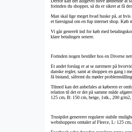
Derfor kan det alligevel blive lønnende at 
forinden du shopper, så du er sikret at få den 
Man skal lige meget hvad huske på, at hvis e
et faresignal om en fup internet shop. Køb m
Vi går generelt ind for køb med betalingskor
klare betalingen senere.
Forinden nogen bestiller hos en Diverse net
Et andet forslag er at se nærmere på hvorvidt
danske regler, samt at shoppen en gang i 
få bistand, såfremt du møder problemstilling
Tilmed kan det anbefales at køberen er omhy
relation til det er det på samme måde afgør
125 cm, B: 150 cm, beige, 1stk., 200 g/m2,
Trustpilot genererer regulære stabile muligh
webshoppens omtaler af Fleece, L: 125 cm, 