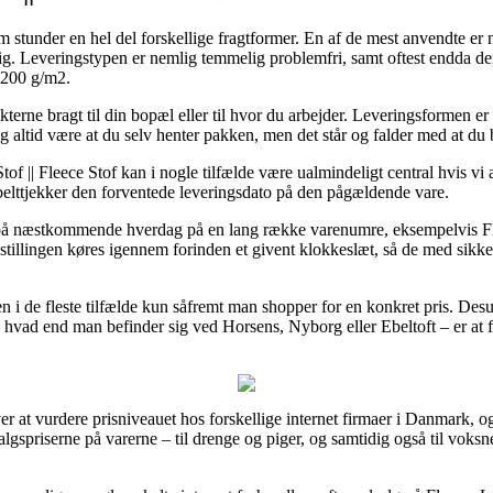
 stunder en hel del forskellige fragtformer. En af de mest anvendte er
ig. Leveringstypen er nemlig temmelig problemfri, samt oftest endda de
 200 g/m2.
terne bragt til din bopæl eller til hvor du arbejder. Leveringsformen e
og altid være at du selv henter pakken, men det står og falder med at du
of || Fleece Stof kan i nogle tilfælde være ualmindeligt central hvis vi 
obbelttjekker den forventede leveringsdato på den pågældende vare.
g på næstkommende hverdag på en lang række varenumre, eksempelvis Fl
estillingen køres igennem forinden et givent klokkeslæt, så de med sikke
en i de fleste tilfælde kun såfremt man shopper for en konkret pris. Des
vad end man befinder sig ved Horsens, Nyborg eller Ebeltoft – er at få f
r at vurdere prisniveauet hos forskellige internet firmaer i Danmark, o
dsalgspriserne på varerne – til drenge og piger, og samtidig også til vo