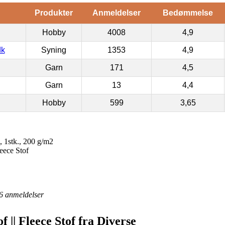
Produkter
Anmeldelser
Bedømmelse
Hobby
4008
4,9
dk
Syning
1353
4,9
Garn
171
4,5
Garn
13
4,4
Hobby
599
3,65
, 1stk., 200 g/m2
leece Stof
6
anmeldelser
f || Fleece Stof fra Diverse