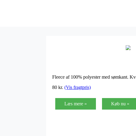
Fleece af 100% polyester med sømkant. Kval
80
kr.
(Vis fragtpris)
Læs mere »
Køb nu »