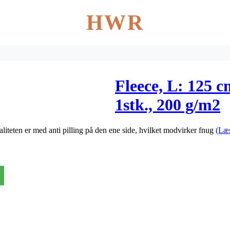
HWR
Fleece, L: 125 c
1stk., 200 g/m2
iteten er med anti pilling på den ene side, hvilket modvirker fnug
(Læ