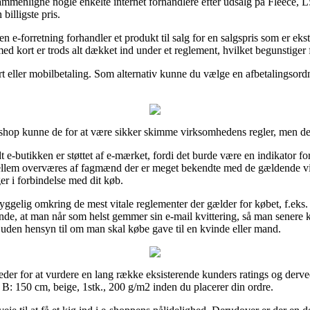
sammenligne nogle enkelte internet forhandlere efter udsalg på Fleece, 
billigste pris.
n e-forretning forhandler et produkt til salg for en salgspris som er eks
ed kort er trods alt dækket ind under et reglement, hvilket begunstiger f
t eller mobilbetaling. Som alternativ kunne du vælge en afbetalingsordn
shop kunne de for at være sikker skimme virksomhedens regler, men det 
 e-butikken er støttet af e-mærket, fordi det burde være en indikator for 
mellem overværes af fagmænd der er meget bekendte med de gældende vil
er i forbindelse med dit køb.
ggelig omkring de mest vitale reglementer der gælder for købet, f.eks. h
ende, at man når som helst gemmer sin e-mail kvittering, så man senere k
 uden hensyn til om man skal købe gave til en kvinde eller mand.
eder for at vurdere en lang række eksisterende kunders ratings og derved
B: 150 cm, beige, 1stk., 200 g/m2 inden du placerer din ordre.