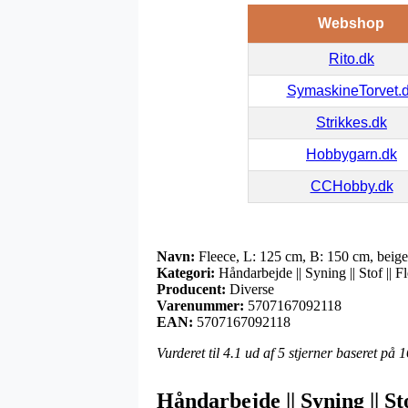
Webshop
Rito.dk
SymaskineTorvet.
Strikkes.dk
Hobbygarn.dk
CCHobby.dk
Navn:
Fleece, L: 125 cm, B: 150 cm, beige
Kategori:
Håndarbejde || Syning || Stof || F
Producent:
Diverse
Varenummer:
5707167092118
EAN:
5707167092118
Vurderet til
4.1
ud af 5 stjerner baseret på
1
Håndarbejde || Syning || Sto