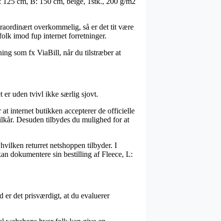
L: 125 cm, B: 150 cm, beige, 1stk., 200 g/m2
traordinært overkommelig, så er det tit være
olk imod fup internet forretninger.
ing som fx ViaBill, når du tilstræber at
er uden tvivl ikke særlig sjovt.
at internet butikken accepterer de officielle
kår. Desuden tilbydes du mulighed for at
vilken returret netshoppen tilbyder. I
an dokumentere sin bestilling af Fleece, L:
 er det prisværdigt, at du evaluerer