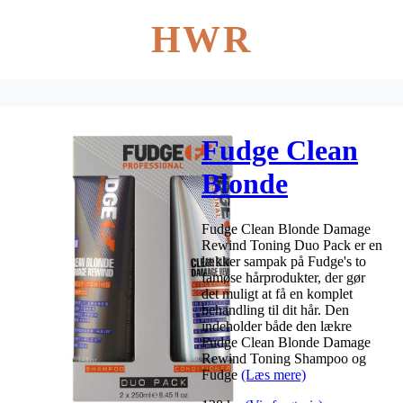
HWR
Fudge Clean
Blonde
Damage
Fudge Clean Blonde Damage
Rewind
Rewind Toning Duo Pack er en
lækker sampak på Fudge's to
Toning Duo
famøse hårprodukter, der gør
det muligt at få en komplet
Pack 2 x 250
behandling til dit hår. Den
indeholder både den lækre
ml
Fudge Clean Blonde Damage
Rewind Toning Shampoo og
Fudge
(Læs mere)