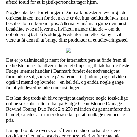
afsted forud for at logistikpersonalet tager hjem.
Nogle enkelte e-forretninger i Danmark præsterer levering uden
omkostninger, men for det meste er det kun gældende hvis man
bestiller for en konkret pris. Alternativt må man gribe den mest
betalelige type af levering, hvilket i mange tilfælde – om du
opholder sig tæt på Kolding, Frederikssund eller Sæby – vil
være at få dem til at bringe dine produkter til et udleveringssted.
Det er jo ualmindeligt nemt for internetbrugere at finde frem til
de bedste priser fra diverse internet shops, og til tak har de fleste
Fudge internet handler i Danmark fundet det nødvendigt at
formindske salgspriserne på varerne – til juniorer, og endvidere
også til mænd og kvinder – en hel del, og endda nogle gange
frembyde levering uden omkostninger.
Det kan dog trods alt blive nyttigt at analysere nogle forskellige
online selskaber efter rabat på Fudge Clean Blonde Damage
Rewind Toning Duo Pack 2 x 250 ml inden du gennemfører din
handel, således at man er skråsikker på at modtage den bedste
pris.
Du bør blot ikke overse, at såfremt en shop forhandler deres
produkter til en udsalgspris der er besynderligt fremragende,