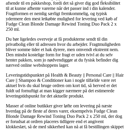
afsende til en pakkeshop, fordi det så giver dig god fleksibilitet
til at kunne afhente varerne når det passer ind i din kalender.
Fragtformen er nemlig særligt fremkommelig, og typisk
ydermere den mest letkøbte mulighed for levering ved køb af
Fudge Clean Blonde Damage Rewind Toning Duo Pack 2 x
250 ml.
Du bør ligeledes overveje at få produkterne sendt til din
privatbolig eller til adressen hvor du arbejder. Fragtmuligheden
bliver somme tider et hak dyrere, men omvendt ekstremt nem.
Den mindst kostelige form for fragt er uden tvivl at du selv
henter pakken, som jo nødvendiggør at du fysisk befinder dig
nærved online webshoppens lager.
Leveringstidspunktet på Health & Beauty || Personal Care || Hair
Care || Shampoo & Conditioner kan i nogle tilfælde være ret
aktuel hvis du skal bruge ordren om kort tid, så herved er det
fuldt ud fornuftigt at man kigger nærmere på det estimerede
leveringstidspunkt for det aktuelle produkt.
Masser af online butikker giver løfte om levering på næste
hverdag på de fleste af deres varer, eksempelvis Fudge Clean
Blonde Damage Rewind Toning Duo Pack 2 x 250 ml, der dog
er forudsat at ordren placeres tidligere end et angivent
klokkeslæt, så de med sikkerhed kan nå at få bestillingen skippet