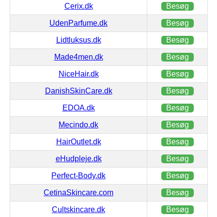
Cerix.dk
Besøg
UdenParfume.dk
Besøg
Lidtluksus.dk
Besøg
Made4men.dk
Besøg
NiceHair.dk
Besøg
DanishSkinCare.dk
Besøg
EDOA.dk
Besøg
Mecindo.dk
Besøg
HairOutlet.dk
Besøg
eHudpleje.dk
Besøg
Perfect-Body.dk
Besøg
CetinaSkincare.com
Besøg
Cultskincare.dk
Besøg