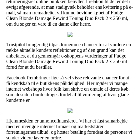
returneringsret online butikken benytter. I relation til det er det i
øvrigt afgørende, at man stadigvæk beholder ens kvittering på e-
mail, så man fremadrettet vil kunne bevidne købet af Fudge
Clean Blonde Damage Rewind Toning Duo Pack 2 x 250 ml,
om du søger en vare til en dame eller herre.
Trustpilot bringer dig tilpas fornemme chancer for at vurdere en
række aktuelle kunders reflektioner og af den grund kan det
anbefales, at du gennemgår e-shoppens vurderinger af Fudge
Clean Blonde Damage Rewind Toning Duo Pack 2 x 250 ml
forud for at du bestiller.
Facebook frembringer lige så vel visse relevante chancer for at
få kendskab til e-butikkens pålidelighed. Her møder vi mange
internet webshops hvor folk kan skrive en omtale af deres køb,
som desuden burde drages fordel af til vurdering af hvor glade
kunderne er.
Hjemmesiden er annoncefinansieret. Vi har et fast samarbejde
med en mængde internet firmaer og markedsfører
forretningernes tilbud, og høster betaling forudsat de personer vi
sender videre laver en ordre.