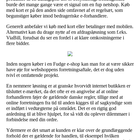
burde det mange gange være et signal om en fup netshop. Køb
med kort er på den anden side omfavnet af et regelsæt, som
begunstiger køber imod bedrageriske e-forhandlere.
Generelt anbefaler vi køb med kort eller betalinger med mobilen.
Alternativt kan du drage nytte af en afdragsløsning som f.eks.
ViaBill, forudsat du ser en fordel i at klare omkostningerne i
flere bidder.
Inden nogen køber i en Fudge e-shop kan man for at være sikker
have øje for webshoppens forretningsaftale, det er dog uden
tvivl et omfattende projekt.
En nemmere løsning er at granske hvorvidt internet butikken er
tilsluttet e-mærket, da det ofte er en angivelse af at online
forhandleren føjer de gældende danske regler, tillige med at
online forretningen fra tid til anden kigges til af sagkyndige som
er indført i vedtægterne på området. Det er en rigtig god
anledning til at blive hjulpet, for så vidt du oplever dilemmaer i
forbindelse med din ordre.
Ydermere er det smart at kunden er klar over de grundlæggende
forhold der er gældende for handlen, til eksempel hvilken