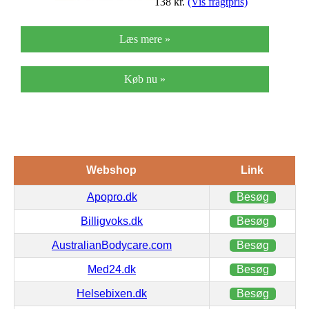
138
kr.
(Vis fragtpris)
Læs mere »
Køb nu »
Webshop
Link
Apopro.dk
Besøg
Billigvoks.dk
Besøg
AustralianBodycare.com
Besøg
Med24.dk
Besøg
Helsebixen.dk
Besøg