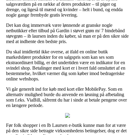
salgsværdien på en række af deres produkter – til piger og
drenge, og ligeså til mænd og kvinder – helt i bund, og endda
nogle gange frembyde gratis levering.
Det kan dog immervæk være lønnende at granske nogle
netbutikker efter tilbud på Gardin i støvet grøn m/ 7 bindebånd
støvgrøn – ib laursen inden du køber, så man er på den sikre side
med at indhente den bedste pris.
Du skal imidlertid ikke overse, at ifald en online butik
markedsfører produkter for en salgspris som kan ses som
ekstraordinært billig, er det undertiden være en indikator for en
svindel shop. Betalinger med kort er i hvert fald omsluttet af en
bestemmelse, hvilket værner dig som køber imod bedrageriske
online webshops.
Vi går generelt ind for køb med kort eller MobilePay. Som en
alternativ mulighed burde du anvende en løsning på afbetaling
som f.eks. ViaBill, såfremt du har i sinde at betale pengene over
en længere periode.
Før folk shopper i en Ib Laursen e-butik kunne man for at være
på den sikre side betragte virksomhedens betingelser, dog er det