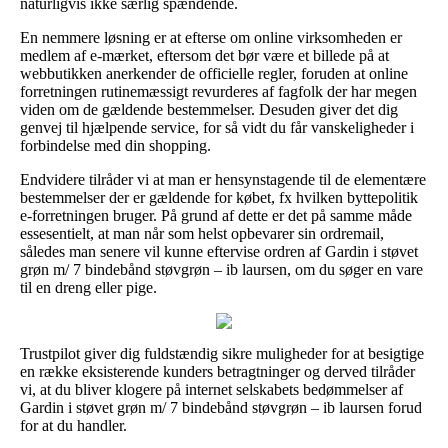
naturligvis ikke særlig spændende.
En nemmere løsning er at efterse om online virksomheden er
medlem af e-mærket, eftersom det bør være et billede på at
webbutikken anerkender de officielle regler, foruden at online
forretningen rutinemæssigt revurderes af fagfolk der har megen
viden om de gældende bestemmelser. Desuden giver det dig
genvej til hjælpende service, for så vidt du får vanskeligheder i
forbindelse med din shopping.
Endvidere tilråder vi at man er hensynstagende til de elementære
bestemmelser der er gældende for købet, fx hvilken byttepolitik
e-forretningen bruger. På grund af dette er det på samme måde
essesentielt, at man når som helst opbevarer sin ordremail,
således man senere vil kunne eftervise ordren af Gardin i støvet
grøn m/ 7 bindebånd støvgrøn – ib laursen, om du søger en vare
til en dreng eller pige.
Trustpilot giver dig fuldstændig sikre muligheder for at besigtige
en række eksisterende kunders betragtninger og derved tilråder
vi, at du bliver klogere på internet selskabets bedømmelser af
Gardin i støvet grøn m/ 7 bindebånd støvgrøn – ib laursen forud
for at du handler.