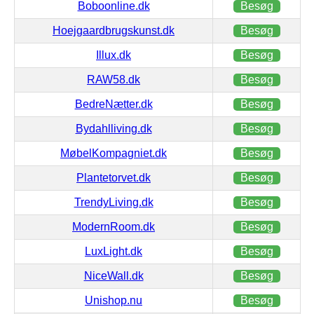
Boboonline.dk
Besøg
Hoejgaardbrugskunst.dk
Besøg
Illux.dk
Besøg
RAW58.dk
Besøg
BedreNætter.dk
Besøg
Bydahlliving.dk
Besøg
MøbelKompagniet.dk
Besøg
Plantetorvet.dk
Besøg
TrendyLiving.dk
Besøg
ModernRoom.dk
Besøg
LuxLight.dk
Besøg
NiceWall.dk
Besøg
Unishop.nu
Besøg