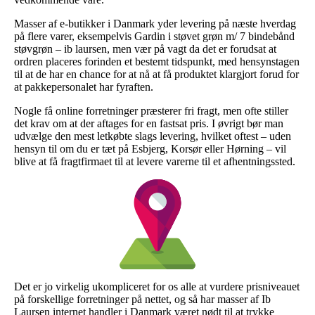
Masser af e-butikker i Danmark yder levering på næste hverdag
på flere varer, eksempelvis Gardin i støvet grøn m/ 7 bindebånd
støvgrøn – ib laursen, men vær på vagt da det er forudsat at
ordren placeres forinden et bestemt tidspunkt, med hensynstagen
til at de har en chance for at nå at få produktet klargjort forud for
at pakkepersonalet har fyraften.
Nogle få online forretninger præsterer fri fragt, men ofte stiller
det krav om at der aftages for en fastsat pris. I øvrigt bør man
udvælge den mest letkøbte slags levering, hvilket oftest – uden
hensyn til om du er tæt på Esbjerg, Korsør eller Hørning – vil
blive at få fragtfirmaet til at levere varerne til et afhentningssted.
Det er jo virkelig ukompliceret for os alle at vurdere prisniveauet
på forskellige forretninger på nettet, og så har masser af Ib
Laursen internet handler i Danmark været nødt til at trykke