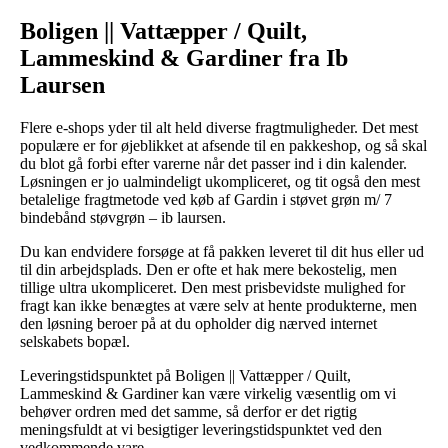
Boligen || Vattæpper / Quilt,
Lammeskind & Gardiner fra Ib
Laursen
Flere e-shops yder til alt held diverse fragtmuligheder. Det mest
populære er for øjeblikket at afsende til en pakkeshop, og så skal
du blot gå forbi efter varerne når det passer ind i din kalender.
Løsningen er jo ualmindeligt ukompliceret, og tit også den mest
betalelige fragtmetode ved køb af Gardin i støvet grøn m/ 7
bindebånd støvgrøn – ib laursen.
Du kan endvidere forsøge at få pakken leveret til dit hus eller ud
til din arbejdsplads. Den er ofte et hak mere bekostelig, men
tillige ultra ukompliceret. Den mest prisbevidste mulighed for
fragt kan ikke benægtes at være selv at hente produkterne, men
den løsning beroer på at du opholder dig nærved internet
selskabets bopæl.
Leveringstidspunktet på Boligen || Vattæpper / Quilt,
Lammeskind & Gardiner kan være virkelig væsentlig om vi
behøver ordren med det samme, så derfor er det rigtig
meningsfuldt at vi besigtiger leveringstidspunktet ved den
vedkommende vare.