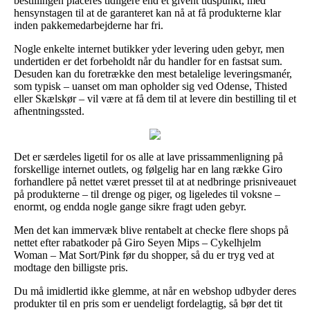
bestillingen placeres tidligere end et givent tidspunkt, med
hensynstagen til at de garanteret kan nå at få produkterne klar
inden pakkemedarbejderne har fri.
Nogle enkelte internet butikker yder levering uden gebyr, men
undertiden er det forbeholdt når du handler for en fastsat sum.
Desuden kan du foretrække den mest betalelige leveringsmanér,
som typisk – uanset om man opholder sig ved Odense, Thisted
eller Skælskør – vil være at få dem til at levere din bestilling til et
afhentningssted.
Det er særdeles ligetil for os alle at lave prissammenligning på
forskellige internet outlets, og følgelig har en lang række Giro
forhandlere på nettet været presset til at at nedbringe prisniveauet
på produkterne – til drenge og piger, og ligeledes til voksne –
enormt, og endda nogle gange sikre fragt uden gebyr.
Men det kan immervæk blive rentabelt at checke flere shops på
nettet efter rabatkoder på Giro Seyen Mips – Cykelhjelm
Woman – Mat Sort/Pink før du shopper, så du er tryg ved at
modtage den billigste pris.
Du må imidlertid ikke glemme, at når en webshop udbyder deres
produkter til en pris som er uendeligt fordelagtig, så bør det tit