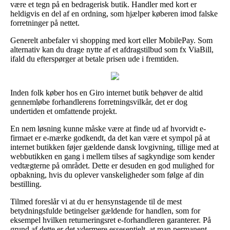
være et tegn på en bedragerisk butik. Handler med kort er
heldigvis en del af en ordning, som hjælper køberen imod falske
forretninger på nettet.
Generelt anbefaler vi shopping med kort eller MobilePay. Som
alternativ kan du drage nytte af et afdragstilbud som fx ViaBill,
ifald du efterspørger at betale prisen ude i fremtiden.
Inden folk køber hos en Giro internet butik behøver de altid
gennemløbe forhandlerens forretningsvilkår, det er dog
undertiden et omfattende projekt.
En nem løsning kunne måske være at finde ud af hvorvidt e-
firmaet er e-mærke godkendt, da det kan være et sympol på at
internet butikken føjer gældende dansk lovgivning, tillige med at
webbutikken en gang i mellem tilses af sagkyndige som kender
vedtægterne på området. Dette er desuden en god mulighed for
opbakning, hvis du oplever vanskeligheder som følge af din
bestilling.
Tilmed foreslår vi at du er hensynstagende til de mest
betydningsfulde betingelser gældende for handlen, som for
eksempel hvilken returneringsret e-forhandleren garanterer. På
grund af dette er det ydermere essesentielt, at man permanent