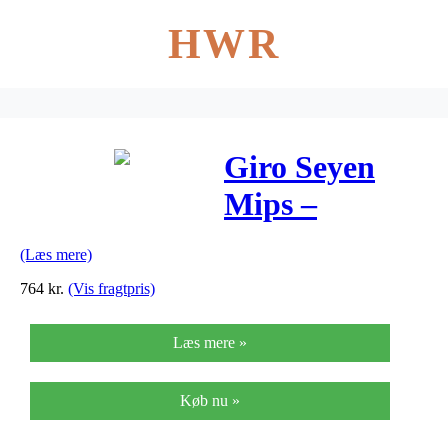
HWR
Giro Seyen
Mips –
Cykelhjelm
(Læs mere)
Woman – Mat
764
kr.
(Vis fragtpris)
Sort/Pink
Læs mere »
Køb nu »