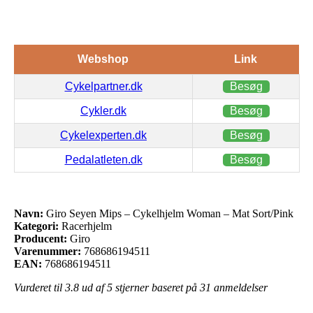
Webshop
Link
Cykelpartner.dk
Besøg
Cykler.dk
Besøg
Cykelexperten.dk
Besøg
Pedalatleten.dk
Besøg
Navn:
Giro Seyen Mips – Cykelhjelm Woman – Mat Sort/Pink
Kategori:
Racerhjelm
Producent:
Giro
Varenummer:
768686194511
EAN:
768686194511
Vurderet til
3.8
ud af 5 stjerner baseret på
31
anmeldelser