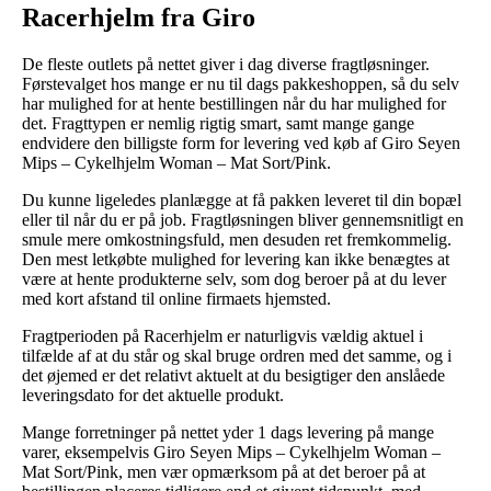
Racerhjelm fra Giro
De fleste outlets på nettet giver i dag diverse fragtløsninger.
Førstevalget hos mange er nu til dags pakkeshoppen, så du selv
har mulighed for at hente bestillingen når du har mulighed for
det. Fragttypen er nemlig rigtig smart, samt mange gange
endvidere den billigste form for levering ved køb af Giro Seyen
Mips – Cykelhjelm Woman – Mat Sort/Pink.
Du kunne ligeledes planlægge at få pakken leveret til din bopæl
eller til når du er på job. Fragtløsningen bliver gennemsnitligt en
smule mere omkostningsfuld, men desuden ret fremkommelig.
Den mest letkøbte mulighed for levering kan ikke benægtes at
være at hente produkterne selv, som dog beroer på at du lever
med kort afstand til online firmaets hjemsted.
Fragtperioden på Racerhjelm er naturligvis vældig aktuel i
tilfælde af at du står og skal bruge ordren med det samme, og i
det øjemed er det relativt aktuelt at du besigtiger den anslåede
leveringsdato for det aktuelle produkt.
Mange forretninger på nettet yder 1 dags levering på mange
varer, eksempelvis Giro Seyen Mips – Cykelhjelm Woman –
Mat Sort/Pink, men vær opmærksom på at det beroer på at