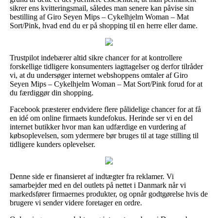
sikrer ens kvitteringsmail, således man senere kan påvise sin
bestilling af Giro Seyen Mips – Cykelhjelm Woman – Mat
Sort/Pink, hvad end du er på shopping til en herre eller dame.
Trustpilot indebærer altid sikre chancer for at kontrollere
forskellige tidligere konsumenters iagttagelser og derfor tilråder
vi, at du undersøger internet webshoppens omtaler af Giro
Seyen Mips – Cykelhjelm Woman – Mat Sort/Pink forud for at
du færdiggør din shopping.
Facebook præsterer endvidere flere pålidelige chancer for at få
en idé om online firmaets kundefokus. Herinde ser vi en del
internet butikker hvor man kan udfærdige en vurdering af
købsoplevelsen, som ydermere bør bruges til at tage stilling til
tidligere kunders oplevelser.
Denne side er finansieret af indtægter fra reklamer. Vi
samarbejder med en del outlets på nettet i Danmark når vi
markedsfører firmaernes produkter, og opnår godtgørelse hvis de
brugere vi sender videre foretager en ordre.