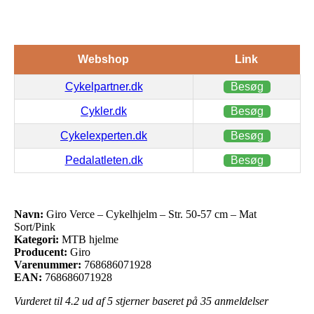
Webshop
Link
Cykelpartner.dk
Besøg
Cykler.dk
Besøg
Cykelexperten.dk
Besøg
Pedalatleten.dk
Besøg
Navn:
Giro Verce – Cykelhjelm – Str. 50-57 cm – Mat
Sort/Pink
Kategori:
MTB hjelme
Producent:
Giro
Varenummer:
768686071928
EAN:
768686071928
Vurderet til
4.2
ud af 5 stjerner baseret på
35
anmeldelser