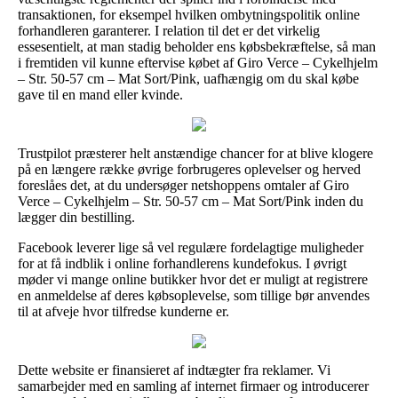
transaktionen, for eksempel hvilken ombytningspolitik online
forhandleren garanterer. I relation til det er det virkelig
essesentielt, at man stadig beholder ens købsbekræftelse, så man
i fremtiden vil kunne eftervise købet af Giro Verce – Cykelhjelm
– Str. 50-57 cm – Mat Sort/Pink, uafhængig om du skal købe
gave til en mand eller kvinde.
Trustpilot præsterer helt anstændige chancer for at blive klogere
på en længere række øvrige forbrugeres oplevelser og herved
foreslåes det, at du undersøger netshoppens omtaler af Giro
Verce – Cykelhjelm – Str. 50-57 cm – Mat Sort/Pink inden du
lægger din bestilling.
Facebook leverer lige så vel regulære fordelagtige muligheder
for at få indblik i online forhandlerens kundefokus. I øvrigt
møder vi mange online butikker hvor det er muligt at registrere
en anmeldelse af deres købsoplevelse, som tillige bør anvendes
til at afveje hvor tilfredse kunderne er.
Dette website er finansieret af indtægter fra reklamer. Vi
samarbejder med en samling af internet firmaer og introducerer