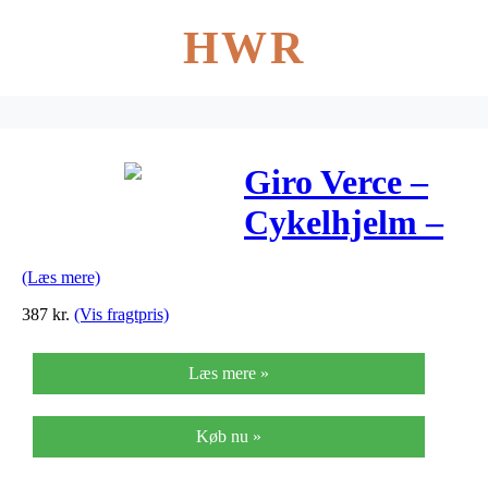
HWR
Giro Verce –
Cykelhjelm –
Str. 50-57 cm –
(Læs mere)
Mat Sort/Pink
387
kr.
(Vis fragtpris)
Læs mere »
Køb nu »