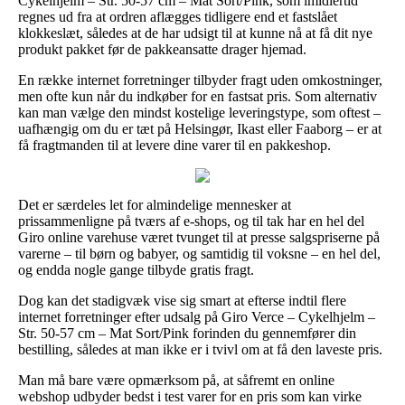
Cykelhjelm – Str. 50-57 cm – Mat Sort/Pink, som imidlertid
regnes ud fra at ordren aflægges tidligere end et fastslået
klokkeslæt, således at de har udsigt til at kunne nå at få dit nye
produkt pakket før de pakkeansatte drager hjemad.
En række internet forretninger tilbyder fragt uden omkostninger,
men ofte kun når du indkøber for en fastsat pris. Som alternativ
kan man vælge den mindst kostelige leveringstype, som oftest –
uafhængig om du er tæt på Helsingør, Ikast eller Faaborg – er at
få fragtmanden til at levere dine varer til en pakkeshop.
Det er særdeles let for almindelige mennesker at
prissammenligne på tværs af e-shops, og til tak har en hel del
Giro online varehuse været tvunget til at presse salgspriserne på
varerne – til børn og babyer, og samtidig til voksne – en hel del,
og endda nogle gange tilbyde gratis fragt.
Dog kan det stadigvæk vise sig smart at efterse indtil flere
internet forretninger efter udsalg på Giro Verce – Cykelhjelm –
Str. 50-57 cm – Mat Sort/Pink forinden du gennemfører din
bestilling, således at man ikke er i tvivl om at få den laveste pris.
Man må bare være opmærksom på, at såfremt en online
webshop udbyder bedst i test varer for en pris som kan virke