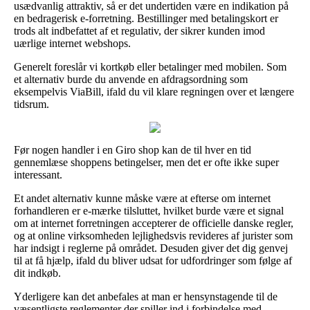
usædvanlig attraktiv, så er det undertiden være en indikation på
en bedragerisk e-forretning. Bestillinger med betalingskort er
trods alt indbefattet af et regulativ, der sikrer kunden imod
uærlige internet webshops.
Generelt foreslår vi kortkøb eller betalinger med mobilen. Som
et alternativ burde du anvende en afdragsordning som
eksempelvis ViaBill, ifald du vil klare regningen over et længere
tidsrum.
Før nogen handler i en Giro shop kan de til hver en tid
gennemlæse shoppens betingelser, men det er ofte ikke super
interessant.
Et andet alternativ kunne måske være at efterse om internet
forhandleren er e-mærke tilsluttet, hvilket burde være et signal
om at internet forretningen accepterer de officielle danske regler,
og at online virksomheden lejlighedsvis revideres af jurister som
har indsigt i reglerne på området. Desuden giver det dig genvej
til at få hjælp, ifald du bliver udsat for udfordringer som følge af
dit indkøb.
Yderligere kan det anbefales at man er hensynstagende til de
væsentligste reglementer der spiller ind i forbindelse med