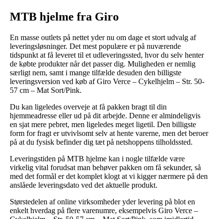
MTB hjelme fra Giro
En masse outlets på nettet yder nu om dage et stort udvalg af
leveringsløsninger. Det mest populære er på nuværende
tidspunkt at få leveret til et udleveringssted, hvor du selv henter
de købte produkter når det passer dig. Muligheden er nemlig
særligt nem, samt i mange tilfælde desuden den billigste
leveringsversion ved køb af Giro Verce – Cykelhjelm – Str. 50-
57 cm – Mat Sort/Pink.
Du kan ligeledes overveje at få pakken bragt til din
hjemmeadresse eller ud på dit arbejde. Denne er almindeligvis
en sjat mere pebret, men ligeledes meget ligetil. Den billigste
form for fragt er utvivlsomt selv at hente varerne, men det beroer
på at du fysisk befinder dig tæt på netshoppens tilholdssted.
Leveringstiden på MTB hjelme kan i nogle tilfælde være
virkelig vital forudsat man behøver pakken om få sekunder, så
med det formål er det komplet klogt at vi kigger nærmere på den
anslåede leveringsdato ved det aktuelle produkt.
Størstedelen af online virksomheder yder levering på blot en
enkelt hverdag på flere varenumre, eksempelvis Giro Verce –