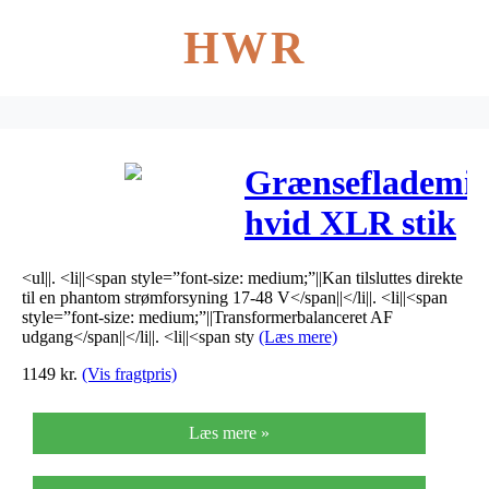
HWR
Grænseflademik
hvid XLR stik
– ECM-
<ul||. <li||<span style=”font-size: medium;”||Kan tilsluttes direkte
302B/WS
til en phantom strømforsyning 17-48 V</span||</li||. <li||<span
style=”font-size: medium;”||Transformerbalanceret AF
udgang</span||</li||. <li||<span sty
(Læs mere)
1149
kr.
(Vis fragtpris)
Læs mere »