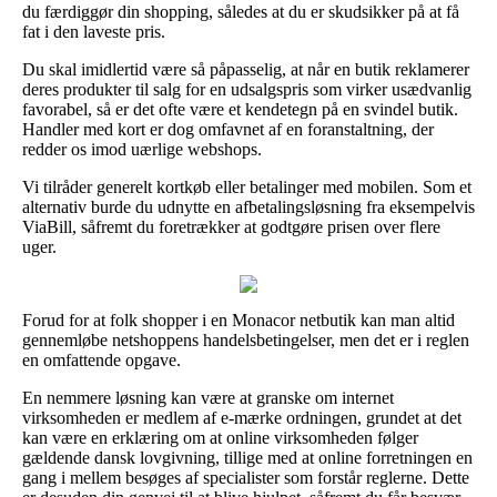
du færdiggør din shopping, således at du er skudsikker på at få
fat i den laveste pris.
Du skal imidlertid være så påpasselig, at når en butik reklamerer
deres produkter til salg for en udsalgspris som virker usædvanlig
favorabel, så er det ofte være et kendetegn på en svindel butik.
Handler med kort er dog omfavnet af en foranstaltning, der
redder os imod uærlige webshops.
Vi tilråder generelt kortkøb eller betalinger med mobilen. Som et
alternativ burde du udnytte en afbetalingsløsning fra eksempelvis
ViaBill, såfremt du foretrækker at godtgøre prisen over flere
uger.
Forud for at folk shopper i en Monacor netbutik kan man altid
gennemløbe netshoppens handelsbetingelser, men det er i reglen
en omfattende opgave.
En nemmere løsning kan være at granske om internet
virksomheden er medlem af e-mærke ordningen, grundet at det
kan være en erklæring om at online virksomheden følger
gældende dansk lovgivning, tillige med at online forretningen en
gang i mellem besøges af specialister som forstår reglerne. Dette