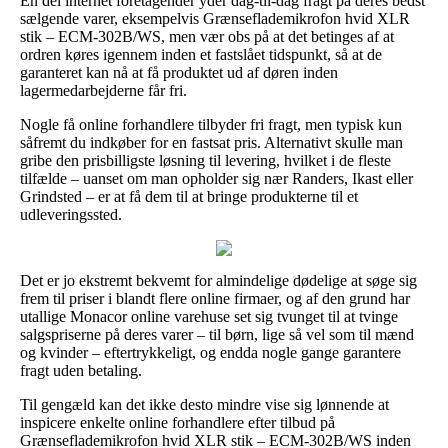
En del internet foretagender yder dag-til-dag fragt på deres bedst
sælgende varer, eksempelvis Grænseflademikrofon hvid XLR
stik – ECM-302B/WS, men vær obs på at det betinges af at
ordren køres igennem inden et fastslået tidspunkt, så at de
garanteret kan nå at få produktet ud af døren inden
lagermedarbejderne får fri.
Nogle få online forhandlere tilbyder fri fragt, men typisk kun
såfremt du indkøber for en fastsat pris. Alternativt skulle man
gribe den prisbilligste løsning til levering, hvilket i de fleste
tilfælde – uanset om man opholder sig nær Randers, Ikast eller
Grindsted – er at få dem til at bringe produkterne til et
udleveringssted.
Det er jo ekstremt bekvemt for almindelige dødelige at søge sig
frem til priser i blandt flere online firmaer, og af den grund har
utallige Monacor online varehuse set sig tvunget til at tvinge
salgspriserne på deres varer – til børn, lige så vel som til mænd
og kvinder – eftertrykkeligt, og endda nogle gange garantere
fragt uden betaling.
Til gengæld kan det ikke desto mindre vise sig lønnende at
inspicere enkelte online forhandlere efter tilbud på
Grænseflademikrofon hvid XLR stik – ECM-302B/WS inden