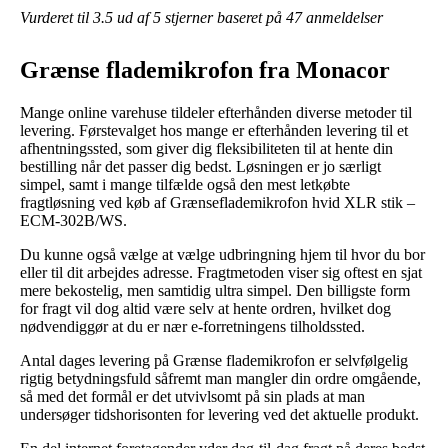
Vurderet til
3.5
ud af 5 stjerner baseret på
47
anmeldelser
Grænse flademikrofon fra Monacor
Mange online varehuse tildeler efterhånden diverse metoder til
levering. Førstevalget hos mange er efterhånden levering til et
afhentningssted, som giver dig fleksibiliteten til at hente din
bestilling når det passer dig bedst. Løsningen er jo særligt
simpel, samt i mange tilfælde også den mest letkøbte
fragtløsning ved køb af Grænseflademikrofon hvid XLR stik –
ECM-302B/WS.
Du kunne også vælge at vælge udbringning hjem til hvor du bor
eller til dit arbejdes adresse. Fragtmetoden viser sig oftest en sjat
mere bekostelig, men samtidig ultra simpel. Den billigste form
for fragt vil dog altid være selv at hente ordren, hvilket dog
nødvendiggør at du er nær e-forretningens tilholdssted.
Antal dages levering på Grænse flademikrofon er selvfølgelig
rigtig betydningsfuld såfremt man mangler din ordre omgående,
så med det formål er det utvivlsomt på sin plads at man
undersøger tidshorisonten for levering ved det aktuelle produkt.