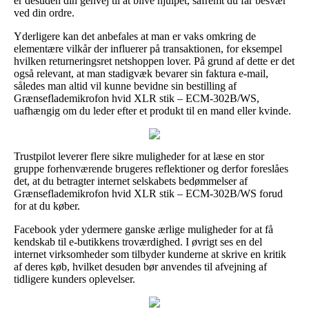
er desuden din genvej til at blive hjulpet, såfremt du får besvær
ved din ordre.
Yderligere kan det anbefales at man er vaks omkring de
elementære vilkår der influerer på transaktionen, for eksempel
hvilken returneringsret netshoppen lover. På grund af dette er det
også relevant, at man stadigvæk bevarer sin faktura e-mail,
således man altid vil kunne bevidne sin bestilling af
Grænseflademikrofon hvid XLR stik – ECM-302B/WS,
uafhængig om du leder efter et produkt til en mand eller kvinde.
Trustpilot leverer flere sikre muligheder for at læse en stor
gruppe forhenværende brugeres reflektioner og derfor foreslåes
det, at du betragter internet selskabets bedømmelser af
Grænseflademikrofon hvid XLR stik – ECM-302B/WS forud
for at du køber.
Facebook yder ydermere ganske ærlige muligheder for at få
kendskab til e-butikkens troværdighed. I øvrigt ses en del
internet virksomheder som tilbyder kunderne at skrive en kritik
af deres køb, hvilket desuden bør anvendes til afvejning af
tidligere kunders oplevelser.