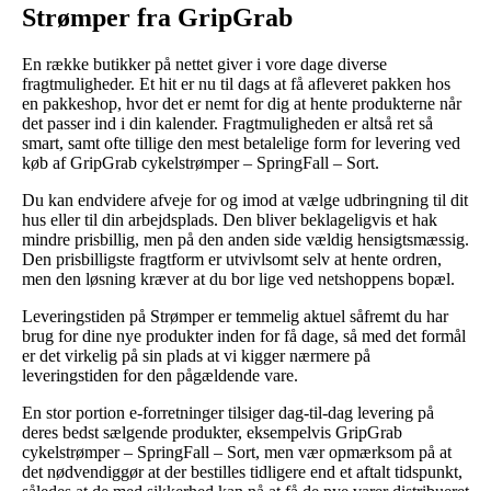
Strømper fra GripGrab
En række butikker på nettet giver i vore dage diverse
fragtmuligheder. Et hit er nu til dags at få afleveret pakken hos
en pakkeshop, hvor det er nemt for dig at hente produkterne når
det passer ind i din kalender. Fragtmuligheden er altså ret så
smart, samt ofte tillige den mest betalelige form for levering ved
køb af GripGrab cykelstrømper – SpringFall – Sort.
Du kan endvidere afveje for og imod at vælge udbringning til dit
hus eller til din arbejdsplads. Den bliver beklageligvis et hak
mindre prisbillig, men på den anden side vældig hensigtsmæssig.
Den prisbilligste fragtform er utvivlsomt selv at hente ordren,
men den løsning kræver at du bor lige ved netshoppens bopæl.
Leveringstiden på Strømper er temmelig aktuel såfremt du har
brug for dine nye produkter inden for få dage, så med det formål
er det virkelig på sin plads at vi kigger nærmere på
leveringstiden for den pågældende vare.
En stor portion e-forretninger tilsiger dag-til-dag levering på
deres bedst sælgende produkter, eksempelvis GripGrab
cykelstrømper – SpringFall – Sort, men vær opmærksom på at
det nødvendiggør at der bestilles tidligere end et aftalt tidspunkt,