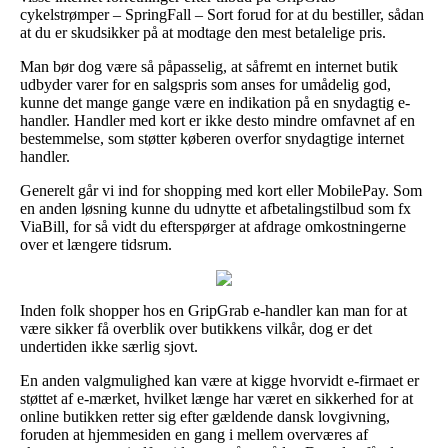
cykelstrømper – SpringFall – Sort forud for at du bestiller, sådan
at du er skudsikker på at modtage den mest betalelige pris.
Man bør dog være så påpasselig, at såfremt en internet butik
udbyder varer for en salgspris som anses for umådelig god,
kunne det mange gange være en indikation på en snydagtig e-
handler. Handler med kort er ikke desto mindre omfavnet af en
bestemmelse, som støtter køberen overfor snydagtige internet
handler.
Generelt går vi ind for shopping med kort eller MobilePay. Som
en anden løsning kunne du udnytte et afbetalingstilbud som fx
ViaBill, for så vidt du efterspørger at afdrage omkostningerne
over et længere tidsrum.
Inden folk shopper hos en GripGrab e-handler kan man for at
være sikker få overblik over butikkens vilkår, dog er det
undertiden ikke særlig sjovt.
En anden valgmulighed kan være at kigge hvorvidt e-firmaet er
støttet af e-mærket, hvilket længe har været en sikkerhed for at
online butikken retter sig efter gældende dansk lovgivning,
foruden at hjemmesiden en gang i mellem overværes af