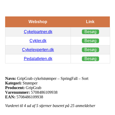
Webshop
Link
Cykelpartner.dk
Besøg
Cykler.dk
Besøg
Cykelexperten.dk
Besøg
Pedalatleten.dk
Besøg
Navn:
GripGrab cykelstrømper – SpringFall – Sort
Kategori:
Strømper
Producent:
GripGrab
Varenummer:
5708486109938
EAN:
5708486109938
Vurderet til
4
ud af 5 stjerner baseret på
25
anmeldelser