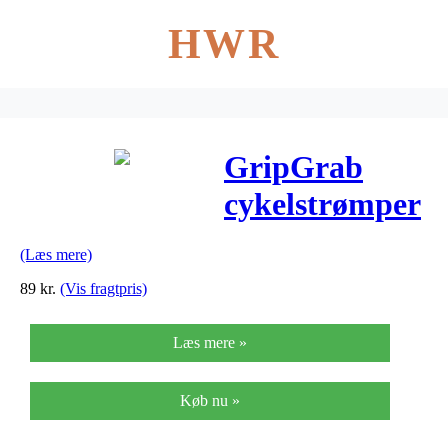
HWR
GripGrab
cykelstrømper
– SpringFall –
(Læs mere)
Sort
89
kr.
(Vis fragtpris)
Læs mere »
Køb nu »