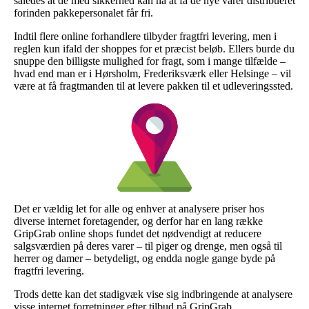
således at de med sikkerhed kan nå at få de nye varer distribueret
forinden pakkepersonalet får fri.
Indtil flere online forhandlere tilbyder fragtfri levering, men i
reglen kun ifald der shoppes for et præcist beløb. Ellers burde du
snuppe den billigste mulighed for fragt, som i mange tilfælde –
hvad end man er i Hørsholm, Frederiksværk eller Helsinge – vil
være at få fragtmanden til at levere pakken til et udleveringssted.
Det er vældig let for alle og enhver at analysere priser hos
diverse internet foretagender, og derfor har en lang række
GripGrab online shops fundet det nødvendigt at reducere
salgsværdien på deres varer – til piger og drenge, men også til
herrer og damer – betydeligt, og endda nogle gange byde på
fragtfri levering.
Trods dette kan det stadigvæk vise sig indbringende at analysere
visse internet forretninger efter tilbud på GripGrab