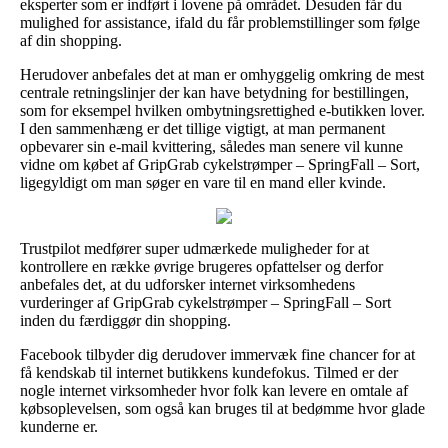
eksperter som er indført i lovene på området. Desuden får du
mulighed for assistance, ifald du får problemstillinger som følge
af din shopping.
Herudover anbefales det at man er omhyggelig omkring de mest
centrale retningslinjer der kan have betydning for bestillingen,
som for eksempel hvilken ombytningsrettighed e-butikken lover.
I den sammenhæng er det tillige vigtigt, at man permanent
opbevarer sin e-mail kvittering, således man senere vil kunne
vidne om købet af GripGrab cykelstrømper – SpringFall – Sort,
ligegyldigt om man søger en vare til en mand eller kvinde.
Trustpilot medfører super udmærkede muligheder for at
kontrollere en række øvrige brugeres opfattelser og derfor
anbefales det, at du udforsker internet virksomhedens
vurderinger af GripGrab cykelstrømper – SpringFall – Sort
inden du færdiggør din shopping.
Facebook tilbyder dig derudover immervæk fine chancer for at
få kendskab til internet butikkens kundefokus. Tilmed er der
nogle internet virksomheder hvor folk kan levere en omtale af
købsoplevelsen, som også kan bruges til at bedømme hvor glade
kunderne er.