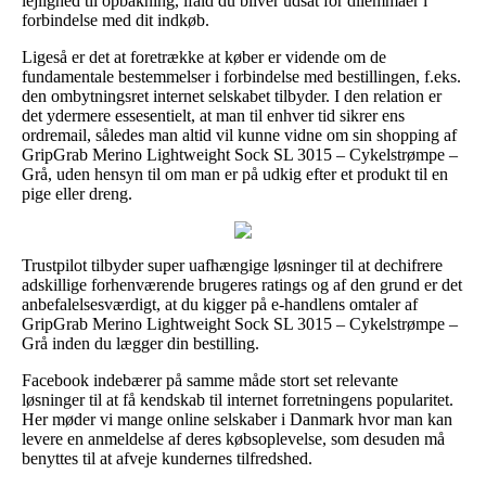
lejlighed til opbakning, ifald du bliver udsat for dilemmaer i
forbindelse med dit indkøb.
Ligeså er det at foretrække at køber er vidende om de
fundamentale bestemmelser i forbindelse med bestillingen, f.eks.
den ombytningsret internet selskabet tilbyder. I den relation er
det ydermere essesentielt, at man til enhver tid sikrer ens
ordremail, således man altid vil kunne vidne om sin shopping af
GripGrab Merino Lightweight Sock SL 3015 – Cykelstrømpe –
Grå, uden hensyn til om man er på udkig efter et produkt til en
pige eller dreng.
Trustpilot tilbyder super uafhængige løsninger til at dechifrere
adskillige forhenværende brugeres ratings og af den grund er det
anbefalelsesværdigt, at du kigger på e-handlens omtaler af
GripGrab Merino Lightweight Sock SL 3015 – Cykelstrømpe –
Grå inden du lægger din bestilling.
Facebook indebærer på samme måde stort set relevante
løsninger til at få kendskab til internet forretningens popularitet.
Her møder vi mange online selskaber i Danmark hvor man kan
levere en anmeldelse af deres købsoplevelse, som desuden må
benyttes til at afveje kundernes tilfredshed.