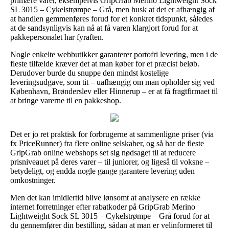
primære varer, eksempelvis GripGrab Merino Lightweight Sock
SL 3015 – Cykelstrømpe – Grå, men husk at det er afhængig af
at handlen gemmenføres forud for et konkret tidspunkt, således
at de sandsynligvis kan nå at få varen klargjort forud for at
pakkepersonalet har fyraften.
Nogle enkelte webbutikker garanterer portofri levering, men i de
fleste tilfælde kræver det at man køber for et præcist beløb.
Derudover burde du snuppe den mindst kostelige
leveringsudgave, som tit – uafhængig om man opholder sig ved
København, Brønderslev eller Hinnerup – er at få fragtfirmaet til
at bringe varerne til en pakkeshop.
Det er jo ret praktisk for forbrugerne at sammenligne priser (via
fx PriceRunner) fra flere online selskaber, og så har de fleste
GripGrab online webshops set sig nødsaget til at reducere
prisniveauet på deres varer – til juniorer, og ligeså til voksne –
betydeligt, og endda nogle gange garantere levering uden
omkostninger.
Men det kan imidlertid blive lønsomt at analysere en række
internet forretninger efter rabatkoder på GripGrab Merino
Lightweight Sock SL 3015 – Cykelstrømpe – Grå forud for at
du gennemfører din bestilling, sådan at man er velinformeret til