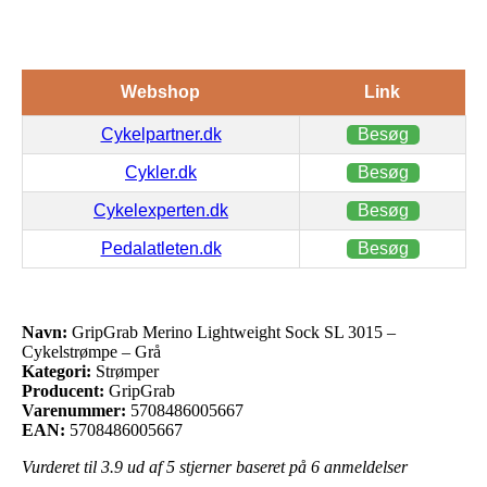
Webshop
Link
Cykelpartner.dk
Besøg
Cykler.dk
Besøg
Cykelexperten.dk
Besøg
Pedalatleten.dk
Besøg
Navn:
GripGrab Merino Lightweight Sock SL 3015 –
Cykelstrømpe – Grå
Kategori:
Strømper
Producent:
GripGrab
Varenummer:
5708486005667
EAN:
5708486005667
Vurderet til
3.9
ud af 5 stjerner baseret på
6
anmeldelser