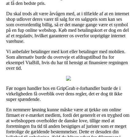
at få den bedste pris.
Du skal trods alt være årvågen med, at i tilfælde af at en internet
shop udlover deres varer til salg for en salgspris som kan ses
som overordentlig billig, så er det mange gange være et symbol
på en fup online webshop. Køb med betalingskort er dog en del
af et regulativ, hvilket garanterer os overfor uoprigtige internet
varehuse.
Vi anbefaler betalinger med kort eller betalinger med mobilen.
Som alternativ burde du overveje et afdragstilbud fra for
eksempel ViaBill, hvis du har til hensigt at finansiere regningen
over tid.
Før nogen handler hos en GripGrab e-forhandler burde de i
virkeligheden få overblik over dens regler, det er dog tit ikke
super spændende.
En nemmere løsning kunne måske være at tjekke om online
firmaet er e-mærket medlem, fordi det generelt er en tryghed om
at webshoppen overholder de danske love, tillige med at
forretningen fra tid til anden besigtiges af jurister som er meget
fortrolige de gældende bestemmelser. Dette er desuden din