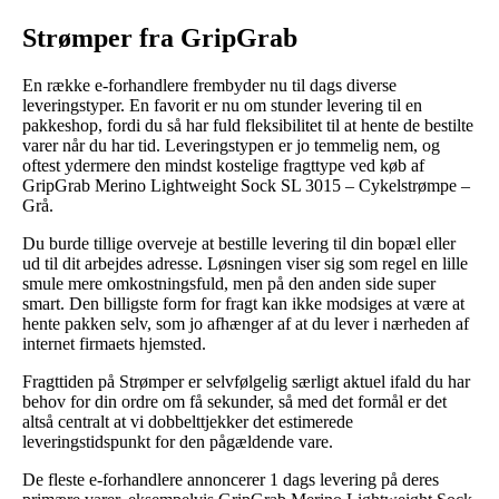
Strømper fra GripGrab
En række e-forhandlere frembyder nu til dags diverse
leveringstyper. En favorit er nu om stunder levering til en
pakkeshop, fordi du så har fuld fleksibilitet til at hente de bestilte
varer når du har tid. Leveringstypen er jo temmelig nem, og
oftest ydermere den mindst kostelige fragttype ved køb af
GripGrab Merino Lightweight Sock SL 3015 – Cykelstrømpe –
Grå.
Du burde tillige overveje at bestille levering til din bopæl eller
ud til dit arbejdes adresse. Løsningen viser sig som regel en lille
smule mere omkostningsfuld, men på den anden side super
smart. Den billigste form for fragt kan ikke modsiges at være at
hente pakken selv, som jo afhænger af at du lever i nærheden af
internet firmaets hjemsted.
Fragttiden på Strømper er selvfølgelig særligt aktuel ifald du har
behov for din ordre om få sekunder, så med det formål er det
altså centralt at vi dobbelttjekker det estimerede
leveringstidspunkt for den pågældende vare.
De fleste e-forhandlere annoncerer 1 dags levering på deres