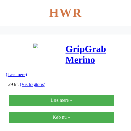
HWR
GripGrab
Merino
Lightweight
(Læs mere)
Sock SL 3015
129
kr.
(Vis fragtpris)
–
Læs mere »
Cykelstrømpe
– Grå
Køb nu »